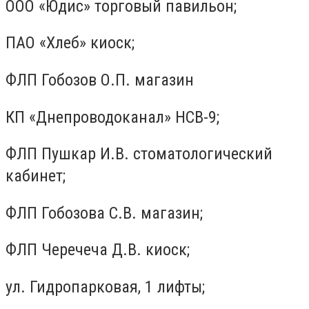
ООО «Юдис» торговый павильон;
ПАО «Хлеб» киоск;
ФЛП Гобозов О.П. магазин
КП «Днепроводоканал» НСВ-9;
ФЛП Пушкар И.В. стоматологический
кабинет;
ФЛП Гобозова С.В. магазин;
ФЛП Черечеча Д.В. киоск;
ул. Гидропарковая, 1 лифты;