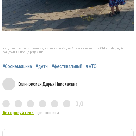
Якщо ви помітили помилку, виділіть необхідний текст і натисніть Ctrl + Enter, щоб
повідомити про це редакцію
#бронемашина
#дети
#фестивальный
#АТО
Калиновская Дарья Николаевна
0,0
Авторизуйтесь
, щоб оцінити