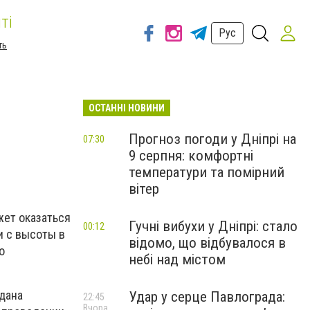
ті
Рус
ть
ОСТАННІ НОВИНИ
Прогноз погоди у Дніпрі на
07:30
9 серпня: комфортні
температури та помірний
вітер
ет оказаться
Гучні вибухи у Дніпрі: стало
00:12
и с высоты в
відомо, що відбувалося в
о
небі над містом
здана
Удар у серце Павлограда:
22:45
Вчора