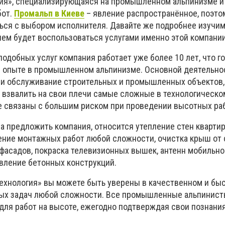
гия», специализирующаяся на промышленном альпинизме и
бот.
Промальп в Киеве
– явление распространённое, поэто
ься с выбором исполнителя. Давайте же подробнее изучим
м будет воспользоваться услугами именно этой компании
подобных услуг компания работает уже более 10 лет, что г
 опыте в промышленном альпинизме. Основной деятельно
 и обслуживание строительных и промышленных объектов
а взвалить на свои плечи самые сложные в технологическо
е связаны с большим риском при проведении высотных раб
ва предложить компания, относится утепление стен квартир
ение монтажных работ любой сложности, очистка крыш от с
 фасадов, покраска телевизионных вышек, антенн мобильно
вление бетонных конструкций.
ехнология» вы можете быть уверены в качественном и бы
ых задач любой сложности. Все промышленные альпинист
ля работ на высоте, ежегодно подтверждая свои познани