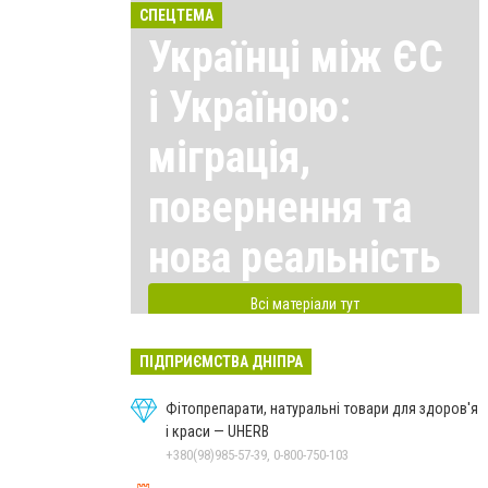
СПЕЦТЕМА
Українці між ЄС
і Україною:
міграція,
повернення та
нова реальність
Всі матеріали тут
ПІДПРИЄМСТВА ДНІПРА
Фітопрепарати, натуральні товари для здоров'я
і краси — UHERB
+380(98)985-57-39, 0-800-750-103