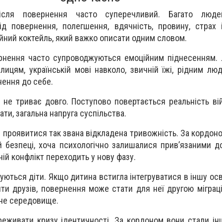
після повернення часто суперечливий. Багато люде
д повернення, полегшення, вдячність, провину, страх 
йний коктейль, який важко описати одним словом.
ернення часто супроводжуються емоційним піднесенням.
лицям, українській мові навколо, звичній їжі, рідним лю
нення до себе.
 не триває довго. Поступово повертається реальність ві
ати, загальна напруга суспільства.
 проявитися так звана відкладена тривожність. За кордон
й безпеці, хоча психологічно залишалися прив’язаними до
ій конфлікт переходить у нову фазу.
ються діти. Якщо дитина встигла інтегруватися в іншу осв
йти друзів, повернення може стати для неї другою міграц
чне середовище.
еживати кризу ідентичності. За кордоном вони стали і