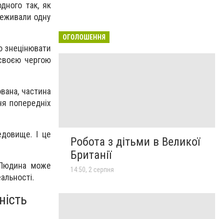
дного так, як
реживали одну
ОГОЛОШЕННЯ
мо знецінювати
 своєю чергою
ована, частина
ня попередніх
едовище. І це
Робота з дітьми в Великої
Британії
 Людина може
14:50, 2 серпня
еальності.
ність