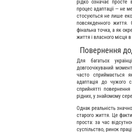
рідко означає просте 
процес адаптації — не ме
стосуються не лише екон
повсякденного життя. 
фінальна точка, а як ок
життя і власного місця в
Повернення дод
Для багатьох україн
довгоочікуваний момент
часто сприймається я
адаптація до чужого с
сприйнятті повернення
рідних, у знайомому сер
Однак реальність значно
старого життя. Це факти
проста: за час відсутн
суспільство, ринок праці