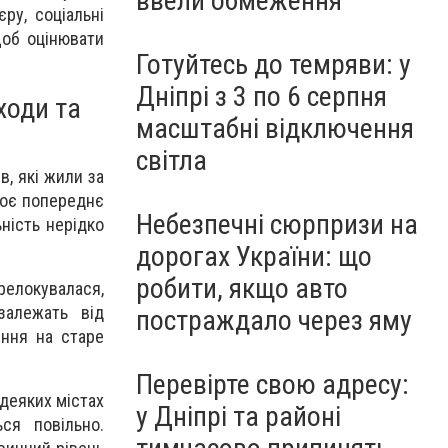
ввели обмеження
ру, соціальні
щоб оцінювати
Готуйтесь до темряви: у
Дніпрі з 3 по 6 серпня
ходи та
масштабні відключення
світла
в, які жили за
воє попереднє
Небезпечні сюрпризи на
ність нерідко
дорогах України: що
робити, якщо авто
релокувалася,
залежать від
постраждало через яму
ення на старе
Перевірте свою адресу:
 деяких містах
у Дніпрі та районі
ся повільно.