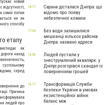
пускає новий
Сарана дісталася Дніпра: що
с відсутності,
18:17
відомо про появу
а самої логіки
небезпечної комахи
ається не як
чного способу
Без води залишилися
17:54
мешканці кількох районів
го етапу
Дніпра: названо адреси
виглядає як
 дорога назад
Людей пустили у
16:30
изначеність,
знеструмлений аквапарк: у
 суспільному
Дніпрі розгорівся скандал із
вдома, серед
поверненням грошей
Трансформація Служби
16:17
повернення до
безпеки України в умовах
ації. Причина
екзистенційної війни:
рансформувала
баланс між
ення людей про