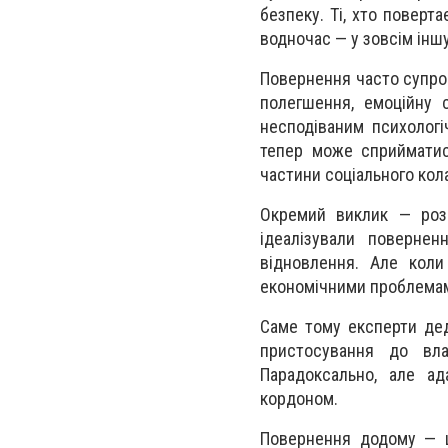
безпеку. Ті, хто поверт
водночас — у зовсім іншу
Повернення часто супро
полегшення, емоційну с
несподіваним психолог
тепер може сприйматис
частини соціального кола
Окремий виклик — розр
ідеалізували поверне
відновлення. Але коли
економічними проблемам
Саме тому експерти дед
пристосування до вла
Парадоксально, але ад
кордоном.
Повернення додому — ц