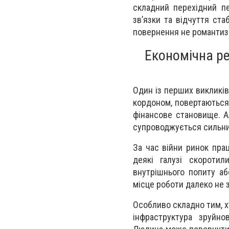
складний перехідний пе
зв’язки та відчуття ста
повернення не романтизо
Економічна ре
Один із перших викликів
кордоном, повертаються
фінансове становище. А
супроводжується сильн
За час війни ринок прац
деякі галузі скороти
внутрішнього попиту аб
місце роботи далеко не
Особливо складно тим, х
інфраструктура зруйно