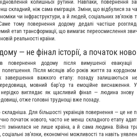
відновлення колишньої рутини. Навпаки, повернення за
нш складний, ніж сама еміграція. Зміни, що відбулися за ча
оміки чи інфраструктури, а й людей, соціальних зв’язків т
Саме тому повернення додому дедалі частіше розгляд
ремий етап трансформації, що вимагає переосмислення зви
 новій реальності країни.
ому — не фінал історії, а початок ново
ців повернення додому після вимушеної евакуації 
 полегшення. Після місяців або років життя за кордоном
к завершення важкого етапу: позаду залишаються нев
ередовища, мовний бар’єр та емоційне виснаження. У
 нерідко виглядає як щасливий фінал — людина знову 
едовищі, отже головні труднощі вже позаду.
 складніша. Для більшості українців повернення — це не 
чно початок нового, часто не менш складного етапу адапт
ості змінилася не лише країна, а й сама людина. Війна т
, соціальні зв’язки, економічні можливості та навіть уявл