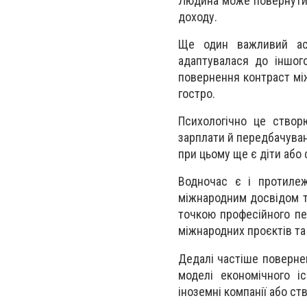
Людина може повернутис
доходу.
Ще один важливий асп
адаптувалася до іншого
повернення контраст мі
гостро.
Психологічно це створ
зарплати й передбачуван
при цьому ще є діти або 
Водночас є і протилеж
міжнародним досвідом 
точкою професійного пер
міжнародних проєктів та
Дедалі частіше поверне
моделі економічного і
іноземні компанії або с