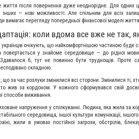
е життя після повернення дуже неоднорідне. Для одних 
я інших — нові можливості. Але спільним для всіх зали
и вимагає перегляду попередньої фінансової моделі життя
аптація: коли вдома все вже не так, я
 українців очікують, що найкомфортнішою частиною буде с
 повертається у знайоме середовище — до рідної мови, д
 Здавалося б, тут не повинно бути труднощів. Проте с
несподівано складною.
 що за час розлуки змінилися всі сторони. Змінилися ті, х
, хто жив за кордоном. У кожного сформувався свій досві
вої способи виживання.
ховане напруження у спілкуванні. Людина, яка жила за ко
табільного середовища, іншої культури комунікації, іншог
аїні, жили в умовах постійної загрози, обстрілів, блекау