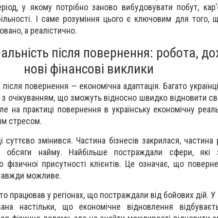
ріод, у якому потрібно заново вибудовувати побут, кар’є
більності. І саме розуміння цього є ключовим для того, 
вано, а реалістично.
альність після повернення: робота, до
нові фінансові виклики
 після повернення — економічна адаптація. Багато українці
 з очікуванням, що зможуть відносно швидко відновити с
ле на практиці повернення в українську економічну реаль
им стресом.
і суттєво змінився. Частина бізнесів закрилася, частина 
ли обсяги найму. Найбільше постраждали сфери, які 
о фізичної присутності клієнтів. Це означає, що поверн
 завжди можливе.
то працював у регіонах, що постраждали від бойових дій. У
вана настільки, що економічне відновлення відбуваєть