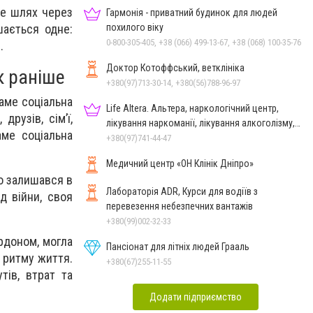
це шлях через
Гармонія - приватний будинок для людей
похилого віку
шається одне:
0-800-305-405, +38 (066) 499-13-67, +38 (068) 100-35-76
.
Доктор Котоффський, ветклініка
к раніше
+380(97)713-30-14, +380(56)788-96-97
аме соціальна
Life Altera. Альтера, наркологічний центр,
рузів, сім’ї,
лікування наркоманії, лікування алкоголізму,
аме соціальна
зняття ломки
+380(97)741-44-47
Медичний центр «ОН Клінік Дніпро»
то залишався в
Лабораторія ADR, Курси для водіїв з
д війни, своя
перевезення небезпечних вантажів
+380(99)002-32-33
рдоном, могла
Пансіонат для літніх людей Грааль
о ритму життя.
+380(67)255-11-55
тів, втрат та
Додати підприємство