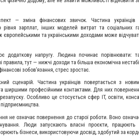
я фізично додому, але не знайти можливості відновити з
ект — зміна фінансових звичок. Частина українців
 рівня зарплат, інших моделей витрат та соціальних га
ж європейськими та українськими доходами може відчува
ює додаткову напругу. Людина починає порівнювати: т
і правила, тут — нижчі доходи та більша економічна нестаб
фінансові зобов’язання, стрес зростає.
ний сценарій. Частина українців повертається з новим
та ширшими професійними контактами. Для них повернен
езапуску. Особливо це стосується сфер IT, освіти, консал
 підприємництва.
ння не означає повернення до старої роботи. Воно означа
снування. Люди запускають власні проєкти, працюють 
творюють бізнеси, використовуючи досвід, здобутий за корд