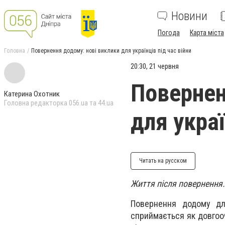
Новини
Погода
Карта міста
Головна
Повернення додому: нові виклики для українців під час війни
20:30, 21 червня
Повернен
Катерина Охотник
Головна редакторка 056.ua та 44.ua
для украї
Читать на русском
Життя після повернення.
Повернення додому для
сприймається як довгооч