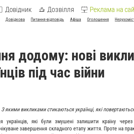
Довідник
Дозвілля
Реклама на сай
Довідкова
Питання-відповідь
Афіша
Оголошення
Нерухоміс
ня додому: нові викл
нців під час війни
 З якими викликами стикаються українці, які повертаютьс
 українців, які були змушені залишити країну через 
ікуване завершення складного етапу життя. Проте на прак