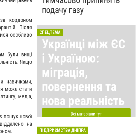
тимчасово припинять
вичний рівень
подачу газу
 за кордоном
рантій. Після
СПЕЦТЕМА
тися особливо
Українці між ЄС
і Україною:
ам були вищі
ільність. Якщо
міграція,
и навичками,
повернення та
ня може стати
тингу, медіа,
нова реальність
Всі матеріали тут
є пошук нової
віддалено на
ПІДПРИЄМСТВА ДНІПРА
оном.