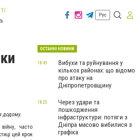
ті
Рус
ть
ОСТАННІ НОВИНИ
ики
Вибухи та руйнування у
18:43
кількох районах: що відомо
про атаку на
Дніпропетровщину
Через удари та
18:25
пошкодження
я додому.
інфраструктури: потяги з
Дніпра масово вибилися з
війну, часто
графіка
тиці цей крок