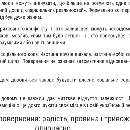
і люди можуть відчувати, що більше не розуміють одне о
дний досвід «паралельних реальностей». Формально всі пе
ід був дуже різним.
прихованого конфлікту. Ті, хто залишався, можуть несвідо
джав: мовляв, «вам там було легше». Ті, хто повернувся,
озумілими або навіть винними.
соціального кола. Частина друзів виїхала, частина мобіліз
вий шлях. Повернення не означає автоматичне відновлен
юдям доводиться заново будувати власне соціальне сер
 додому не завжди дає миттєве відчуття належності.
емоційно ще довго шукати своє місце в новій українській р
повернення: радість, провина і тривож
одночасно