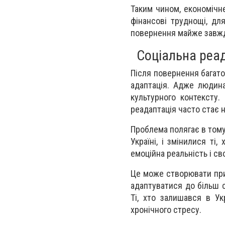
Таким чином, економічн
фінансові труднощі, дл
повернення майже завжд
Соціальна реад
Після повернення багато
адаптація. Адже людина
культурного контексту.
реадаптація часто стає 
Проблема полягає в тому,
Україні, і змінилися ті
емоційна реальність і с
Це може створювати при
адаптуватися до більш с
Ті, хто залишався в Укр
хронічного стресу.