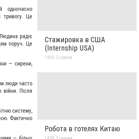
й одночасно
і тривогу. Це
 Людина радіє
Стажировка в США
дям поруч. Це
(Internship USA)
14:50, 2 серпня
йни — сирени,
ом люди часто
 війни. Після
ітню систему,
ією. Фактично
Робота в готелях Китаю
ншими — більш
14:50, 2 серпня