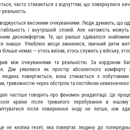
ається, часто стикаються з відчуттям, що повернулися нач
 реальність.
воджується високими очікуваннями. Люди думають, що од
табільність і внутрішній спокій. Але натомість можуть
ічним дискомфортом. Те, що раніше здавалося знайомим
я інакше. Улюблені місця змінилися, звичний ритм жит
 більше немає — хтось виїхав, хтось служить у війську, хтос
ив між очікуваннями та реальністю. За кордоном бага
ння. Дім уявлявся як простір абсолютного комфорту 
 людина повертається, вона стикається з побутовими
и, тривожністю через обстріли та постійною невизначеніс
алі частіше говорять про феномен реадаптації. Це проц
сної країни після тривалого перебування в іншому
аптуватися після повернення іноді не легше, ніж ада
е не кнопка reset, яка повертає людину до попередньо