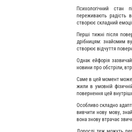
Психологічний стан 
переживають радість ві
створює складний емоці
Перші тижні після пов
дрібницям: знайомим ву
створює відчуття повер
Однак ейфорія зазвичай
новини про обстріли, втр
Саме в цей момент може
жили в умовній фізичні
повернення цей внутрішн
Особливо складно адапту
вивчити нову мову, зна
вона знову втрачає зви
Дорослі теж можуть пер