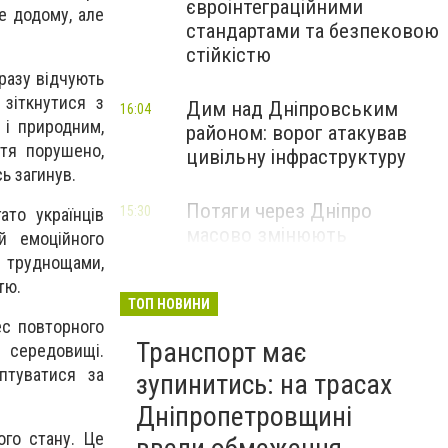
євроінтеграційними
е додому, але
стандартами та безпековою
стійкістю
разу відчують
 зіткнутися з
Дим над Дніпровським
16:04
 і природним,
районом: ворог атакував
тя порушено,
цивільну інфраструктуру
ь загинув.
Потяги через Дніпро
15:30
то українців
масово змінюють
й емоційного
маршрути: що сталося
 труднощами,
тю.
ТОП НОВИНИ
ес повторного
Транспорт має
 середовищі.
птуватися за
зупинитись: на трасах
Дніпропетровщині
го стану. Це