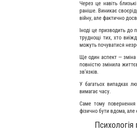
Через це навіть близьк
раніше. Виникає своєрі
війну, але фактично досв
Іноді це призводить до 
труднощі тих, хто виїж
можуть почуватися незр
Ще один аспект — зміна 
повністю змінила життє
зв’язків.
У багатьох випадках л
вимагає часу.
Саме тому повернення
фізично бути вдома, але 
Психологія 