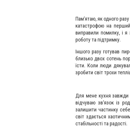
Пам’ятаю, як одного раз
катастрофою на перший
виправили помилку, і я 
роботу та підтримку.
Іншого разу готував пир
близько двох сотень пор
їсти. Коли люди дякувал
зробити світ трохи тепл
Для мене кухня завжди б
відчуваю зв’язок із ро
залишити частинку себе,
світ здається хаотични
стабільності та радості.