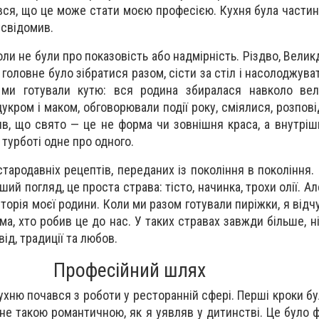
вся, що це може стати моєю професією. Кухня була частин
усвідомив.
оли не були про показовість або надмірність. Різдво, Велик
 головне було зібратися разом, сісти за стіл і насолоджув
 ми готували кутю: вся родина збиралася навколо вели
кром і маком, обговорювали події року, сміялися, розповід
в, що свято — це не форма чи зовнішня краса, а внутрішн
 турботі одне про одного.
стародавніх рецептів, переданих із покоління в покоління.
ий погляд, це проста страва: тісто, начинка, трохи олії. А
торія моєї родини. Коли ми разом готували пиріжки, я відчу
іма, хто робив це до нас. У таких стравах завжди більше, н
ід, традиції та любов.
Професійний шлях
ухню почався з роботи у ресторанній сфері. Перші кроки б
не такою романтичною, як я уявляв у дитинстві. Це було ф