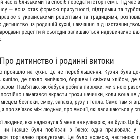
й час із близькими та спосіб передати історії сім’ї. Під час 
нсу — вона стає формою присутності, підтримки та турбо
працює з українськими рецептами та традиціями, розповів
про дитинство на родинній кухні, навчання під наставництв
тародавні рецепти й сьогодні залишаються надзвичайно ва
.
Про дитинство і родинні витоки
 пройшло на кухні. Це не перебільшення. Кухня була ц
 кипіло, де пахло випічкою, борщем і свіжим хлібом, де 
 разом. Пам’ятаю, як бабуся робила пиріжки: ми з нею раз
 я постійно намагався вкрасти трохи начинки, коли вона не
ісцем безпеки, сміху, запахів, руху і тепла. Саме там я ві
, а про зв’язок між людьми, про емоції, які залишаються у сп
єї людини, яка надихнула б мене на кулінарію, не було. Це б
ак чи інакше були пов’язані з їжею: одна працювала у
лася торгівлею продуктами. Це було нормою, частиною 