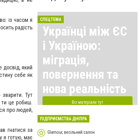
во: із часом я
СПЕЦТЕМА
носить радість
Українці між ЄС
і Україною:
міграція,
е досвід, який
повернення та
стину себе як
нова реальність
 зварити. Тут
 ти це робиш.
Всі матеріали тут
ися про людей,
ПІДПРИЄМСТВА ДНІПРА
ав гнатися за
Glamour, весільний салон
 я готую, має