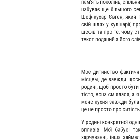
пам’ять поколінь, спільни
набуває ще більшого се
Шеф-кухар Євген, який 
свій шлях у кулінарії, 
шефів та про те, чому с
текст поданий з його слів
Моє дитинство фактично
місцем, де завжди щось
родичі, щоб просто бути
тісто, вона сміялася, а
мене кухня завжди була м
це не просто про ситість
У родині конкретної одні
впливів. Мої бабусі т
харчуванні, інша займа