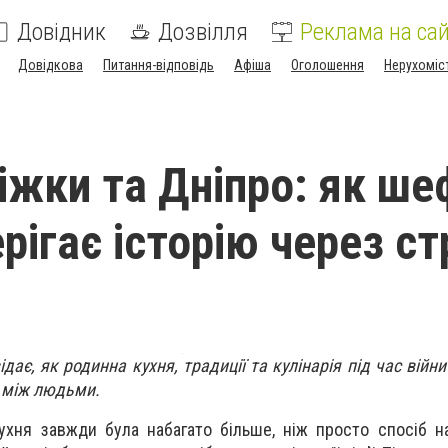
Довідник
Дозвілля
Реклама на сай
Довідкова
Питання-відповідь
Афіша
Оголошення
Нерухоміс
ріжки та Дніпро: як ше
рігає історію через с
дає, як родинна кухня, традиції та кулінарія під час вій
к між людьми.
кухня завжди була набагато більше, ніж просто спосіб н