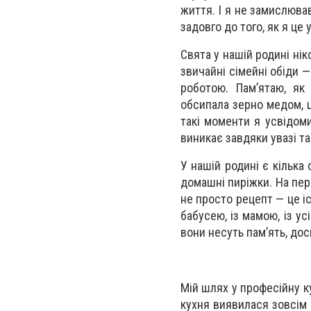
життя. І я не замислюва
задовго до того, як я це 
Свята у нашій родині нік
звичайні сімейні обіди —
роботою. Пам’ятаю, як
обсипала зерно медом, цу
такі моменти я усвідоми
виникає завдяки увазі та
У нашій родині є кілька 
домашні пиріжки. На перш
не просто рецепт — це іс
бабусею, із мамою, із ус
вони несуть пам’ять, досв
Мій шлях у професійну к
кухня виявилася зовсім 