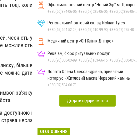
ть тоді, коли
Офтальмологічний центр “Новий Зір” м. Дніпро
+380(56)374-06-06, +380(67)625-06-06, +380(50)386-06-06
Регіональний оптовий склад Nokian Tyres
+380(67)554-52-24, +380(67)610-99-90, +380(67)575-48-22
й, чесність у
Медичний центр «ОН Клінік Дніпро»
це можливість
Реквієм, бюро ритуальних послуг
+380(95)000-03-99, +380(96)103-66-15, +380(96)000-03-99
лиску, більше
Лопата Олена Олександрівна, приватний
ке можна дати
нотаріус - Житловий масив Червоний камінь
+380(97)504-06-73
символ зв’язку
бота.
Додати підприємство
ла доступною і
 страва несла
ОГОЛОШЕННЯ