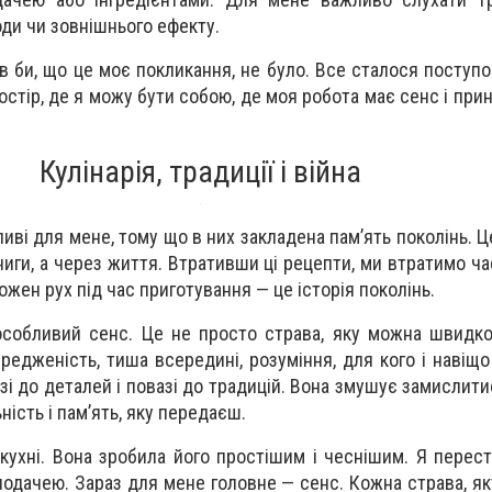
оди чи зовнішнього ефекту.
в би, що це моє покликання, не було. Все сталося поступо
остір, де я можу бути собою, де моя робота має сенс і при
Кулінарія, традиції і війна
иві для мене, тому що в них закладена пам’ять поколінь. Ц
иги, а через життя. Втративши ці рецепти, ми втратимо ча
ожен рух під час приготування — це історія поколінь.
особливий сенс. Це не просто страва, яку можна швидко
едженість, тиша всередині, розуміння, для кого і навіщо
азі до деталей і повазі до традицій. Вона змушує замислит
ність і пам’ять, яку передаєш.
 кухні. Вона зробила його простішим і чеснішим. Я перест
дачею. Зараз для мене головне — сенс. Кожна страва, яку