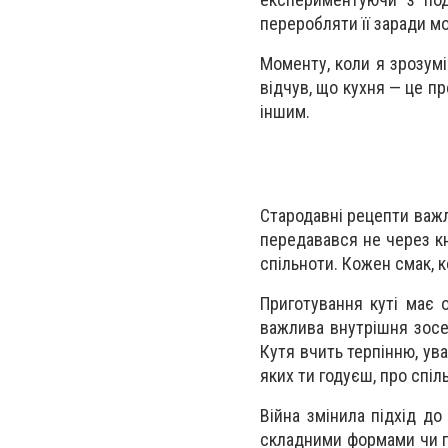
переробляти її заради м
Моменту, коли я зрозумі
відчув, що кухня — це пр
іншим.
Стародавні рецепти важл
передавався не через кн
спільноти. Кожен смак, к
Приготування куті має 
важлива внутрішня зосер
Кутя вчить терпінню, ув
яких ти годуєш, про спіль
Війна змінила підхід до
складними формами чи по