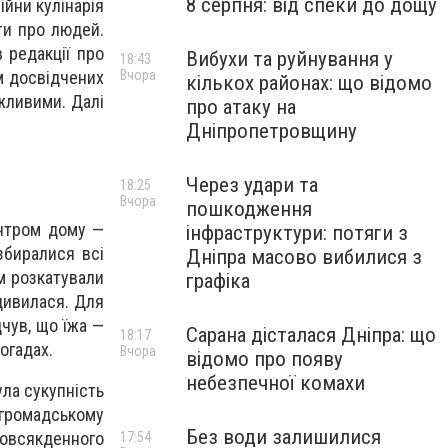
8 серпня: від спеки до дощу
війни кулінарія
ти про людей.
 редакції про
Вибухи та руйнування у
18:43
Вчора
ом досвідчених
кількох районах: що відомо
жливими. Далі
про атаку на
Дніпропетровщину
Через удари та
18:25
Вчора
пошкодження
ентром дому —
інфраструктури: потяги з
збиралися всі
Дніпра масово вибилися з
ом розкатували
графіка
 дивилася. Для
дчув, що їжа —
Сарана дісталася Дніпра: що
18:17
огадах.
Вчора
відомо про появу
небезпечної комахи
ула сукупність
 громадському
Без води залишилися
повсякденного
17:54