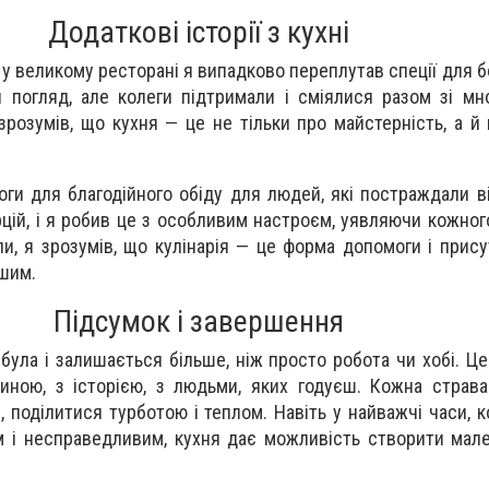
Додаткові історії з кухні
у у великому ресторані я випадково переплутав спеції для 
 погляд, але колеги підтримали і сміялися разом зі м
зрозумів, що кухня — це не тільки про майстерність, а й
оги для благодійного обіду для людей, які постраждали ві
цій, і я робив це з особливим настроєм, уявляючи кожного
и, я зрозумів, що кулінарія — це форма допомоги і присут
ішим.
Підсумок і завершення
ула і залишається більше, ніж просто робота чи хобі. Це 
диною, з історією, з людьми, яких годуєш. Кожна страв
 поділитися турботою і теплом. Навіть у найважчі часи, к
м і несправедливим, кухня дає можливість створити мал