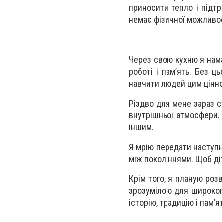
приносити тепло і підтр
немає фізичної можливос
Через свою кухню я нама
роботі і пам’ять. Без 
навчити людей цим цінн
Різдво для мене зараз 
внутрішньої атмосфери. 
іншим.
Я мрію передати наступно
між поколіннями. Щоб діт
Крім того, я планую роз
зрозумілою для широког
історію, традицію і пам’я