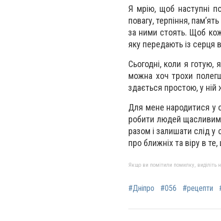
Я мрію, щоб наступні по
повагу, терпіння, пам’ять
за ними стоять. Щоб кож
яку передають із серця в
Сьогодні, коли я готую, 
можна хоч трохи полегш
здається простою, у ній 
Для мене народитися у с
робити людей щасливими 
разом і залишати слід у 
про ближніх та віру в те
Якщо ви помітили помилку, виділіть нео
#Дніпро
#056
#рецепти