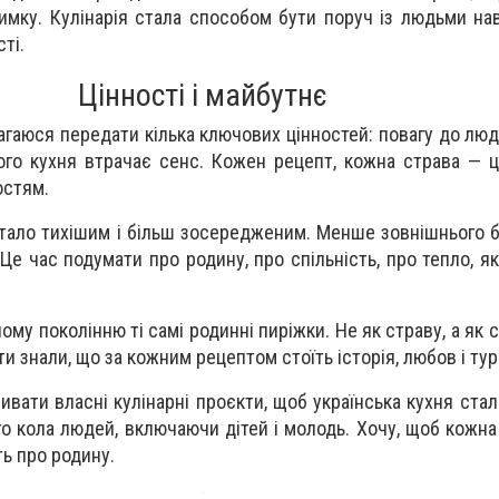
имку. Кулінарія стала способом бути поруч із людьми наві
ті.
Цінності і майбутнє
гаюся передати кілька ключових цінностей: повагу до люде
цього кухня втрачає сенс. Кожен рецепт, кожна страва — 
остям.
стало тихішим і більш зосередженим. Менше зовнішнього б
Це час подумати про родину, про спільність, про тепло, я
му поколінню ті самі родинні пиріжки. Не як страву, а як 
и знали, що за кожним рецептом стоїть історія, любов і тур
вивати власні кулінарні проєкти, щоб українська кухня ста
о кола людей, включаючи дітей і молодь. Хочу, щоб кожна
ть про родину.