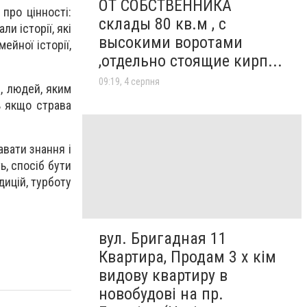
ОТ СОБСТВЕННИКА
про цінності:
склады 80 кв.м , c
ли історії, які
высокими воротами
ейної історії,
,отдельно стоящие кирп...
09:19, 4 серпня
в, людей, яким
ь якщо страва
авати знання і
, спосіб бути
дицій, турботу
вул. Бригадная 11
Квартира, Продам 3 х кім
видову квартиру в
новобудові на пр.