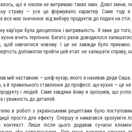
валось, що я ніколи не витримаю таких змін. Довгі зміни, п
ожну страву — усе це формувало характер. Саме тоді я
де все має значення: від вибору продуктів до подачі на стіл.
у кар’єри була дисципліна і витривалість. Я звик до того
 кухня вчить терпінню. Багато разів доводилося залишатис
, щоб навчитися новому. І це не завжди було приємно.
пертість допомогли пройти цей етап: не залишати справу, н
ав мій наставник — шеф-кухар, якого я називав дядя Саша.
 а й правильного ставлення до професії: що кухня — це не 
продукту і людей. Саме завдяки йому я зрозумів, що успіх
а і уважність до деталей.
илю в роботі з українськими рецептами було поступовим
иції просто для ефекту. Спершу я намагався зрозуміти лог
й контекст. Лише після цього додавав сучасні елемен
ачею або інгредієнтами. Для мене важливо слухати тр