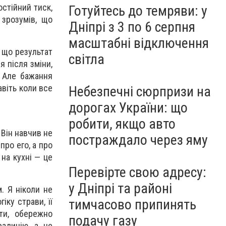
остійний тиск,
Готуйтесь до темряви: у
 зрозумів, що
Дніпрі з 3 по 6 серпня
масштабні відключення
, що результат
світла
я після зміни,
 Але бажання
авіть коли все
Небезпечні сюрпризи на
дорогах України: що
робити, якщо авто
 Він навчив не
постраждало через яму
про его, а про
 на кухні — це
Перевірте свою адресу:
у Дніпрі та районі
. Я ніколи не
іку страви, її
тимчасово припинять
ти, обережно
подачу газу
адицію, а не