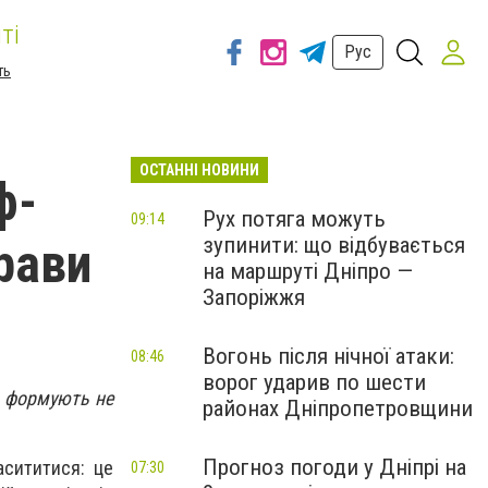
ті
Рус
ть
ОСТАННІ НОВИНИ
ф-
Рух потяга можуть
09:14
зупинити: що відбувається
трави
на маршруті Дніпро —
Запоріжжя
Вогонь після нічної атаки:
08:46
ворог ударив по шести
ни формують не
районах Дніпропетровщини
Прогноз погоди у Дніпрі на
асититися: це
07:30