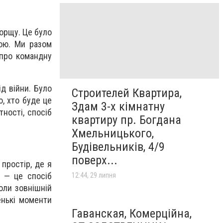
борщу. Це було
ною. Ми разом
 про командну
д війни. Було
Строителей Квартира,
, хто буде це
Здам 3-х кімнатну
ності, спосіб
квартиру пр. Богдана
Хмельницького,
Будівельників, 4/9
поверх...
простір, де я
а — це спосіб
12:44, 29 липня
оли зовнішній
енькі моменти
Гаванская, Комерційна,