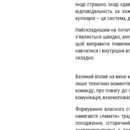
іноді страшно, іноді зда
відповідальність за к
кулінарія — це система, 
Найскладнішим на початк
з’являється швидко, але
щоб виправити помилки
навчатися і внутрішня в
складно.
Великий вплив на мене м
лише технічних моментів,
команду, про повагу до 
комунікація, взаємоповаг
Формування власного ст
намагався «ламати» трад
походження, історични
експериментуючи з под