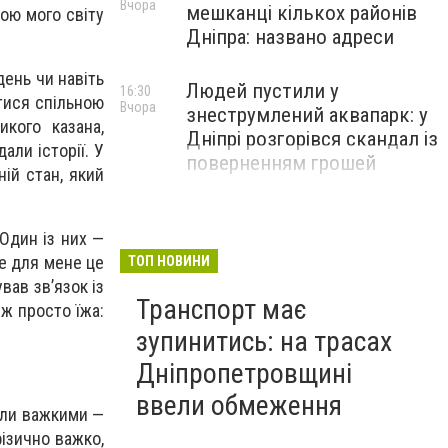
Вчора
мешканці кількох районів
ою мого світу
Дніпра: названо адреси
день чи навіть
Людей пустили у
16:30
атися спільною
Вчора
знеструмлений аквапарк: у
кого казана,
Дніпрі розгорівся скандал із
али історії. У
поверненням грошей
ій стан, який
 Один із них —
ле для мене це
ТОП НОВИНИ
вав зв’язок із
Транспорт має
іж просто їжа:
зупинитись: на трасах
Дніпропетровщині
ввели обмеження
ули важкими —
ізично важко,