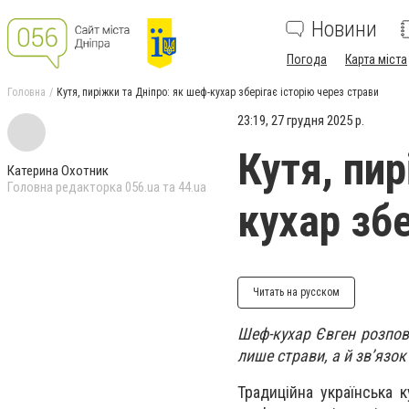
Новини
Погода
Карта міста
Головна
Кутя, пиріжки та Дніпро: як шеф-кухар зберігає історію через страви
23:19, 27 грудня 2025 р.
Кутя, пи
Катерина Охотник
Головна редакторка 056.ua та 44.ua
кухар збе
Читать на русском
Шеф-кухар Євген розпові
лише страви, а й зв’язо
Традиційна українська 