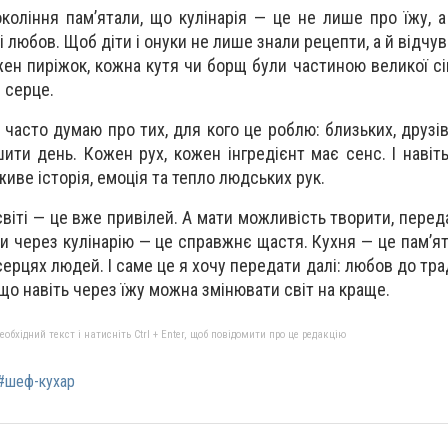
коління пам’ятали, що кулінарія — це не лише про їжу, а 
 і любов. Щоб діти і онуки не лише знали рецепти, а й відчува
ен пиріжок, кожна кутя чи борщ були частиною великої сім
 серце.
я часто думаю про тих, для кого це роблю: близьких, друзі
ити день. Кожен рух, кожен інгредієнт має сенс. І навіт
живе історія, емоція та тепло людських рук.
віті — це вже привілей. А мати можливість творити, перед
через кулінарію — це справжнє щастя. Кухня — це пам’ять
серцях людей. І саме це я хочу передати далі: любов до тра
, що навіть через їжу можна змінювати світ на краще.
бхідний текст і натисніть Ctrl + Enter, щоб повідомити про це редакцію
#шеф-кухар