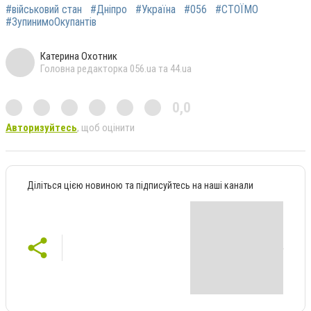
#військовий стан
#Дніпро
#Україна
#056
#СТОЇМО
#ЗупинимоОкупантів
Катерина Охотник
Головна редакторка 056.ua та 44.ua
0,0
Авторизуйтесь
, щоб оцінити
Діліться цією новиною та підписуйтесь на наші канали