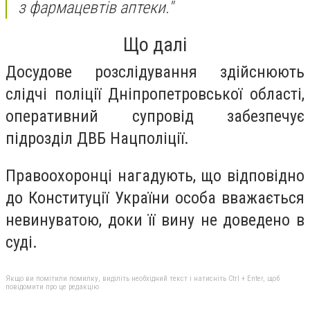
з фармацевтів аптеки."
Що далі
Досудове розслідування здійснюють
слідчі поліції Дніпропетровської області,
оперативний супровід забезпечує
підрозділ ДВБ Нацполіції.
Правоохоронці нагадують, що відповідно
до Конституції України особа вважається
невинуватою, доки її вину не доведено в
суді.
Якщо ви помітили помилку, виділіть необхідний текст і натисніть Ctrl + Enter, щоб
повідомити про це редакцію