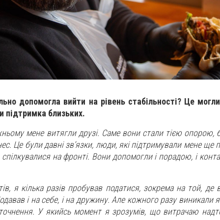
ьно допомогла вийти на рівень стабільності? Це могли
и підтримка близьких.
ньому мене витягли друзі. Саме вони стали тією опорою, б
нес. Це були давні зв’язки, люди, які підтримували мене ще п
 спілкувалися на фронті. Вони допомогли і порадою, і конта
в, я кілька разів пробував податися, зокрема на той, де 
одавав і на себе, і на дружину. Але кожного разу виникали я
уточнення. У якийсь момент я зрозумів, що витрачаю надто