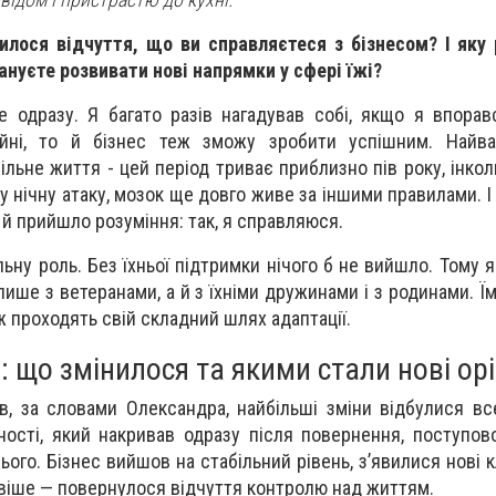
илося відчуття, що ви справляєтеся з бізнесом? І яку
ануєте розвивати нові напрямки у сфері їжі?
 одразу. Я багато разів нагадував собі, якщо я впорав
йні, то й бізнес теж зможу зробити успішним. Найв
льне життя - цей період триває приблизно пів року, інкол
у нічну атаку, мозок ще довго живе за іншими правилами. І
 й прийшло розуміння: так, я справляюся.
льну роль. Без їхньої підтримки нічого б не вийшло. Тому 
ише з ветеранами, а й з їхніми дружинами і з родинами. Ї
ж проходять свій складний шлях адаптації.
і: що змінилося та якими стали нові ор
ів, за словами Олександра, найбільші зміни відбулися вс
ності, який накривав одразу після повернення, поступов
ого. Бізнес вийшов на стабільний рівень, з’явилися нові к
віше — повернулося відчуття контролю над життям.