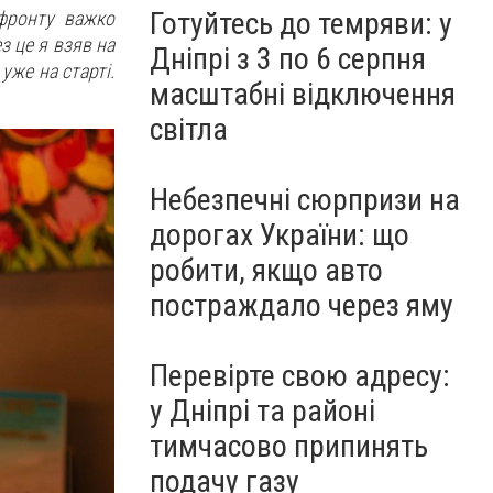
Готуйтесь до темряви: у
 фронту важко
з це я взяв на
Дніпрі з 3 по 6 серпня
 уже на старті.
масштабні відключення
світла
Небезпечні сюрпризи на
дорогах України: що
робити, якщо авто
постраждало через яму
Перевірте свою адресу:
у Дніпрі та районі
тимчасово припинять
подачу газу