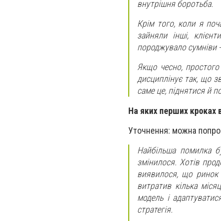
внутрішня боротьба.
Крім того, коли я по
зайняли інші, клієн
породжувало сумніви - 
Якщо чесно, простого
дисциплінує так, що з
саме це, піднятися й 
На яких перших кроках 
Уточнення: можна попрос
Найбільша помилка бу
змінилося. Хотів про
виявилося, що ринок 
витратив кілька міся
модель і адаптуватис
стратегія.