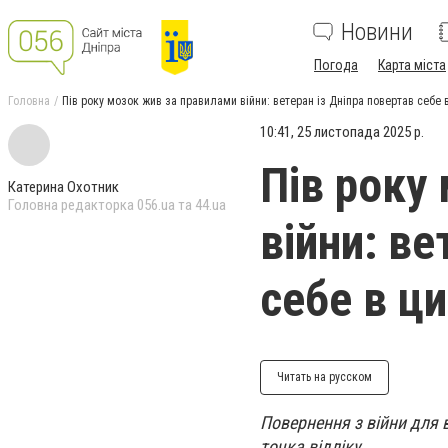
Новини
Погода
Карта міста
Головна
Пів року мозок жив за правилами війни: ветеран із Дніпра повертав себе 
10:41, 25 листопада 2025 р.
Пів року
Катерина Охотник
Головна редакторка 056.ua та 44.ua
війни: ве
себе в ц
Читать на русском
Повернення з війни для 
точка відліку.