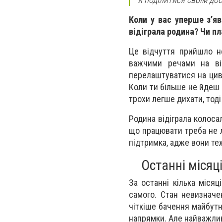
Коли у вас уперше з’яв
відіграла родина? Чи пл
Це відчуття прийшло не
важчими речами на ві
перелаштуватися на циві
Коли ти більше не йдеш 
трохи легше дихати, тоді
Родина відіграла колоса
що працювати треба не л
підтримка, адже вони те
Останні місяц
За останні кілька місяц
самого. Стан невизначе
чіткіше бачення майбутнь
напрямки. Але найважли