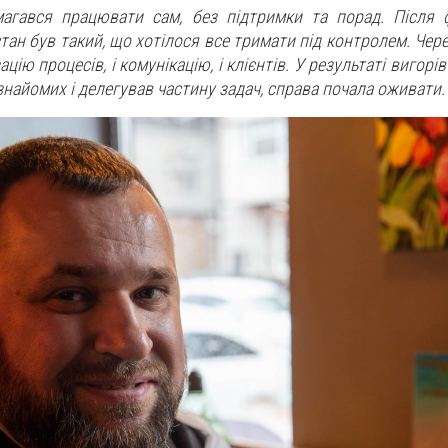
магався працювати сам, без підтримки та порад. Після
тан був такий, що хотілося все тримати під контролем. Чере
ацію процесів, і комунікацію, і клієнтів. У результаті вигорів
найомих і делегував частину задач, справа почала оживати.