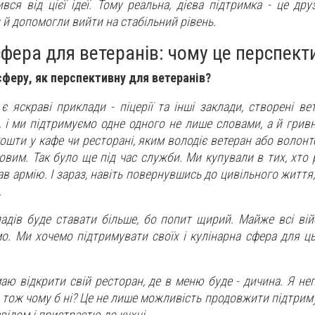
вся від цієї ідеї. Тому реальна, дієва підтримка - це друз
 й допомогли вийти на стабільний рівень.
сфера для ветеранів: чому це перспект
сферу, як перспективну для ветеранів?
є яскраві приклади - піцерії та інші заклади, створені ве
е, і ми підтримуємо одне одного не лише словами, а й гри
кошти у кафе чи ресторані, яким володіє ветеран або волонт
овим. Так було ще під час служби. Ми купували в тих, хто
в армію. І зараз, навіть повернувшись до цивільного житт
.
адів буде ставати більше, бо попит щирий. Майже всі війс
о. Ми хочемо підтримувати своїх і кулінарна сфера для ць
аю відкрити свій ресторан, де в меню буде - дичина. Я не
, тож чому б ні? Це не лише можливість продовжити підтрим
відом і пристрастю до кухні.