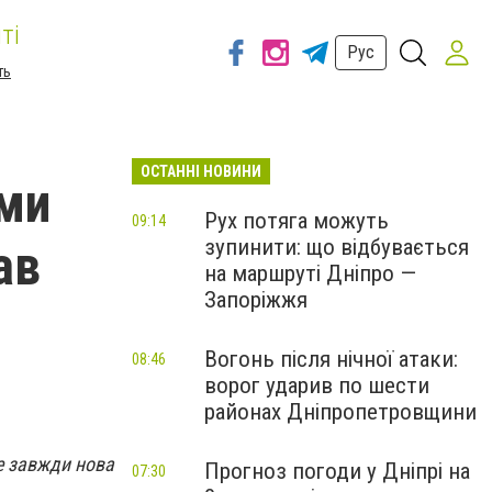
ті
Рус
ть
ОСТАННІ НОВИНИ
ами
Рух потяга можуть
09:14
зупинити: що відбувається
ав
на маршруті Дніпро —
Запоріжжя
Вогонь після нічної атаки:
08:46
ворог ударив по шести
районах Дніпропетровщини
е завжди нова
Прогноз погоди у Дніпрі на
07:30