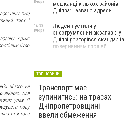
Вчора
мешканці кількох районів
Дніпра: названо адреси
вся: нішу вже
ильний тиск і
Людей пустили у
16:30
Вчора
знеструмлений аквапарк: у
зранку. Армія
Дніпрі розгорівся скандал із
простішим було
поверненням грошей
ТОП НОВИНИ
Транспорт має
іби нічого не
ю війною. Але
зупинитись: на трасах
попит упав. Я
Дніпропетровщині
будувати нову
ввели обмеження
льна стартова