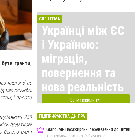
СПЕЦТЕМА
Українці між ЄС
і Україною:
міграція,
 бути гранти,
повернення та
ез якої я б не
нова реальність
ід час служби,
ктом, і просто
Всі матеріали тут
ПІДПРИЄМСТВА ДНІПРА
виділяють 250
кісь додаткові
GrandLAIN Пасажирські перевезення до Литви
 багато сил і
+380(66)464-08-08, +380(68)464-08-08