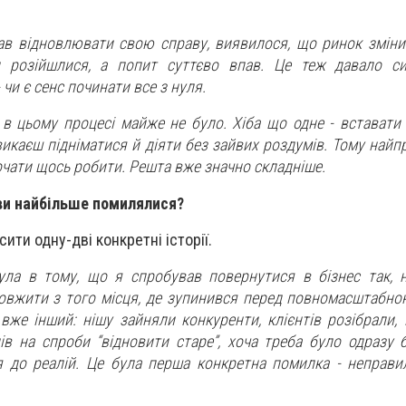
чав відновлювати свою справу, виявилося, що ринок зміни
ти розійшлися, а попит суттєво впав. Це теж давало с
чи є сенс починати все з нуля.
 в цьому процесі майже не було. Хіба що одне - вставати 
викаєш підніматися й діяти без зайвих роздумів. Тому най
почати щось робити. Решта вже значно складніше.
ви найбільше помилялися?
ити одну-дві конкретні історії.
ла в тому, що я спробував повернутися в бізнес так, н
довжити з того місця, де зупинився перед повномасштабно
вже інший: нішу зайняли конкуренти, клієнтів розібрали, 
ців на спроби “відновити старе”, хоча треба було одразу 
я до реалій. Це була перша конкретна помилка - неправи