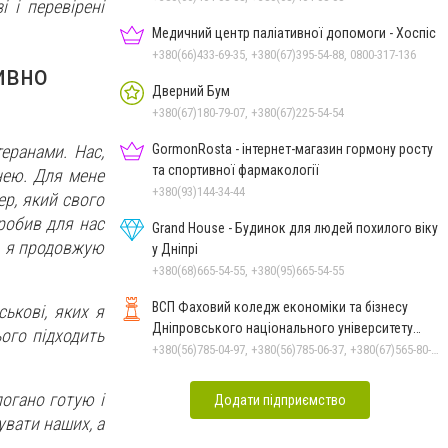
і і перевірені
Медичний центр паліативної допомоги - Хоспіс
+380(66)433-69-35, +380(67)395-54-88, 0800-317-136
ивно
Дверний Бум
+380(67)180-79-07, +380(67)225-54-54
теранами. Нас,
GormonRosta - інтернет-магазин гормону росту
та спортивної фармакології
внею. Для мене
+380(93)144-34-44
ер, який свого
 робив для нас
Grand House - Будинок для людей похилого віку
я, я продовжую
у Дніпрі
+380(68)665-54-55, +380(95)665-54-55
ВСП Фаховий коледж економіки та бізнесу
ькові, яких я
Дніпровського національного університету
ого підходить
імені Олеся Гончара
+380(56)785-04-97, +380(56)785-06-37, +380(67)565-80-17
погано готую і
Додати підприємство
увати наших, а