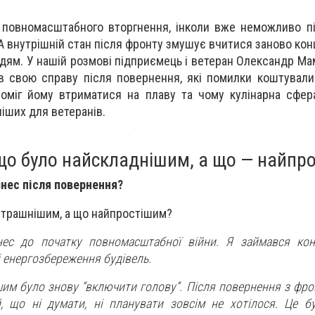
о повномасштабного вторгнення, інколи вже неможливо п
. А внутрішній стан після фронту змушує вчитися заново ко
дям. У нашій розмові підприємець і ветеран Олександр Ма
в свою справу після повернення, які помилки коштували
поміг йому втриматися на плаву та чому кулінарна сфе
іших для ветеранів.
що було найскладнішим, а що — найпр
ізнес після повернення?
страшнішим, а що найпростішим?
нес до початку повномасштабної війни. Я займався кон
 енергозбереження будівель.
шим було знову “включити голову”. Після повернення з фро
, що ні думати, ні планувати зовсім не хотілося. Це б