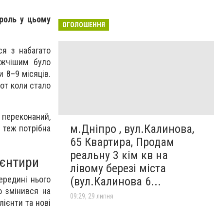
 роль у цьому
ОГОЛОШЕННЯ
ся з набагато
ажчішим було
и 8–9 місяців.
 от коли стало
я переконаний,
м.Дніпро , вул.Калинова,
м теж потрібна
65 Квартира, Продам
реальну 3 кім кв на
ієнтири
лівому березі міста
ередині нього
(вул.Калинова 6...
о змінився на
09:29, 29 липня
лієнти та нові