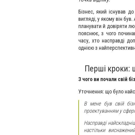
Бізнес, який існував д
вигляді, у якому він був
планувати й довіряти лю
пояснює, з чого почина
часу, хто насправді до
однією з найперспективн
Перші кроки: 
З чого ви почали свій б
Уточнення: що було най
В мене був свій біз
проектуванням у сфері
Насправді найскладні
настільки виснажений