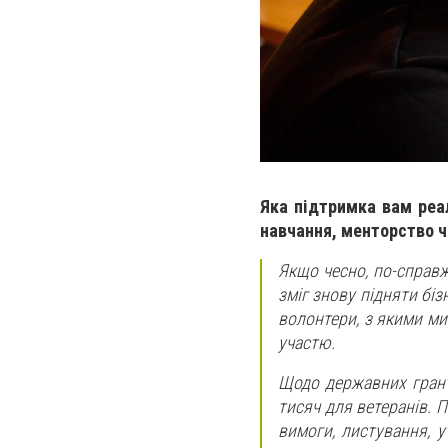
Яка підтримка вам реал
навчання, менторство ч
Якщо чесно, по-справж
зміг знову підняти біз
волонтери, з якими ми
участю.
Щодо державних гранті
тисяч для ветеранів. П
вимоги, листування, 