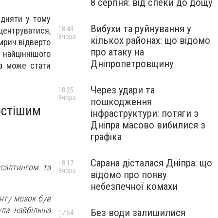
8 серпня: від спеки до дощу
ідняти у тому
Вибухи та руйнування у
18:43
нцентруватися,
Вчора
кількох районах: що відомо
мрич відверто
про атаку на
 найціннішого
Дніпропетровщину
ра може стати
Через удари та
18:25
Вчора
пошкодження
остішим
інфраструктури: потяги з
Дніпра масово вибилися з
графіка
Сарана дісталася Дніпра: що
18:17
салтингом та
Вчора
відомо про появу
небезпечної комахи
нту мозок був
ула найбільша
Без води залишилися
17:54