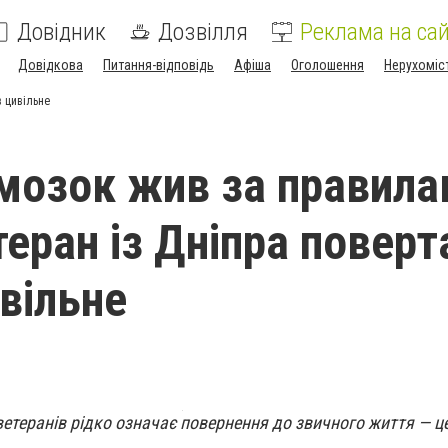
Довідник
Дозвілля
Реклама на сай
Довідкова
Питання-відповідь
Афіша
Оголошення
Нерухоміс
в цивільне
 мозок жив за правил
теран із Дніпра поверт
ивільне
ветеранів рідко означає повернення до звичного життя — ц