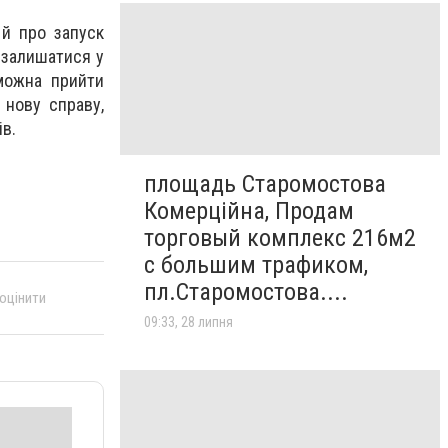
 й про запуск
 залишатися у
 можна прийти
 нову справу,
ів.
площадь Старомостова
Комерційна, Продам
торговый комплекс 216м2
с большим трафиком,
пл.Старомостова....
 оцінити
09:33, 28 липня