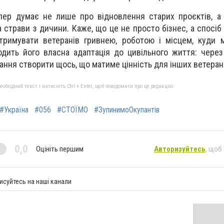
пер думає не лише про відновлення старих проєктів, а
 страви з дичини. Каже, що це не просто бізнес, а спосіб
дтримувати ветеранів гривнею, роботою і місцем, куди
одить його власна адаптація до цивільного життя: через
ання створити щось, що матиме цінність для інших ветеран
бхідний текст і натисніть Ctrl + Enter, щоб повідомити про це редакцію
#Україна
#056
#СТОЇМО
#ЗупинимоОкупантів
0,0
Оцініть першим
Авторизуйтесь
, щоб
исуйтесь на наші канали