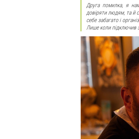
Друга помилка, я на
довіряти людям, та й с
себе забагато і організ
Лише коли підключив з