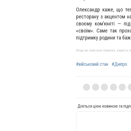
Олександр каже, що те
ресторану з акцентом на
своєму ком’юніті — пі
«своїм». Саме так прох
підтримку родини та баж
Якщо ви помітили помилку, виділіть нео
#військовий стан
#Дніпро
Діліться цією новиною та підп