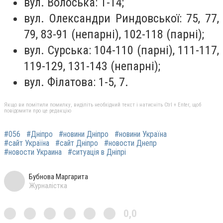
вул. Волоська: 1-14;
вул. Олександри Риндовської: 75, 77,
79, 83-91 (непарні), 102-118 (парні);
вул. Сурська: 104-110 (парні), 111-117,
119-129, 131-143 (непарні);
вул. Філатова: 1-5, 7.
Якщо ви помітили помилку, виділіть необхідний текст і натисніть Ctrl + Enter, щоб
повідомити про це редакцію
#056
#Дніпро
#новини Дніпро
#новини Україна
#сайт Україна
#сайт Дніпро
#новости Днепр
#новости Украина
#ситуація в Дніпрі
Бубнова Маргарита
Журналістка
0,0