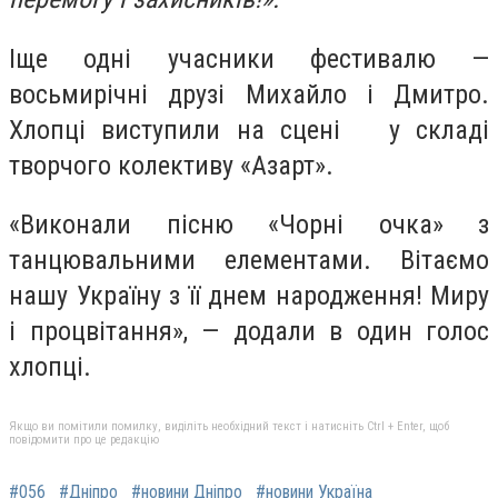
Іще одні учасники фестивалю —
восьмирічні друзі Михайло і Дмитро.
Хлопці виступили на сцені у складі
творчого колективу «Азарт».
«Виконали пісню «Чорні очка» з
танцювальними елементами. Вітаємо
нашу Україну з її днем народження! Миру
і процвітання», — додали в один голос
хлопці.
Якщо ви помітили помилку, виділіть необхідний текст і натисніть Ctrl + Enter, щоб
повідомити про це редакцію
#056
#Дніпро
#новини Дніпро
#новини Україна