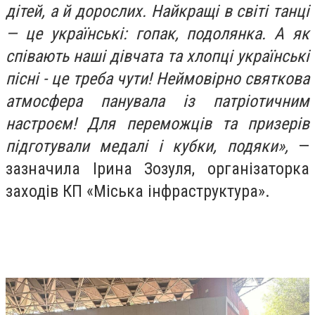
дітей, а й дорослих. Найкращі в світі танці
— це українські: гопак, подолянка. А як
співають наші дівчата та хлопці українські
пісні - це треба чути! Неймовірно святкова
атмосфера панувала із патріотичним
настроєм! Для переможців та призерів
підготували медалі і кубки, подяки»,
—
зазначила Ірина Зозуля, організаторка
заходів КП «Міська інфраструктура».