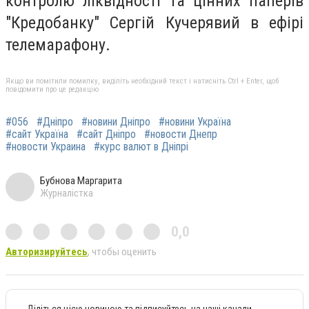
контролю ліквідності та цінних паперів
"Кредобанку" Сергій Кучерявий в ефірі
телемарафону.
Якщо ви помітили помилку, виділіть необхідний текст і натисніть Ctrl + Enter, щоб
повідомити про це редакцію
#056
#Дніпро
#новини Дніпро
#новини Україна
#сайт Україна
#сайт Дніпро
#новости Днепр
#новости Украина
#курс валют в Дніпрі
Бубнова Маргарита
Журналістка
0,0
Авторизируйтесь
, чтобы оценить