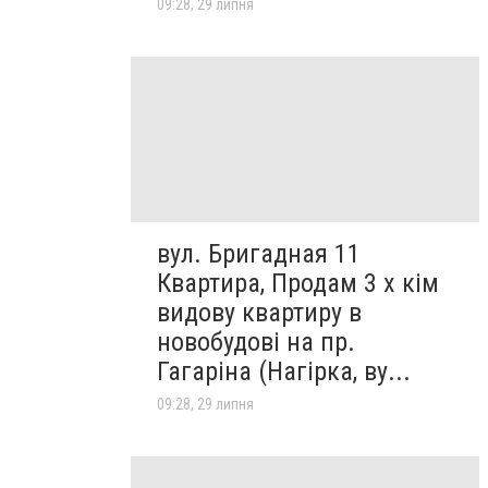
09:28, 29 липня
вул. Бригадная 11
Квартира, Продам 3 х кім
видову квартиру в
новобудові на пр.
Гагаріна (Нагірка, ву...
09:28, 29 липня