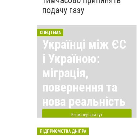
тимчасово припинять
подачу газу
СПЕЦТЕМА
Українці між ЄС
і Україною:
міграція,
повернення та
нова реальність
Всі матеріали тут
ПІДПРИЄМСТВА ДНІПРА