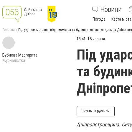
Новини
Погода
Карта міста
Головна
Під ударом магазин, підприємства та будинки: як минув день на Дніпропе
18:41, 15 червня
Під удар
Бубнова Маргарита
Журналістка
та будин
Дніпропе
Читать на русском
Дніпропетровщина. Ситуа