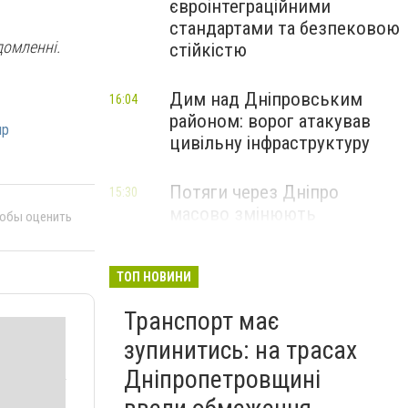
євроінтеграційними
стандартами та безпековою
домленні.
стійкістю
Дим над Дніпровським
16:04
районом: ворог атакував
пр
цивільну інфраструктуру
Потяги через Дніпро
15:30
масово змінюють
тобы оценить
маршрути: що сталося
ТОП НОВИНИ
Транспорт має
зупинитись: на трасах
Дніпропетровщині