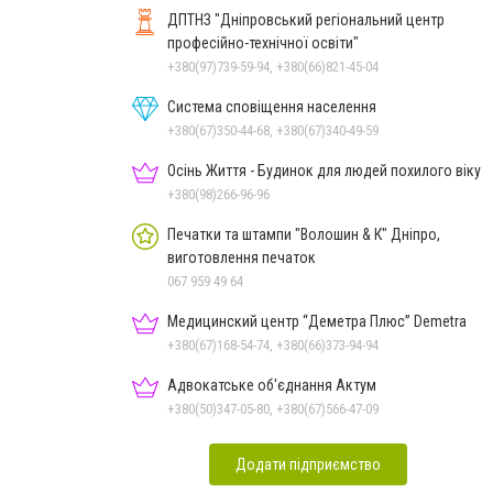
ДПТНЗ "Дніпровський регіональний центр
професійно-технічної освіти"
+380(97)739-59-94, +380(66)821-45-04
Система сповіщення населення
+380(67)350-44-68, +380(67)340-49-59
Осінь Життя - Будинок для людей похилого віку
+380(98)266-96-96
Печатки та штампи "Волошин & К" Дніпро,
виготовлення печаток
067 959 49 64
Медицинский центр “Деметра Плюс” Demetra
+380(67)168-54-74, +380(66)373-94-94
Адвокатське об'єднання Актум
+380(50)347-05-80, +380(67)566-47-09
Додати підприємство