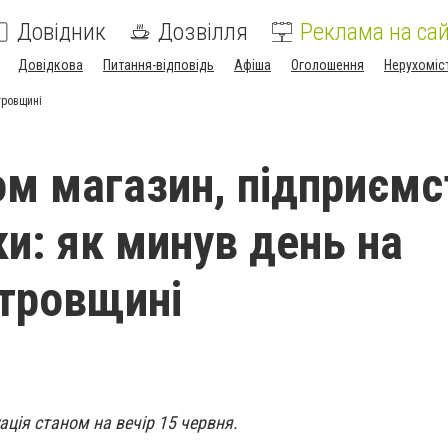
Довідник
Дозвілля
Реклама на сай
Довідкова
Питання-відповідь
Афіша
Оголошення
Нерухоміс
тровщині
ом магазин, підприємс
ки: як минув день на
тровщині
ція станом на вечір 15 червня.