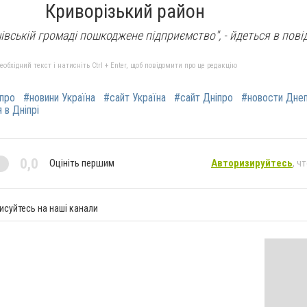
Криворізький район
шівській громаді пошкоджене підприємство",
- йдеться в пові
бхідний текст і натисніть Ctrl + Enter, щоб повідомити про це редакцію
іпро
#новини Україна
#сайт Україна
#сайт Дніпро
#новости Дне
 в Дніпрі
0,0
Оцініть першим
Авторизируйтесь
, ч
исуйтесь на наші канали