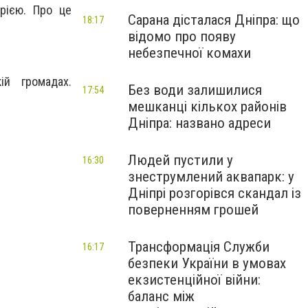
рією. Про це
Сарана дісталася Дніпра: що
18:17
відомо про появу
небезпечної комахи
ій громадах.
Без води залишилися
17:54
мешканці кількох районів
Дніпра: названо адреси
Людей пустили у
16:30
знеструмлений аквапарк: у
Дніпрі розгорівся скандал із
поверненням грошей
Трансформація Служби
16:17
безпеки України в умовах
екзистенційної війни:
баланс між