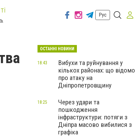
ті
Рус
ть
ОСТАННІ НОВИНИ
тва
Вибухи та руйнування у
18:43
кількох районах: що відомо
про атаку на
Дніпропетровщину
Через удари та
18:25
пошкодження
інфраструктури: потяги з
Дніпра масово вибилися з
графіка