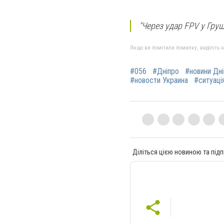
"Через удар FPV у Гру
Якщо ви помітили помилку, виділіть нео
#056
#Дніпро
#новини Дн
#новости Украина
#ситуація
Діліться цією новиною та підп