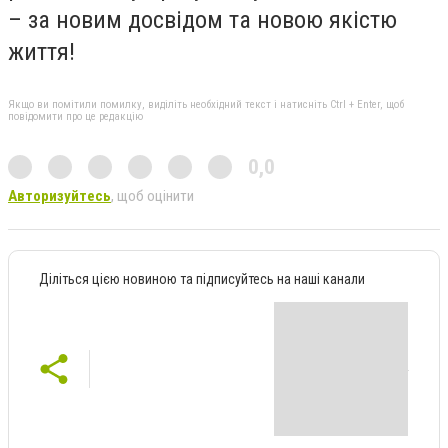
– за новим досвідом та новою якістю
життя!
Якщо ви помітили помилку, виділіть необхідний текст і натисніть Ctrl + Enter, щоб
повідомити про це редакцію
0,0
Авторизуйтесь
, щоб оцінити
Діліться цією новиною та підписуйтесь на наші канали