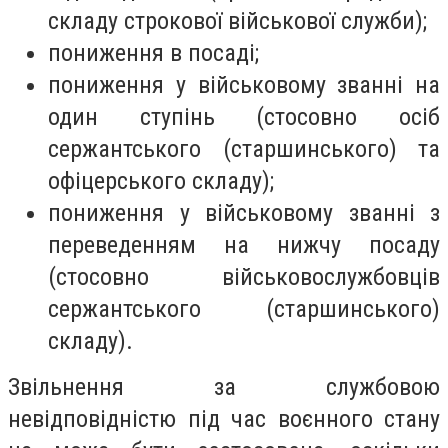
складу строкової військової служби);
пониження в посаді;
пониження у військовому званні на
один ступінь (стосовно осіб
сержантського (старшинського) та
офіцерського складу);
пониження у військовому званні з
переведенням на нижчу посаду
(стосовно військовослужбовців
сержантського (старшинського)
складу).
Звільнення за службовою
невідповідністю під час воєнного стану