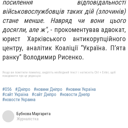
посилення відповідальності
військовослужбовців таких дій (злочинів)
стане менше. Навряд чи вони цього
досягли, але ж",
- прокоментував адвокат,
юрист Харківського антикорупційного
центру, аналітик Коаліції “Україна. П’ята
ранку” Володимир Рисенко.
Якщо ви помітили помилку, виділіть необхідний текст і натисніть Ctrl + Enter, щоб
повідомити про це редакцію
#056
#Дніпро
#новини Дніпро
#новини Україна
#сайт Україна
#сайт Дніпро
#новости Днепр
#новости Украина
Бубнова Маргарита
Журналістка