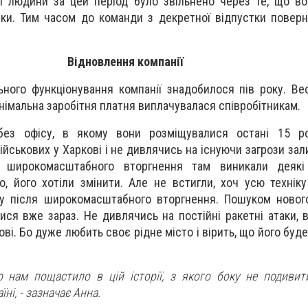
і людини за цей період було звільнено через те, що в
зки. Тим часом до команди з декретної відпустки поверн
Відновлення компанії
ного функціонування компанії знадобилося пів року. Ве
інімальна заробітня платня виплачувалася співробітникам.
без офісу, в якому вони розміщувалися остані 15 ро
ійськових у Харкові і не дивлячись на існуючи загрози за
 широкомасштабного вторгнення там виникали деякі
, його хотіли змінити. Але не встигли, хоч усю техніку
ку після широкомасштабного вторгнення. Пошуком новог
ися вже зараз. Не дивлячись на постійні ракетні атаки, 
ві. Бо дуже любить своє рідне місто і вірить, що його буд
 нам пощастило в цій історії, з якого боку не подивити
їні, - зазначає Анна.