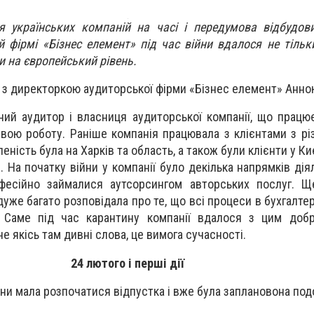
 українських компаній на часі і передумова відбудови
ій фірмі «Бізнес елемент» під час війни вдалося не тіль
ти на європейський рівень.
ь з директоркою аудиторської фірми «Бізнес елемент» Анн
ий аудитор і власниця аудиторської компанії, що працює 
вою роботу. Раніше компанія працювала з клієнтами з рі
еність була на Харків та область, а також були клієнти у Ки
 На початку війни у компанії було декілька напрямків дія
офесійно займалися аутсорсингом авторських послуг. Щ
дуже багато розповідала про те, що всі процеси в бухгалте
 Саме під час карантину компанії вдалося з цим добр
не якісь там дивні слова, це вимога сучасності.
24 лютого і перші дії
нни мала розпочатися відпустка і вже була заплановона по