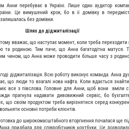
ім Анни перебуває в Україні. Лише один аудитор компан
країни. Це вимушений крок, бо в її домівку в передміс
а залишалась без домівки.
Шлях до діджиталізації
і тому вважає, що наступає момент, коли треба переходити
ю та родиною. Тим паче, що Анна багатодітна матуся. 
ким чином, що Анна може проводити більше часу з родиною
агоді діджиталізація. Всю роботу виконує команда. Анна д
ає, що люди то взагалі нова нафта. Коли вдається знайти
уміє все з півслова. Головне для Анни, щоб вони вміли с
вжди прагнула надавати дивовижний сервіс, бо бухгалте
іє, що своїм продуктом треба вирізнятися серед конкурент
овольняти основні потреби клієнтів.
ідготовка до широкомасштабного вторгнення почалася ще пі
 Анна придбала для співробітників ноутбуки. Це дозволил