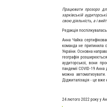
Працювати прозоро для
харківській аудиторськ
свою діяльність, а і вий
Редакція поспілкувалас
Анна Чайка сертифікован
команда не припинила с
України. Основна направл
географія розширюється.
аудиторської, вони пр
пандемії COVID-19 Анна 
можна автоматизувати.
Діджиталізація - це вже 
24 лютого 2022 року у А