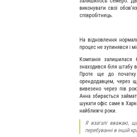
залишилось семеро. Дв
виконувати свої обов'я
співробітнець.
На відновлення нормаль
процес не зупинявся і м
Компанія залишилася 
знаходився біля штабу в
Проте ще до початку
орендодавцем, через що
вивезено через пів ро
Анна збирається займат
шукати офіс саме в Харко
найближчі роки.
Я взагалі вважаю, що
перебуванні в іншій кра