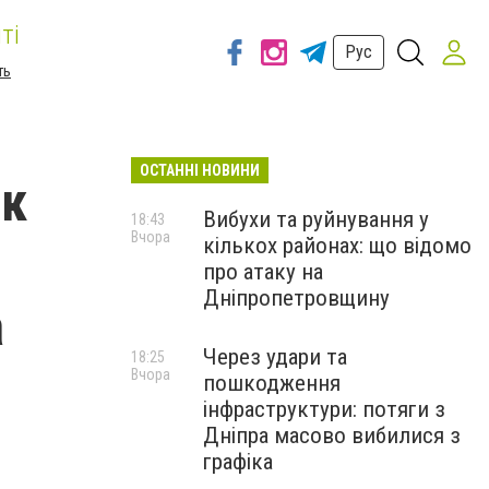
ті
Рус
ть
ОСТАННІ НОВИНИ
як
Вибухи та руйнування у
18:43
Вчора
кількох районах: що відомо
про атаку на
Дніпропетровщину
а
Через удари та
18:25
Вчора
пошкодження
інфраструктури: потяги з
Дніпра масово вибилися з
графіка