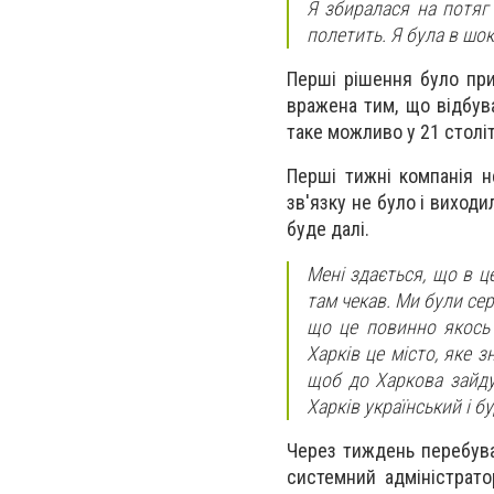
Я збиралася на потяг 
полетить. Я була в шок
Перші рішення було при
вражена тим, що відбува
таке можливо у 21 століт
Перші тижні компанія н
зв'язку не було і виходи
буде далі.
Мені здається, що в ц
там чекав. Ми були сер
що це повинно якось 
Харків це місто, яке з
щоб до Харкова зайду
Харків український і бу
Через тиждень перебува
системний адміністрато