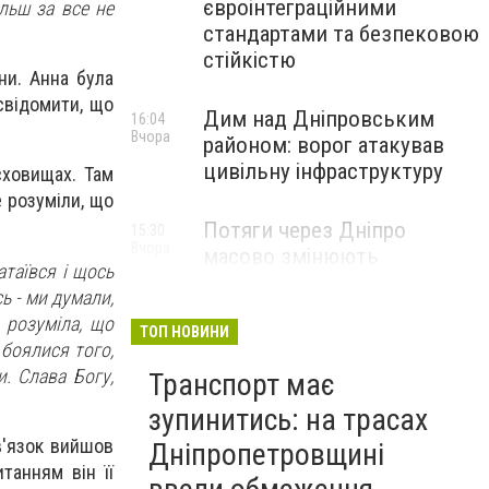
євроінтеграційними
ільш за все не
стандартами та безпековою
стійкістю
ни. Анна була
свідомити, що
Дим над Дніпровським
16:04
Вчора
районом: ворог атакував
цивільну інфраструктуру
сховищах. Там
е розуміли, що
Потяги через Дніпро
15:30
Вчора
масово змінюють
атаївся і щось
маршрути: що сталося
ь - ми думали,
 розуміла, що
ТОП НОВИНИ
 боялися того,
. Слава Богу,
Транспорт має
зупинитись: на трасах
в'язок вийшов
Дніпропетровщині
танням він її