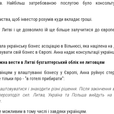
тва. Найбільш затребованою послугою було консоль
мства, щоб інвестор розумів куди вкладає гроші.
 Литві і це дозволило їй ще більше залучитися до європе
ла українську бізнес асоціацію в Вільнюсі, яка націлена на
увати свій бізнес в Європі. Анна надає консультації україн
жна вести в Литві бухгалтерський облік не литовцям
їнцям у влаштуванні бізнесу у Європі, Анна руйнує сте
 тільки про - "в готелі прибирати":
аштовуватися і знаходити різні рішення. Після закінчення 
рерозподіл сил. Литва, Україна та Польша вийдуть на 
.
е можливим в тому числі і завдяки українцям.