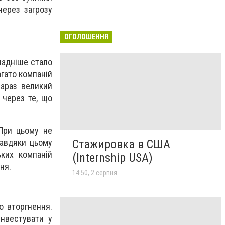
через загрозу
ОГОЛОШЕННЯ
ладніше стало
агато компаній
зараз великий
 через те, що
При цьому не
завдяки цьому
Стажировка в США
ьких компаній
(Internship USA)
ння.
14:50, 2 серпня
о вторгнення.
інвестувати у