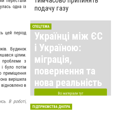
тимчасово припинять
они перестали
улась одна із
подачу газу
СПЕЦТЕМА
сь цей період
Українці між ЄС
і Україною:
ків. Будинок
лишався цілим.
міграція,
 проблеми з
 і було потім
повернення та
о приміщення
вона вирішила
нова реальність
е відновлено в
Всі матеріали тут
сь. В роботі,
ПІДПРИЄМСТВА ДНІПРА