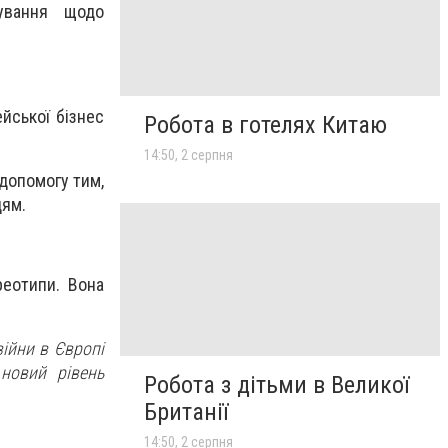
тування щодо
йської бізнес
Робота в готелях Китаю
14:50, 2 серпня
 допомогу тим,
цям.
реотипи. Вона
війни в Європі
новий рівень
Робота з дітьми в Великої
Британії
14:50, 2 серпня