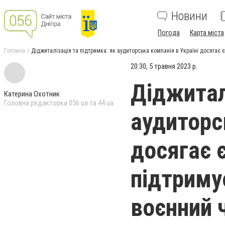
Новини
Погода
Карта міста
Головна
Діджиталізація та підтримка: як аудиторська компанія в Україні досягає 
20:30, 5 травня 2023 р.
Діджитал
Катерина Охотник
Головна редакторка 056.ua та 44.ua
аудиторс
досягає 
підтриму
воєнний 