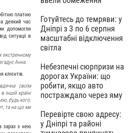
ввели обмеження
обітню платню
Готуйтесь до темряви: у
на деякий час
Дніпрі з 3 по 6 серпня
ми допомогли
від ситуації в
масштабні відключення
світла
в екстренному
згадує Анна.
Небезпечні сюрпризи на
я клієнтів.
дорогах України: що
робити, якщо авто
вдячна своїм
в іншій країні
постраждало через яму
ію, будь кого.
т, та на що ми
Перевірте свою адресу:
у Дніпрі та районі
а зараз з нею