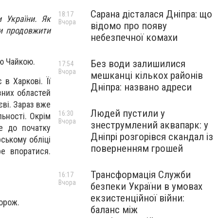
Сарана дісталася Дніпра: що
18:17
 України. Як
Вчора
відомо про появу
ки продовжити
небезпечної комахи
ою Чайкою.
Без води залишилися
17:54
Вчора
мешканці кількох районів
в Харкові. Її
Дніпра: названо адреси
зних областей
єві. Зараз вже
Людей пустили у
16:30
льності. Окрім
Вчора
знеструмлений аквапарк: у
е до початку
Дніпрі розгорівся скандал із
рському обліці
поверненням грошей
е впоратися.
Трансформація Служби
16:17
Вчора
безпеки України в умовах
екзистенційної війни:
дорож.
баланс між