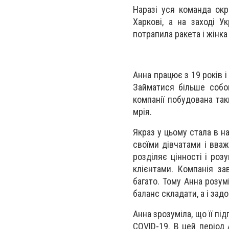
Наразі уся команда окр
Харкові, а на заході У
потрапила ракета і жінк
Анна працює з 19 років 
Займатися більше собо
компанії побудована та
мрія.
Якраз у цьому стала в н
своїми дівчатами і вваж
розділяє цінності і роз
клієнтами. Компанія за
багато. Тому Анна розум
баланс складати, а і зад
Анна зрозуміла, що її п
COVID-19. В цей період