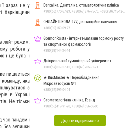
ії зараз не у
Dentalika. Денталіка, стоматологічна клініка
ті Харківщини
+380(56)770-67-23, +380(67)876-75-75, +380(50)745-12-45, +380(73)730-17-17
ОНЛАЙН ШКОЛА 977, дистанційне навчання
+380(99)150-09-77
GormonRosta - інтернет-магазин гормону росту
 в лайт режим.
та спортивної фармакології
Тому робота у
+380(93)144-34-44
 і це була її
Дніпровський гуманітарний університет
+380(67)637-57-15, +380(63)705-91-21
уже пишається
★ BusMaster ★ Переобладнання
 команду, яка
Мікроавтобусів №1
пілкуватися з
+380(67)599-04-04
рів в Україні
Стоматологічна клініка, Гранд
ів. Не тільки
+380(66)417-91-90, +380(68)656-66-06
д час пандемії
Додати підприємство
о без зупинки