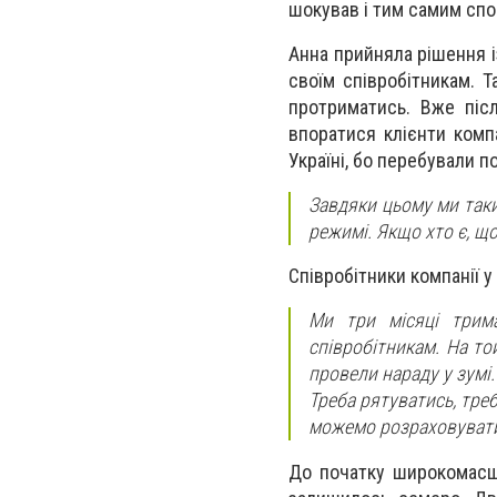
шокував і тим самим спо
Анна прийняла рішення 
своїм співробітникам. 
протриматись. Вже піс
впоратися клієнти компа
Україні, бо перебували п
Завдяки цьому ми так
режимі. Якщо хто є, що
Співробітники компанії 
Ми три місяці трима
співробітникам. На то
провели нараду у зумі
Треба рятуватись, треб
можемо розраховувати.
До початку широкомасшт