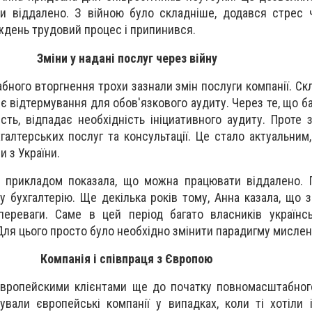
и віддалено. З війною було складніше, додався стрес 
ждень трудовий процес і припинився.
Зміни у надані послуг через війну
ного вторгнення трохи зазнали змін послуги компанії. Ск
діє відтермування для обов'язкового аудиту. Через те, що б
сть, відпадає необхідність ініциативного аудиту. Проте 
галтерських послуг та консультації. Це стало актуальним,
и з України.
 прикладом показала, що можна працювати віддалено. 
у бухгалтерію. Ще декілька років тому, Анна казала, що 
переваги. Саме в цей період багато власників українс
Для цього просто було необхідно змінити парадигму мисле
Компанія і співпраця з Європою
европейскими клієнтами ще до початку повномасштабног
вали європейські компанії у випадках, коли ті хотіли 