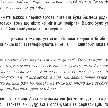
і почула вибухи. Тоді я зрозуміла, що мій літак з Києва б
овому стані, - згадує Анна.
ймати важко і першочергове питання була безпека роди
ється, тому що ніхто не міг в це повірити. Важко було у
ті. Війна з вибухами та артилерією.
е працювала, тому що усі співробітники сиділи в бомбо
ли лише щоб зателефонувати. Ні Анна, ні її співробітники н
ей момент ніхто не розумів, що буде далі. Хтось там десь з
ед тих, хто чекав. Через неможливість усього, що відбувалос
швидко закінчитись. Більше всього я боялась окупації. Я
находиться в 40 кілометрах від рф. Ми, звісно, більш за все
ть війська рф і ми просто не зможемо нічого вже зробити
де українським, - ділиться Анна.
ння в сховищі, Анна вийшла зателефонувати. До неї на з
р і запитав, чи буду вона сплачувати за сервер? Цим пи