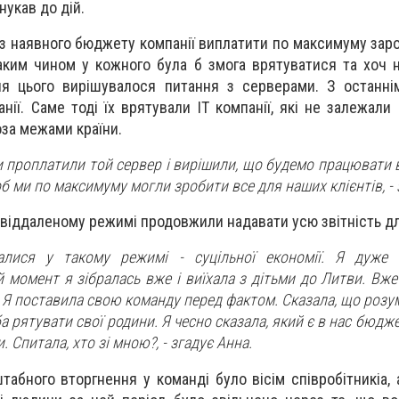
нукав до дій.
із наявного бюджету компанії виплатити по максимуму зар
Таким чином у кожного була б змога врятуватися та хоч 
ля цього вирішувалося питання з серверами. З останні
нії. Саме тоді їх врятували IT компанії, які не залежали 
оза межами країни.
и проплатили той сервер і вирішили, що будемо працювати 
б ми по максимуму могли зробити все для наших клієнтів, - 
у віддаленому режимі продовжили надавати усю звітність дл
лися у такому режимі - суцільної економії. Я дуже 
й момент я зібралась вже і виїхала з дітьми до Литви. Вже 
. Я поставила свою команду перед фактом. Сказала, що розум
а рятувати свої родини. Я чесно сказала, який є в нас бюдже
 Спитала, хто зі мною?, - згадує Анна.
абного вторгнення у команді було вісім співробітникіа, 