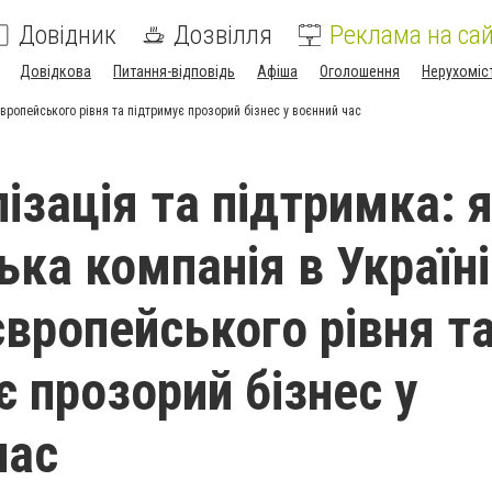
Довідник
Дозвілля
Реклама на сай
Довідкова
Питання-відповідь
Афіша
Оголошення
Нерухоміс
європейського рівня та підтримує прозорий бізнес у воєнний час
ізація та підтримка: 
ька компанія в Україні
європейського рівня т
є прозорий бізнес у
час