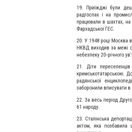
19. Приїжджі були деш
радгоспах і на промис
працювали в шахтах, на 
Фархадської ГЕС.
20. У 1948 році Москва 
НКВД виходив за межі с
небезпеку 20-річного ув'
21. Діти переселенці
кримськотатарською. До
радянської енциклопед
заборонили вписувати в 
22. За весь період Друг
61 народу.
23. Сталінська депорта
актом, яка позбавила 