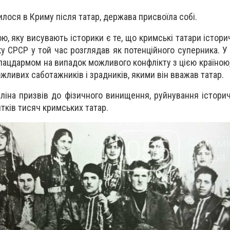
илося в Криму після татар, держава присвоїла собі.
ю, яку висувають історики є те, що кримські татари істори
ку СРСР у той час розглядав як потенційного суперника. У
лацдармом на випадок можливого конфлікту з цією країною, 
жливих саботажників і зрадників, якими він вважав татар.
ліна призвів до фізичного винищення, руйнування історичн
тків тисяч кримських татар.