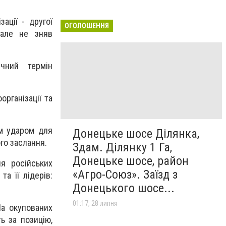
ації - другої
ОГОЛОШЕННЯ
 але не зняв
чний термін
організації та
им ударом для
Донецьке шосе Ділянка,
го заслання.
Здам. Ділянку 1 Га,
Донецьке шосе, район
ля російських
«Агро-Союз». Заїзд з
а її лідерів:
Донецького шосе...
01:17, 28 липня
На окупованих
ь за позицію,