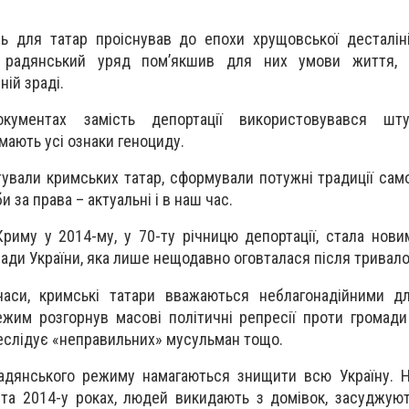
 для татар проіснував до епохи хрущовської десталініз
і радянський уряд пом’якшив для них умови життя,
ій зраді.
кументах замість депортації використовувався шту
 мають усі ознаки геноциду.
тували кримських татар, сформували потужні традиції само
 за права – актуальні і в наш час.
 Криму у 2014-му, у 70-ту річницю депортації, стала нов
ади України, яка лише нещодавно оговталася після тривало
 часи, кримські татари вважаються неблагонадійними д
ежим розгорнув масові політичні репресії проти громади т
еслідує «неправильних» мусульман тощо.
радянського режиму намагаються знищити всю Україну. 
у та 2014-у роках, людей викидають з домівок, засуджуют