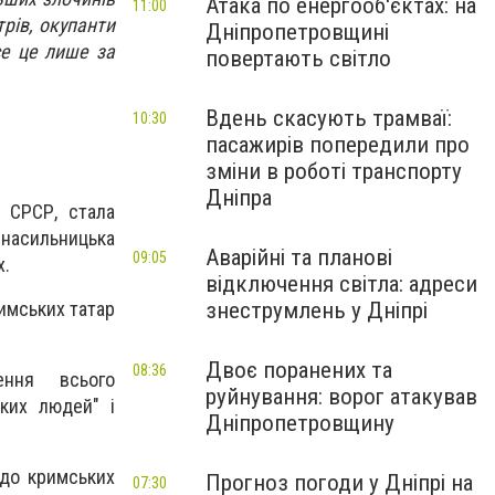
Атака по енергооб'єктах: на
11:00
трів, окупанти
Дніпропетровщині
се це лише за
повертають світло
Вдень скасують трамваї:
10:30
пасажирів попередили про
зміни в роботі транспорту
Дніпра
й СРСР, стала
м насильницька
Аварійні та планові
09:05
х.
відключення світла: адреси
римських татар
знеструмлень у Дніпрі
Двоє поранених та
08:36
ення всього
руйнування: ворог атакував
ких людей" і
Дніпропетровщину
 до кримських
Прогноз погоди у Дніпрі на
07:30