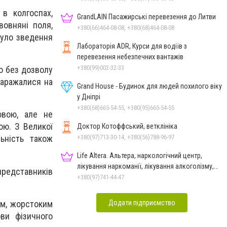
в колгоспах,
GrandLAIN Пасажирські перевезення до Литви
вовняні поля,
+380(66)464-08-08, +380(68)464-08-08
було зведення
Лабораторія ADR, Курси для водіїв з
перевезення небезпечних вантажів
+380(99)002-32-33
о без дозволу
наражалися на
Grand House - Будинок для людей похилого віку
у Дніпрі
+380(68)665-54-55, +380(95)665-54-55
овою, але не
ою. З Великої
Доктор Котоффський, ветклініка
+380(97)713-30-14, +380(56)788-96-97
ьність також
Life Altera. Альтера, наркологічний центр,
лікування наркоманії, лікування алкоголізму,
представників
зняття ломки
+380(97)741-44-47
Додати підприємство
им, жорстоким
ви фізичного