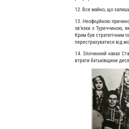
12. Все майно, що залиш
13. Неофіційною причино
зв’язки з Туреччиною, я
Крим був стратегічним п
перестрахуватися від мо
14. Злочинний наказ Ста
втрати батьківщини деся