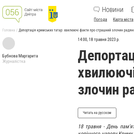
Новини
Погода
Карта міста
Головна
Депортація кримських татар: хвилюючі факти про страшний злочин радян
14:00, 18 травня 2023 р.
Депортац
Бубнова Маргарита
Журналістка
хвилюючі
злочин р
Читать на русском
18 травня - День пам'я
корінного народу Криму 