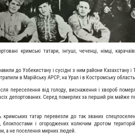
товані кримські татари, інгуші, чеченці, німці, карачаїв
равили до Узбекистану і сусідні з ним райони Казахстану і
рапили в Марійську АРСР, на Урал і в Костромську область 
ісля переселення від голоду, виснаження і хвороб померл
 всіх депортованих. Серед померлих за перший рік майже п
ь кримських татар перевезли до так званих спецпоселе
, блокпостами і огороджених колючим дротом територій
ри, а не поселення мирних людей.