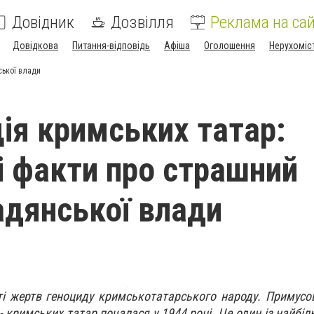
Довідник
Дозвілля
Реклама на сай
Довідкова
Питання-відповідь
Афіша
Оголошення
Нерухоміс
ської влади
ія кримських татар:
 факти про страшний
адянської влади
ті жертв геноциду кримськотатарського народу. Примусо
- кримських татар почалася у 1944 році. Це один із найбі