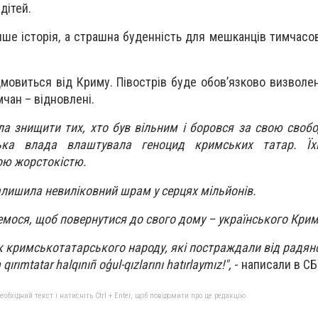
дітей.
лише історія, а страшна буденність для мешканців тимчасо
ідмовиться від Криму. Півострів буде обов’язково визволе
мчан – відновлені.
ула знищити тих, хто був вільним і боровся за свою свобо
ька влада влаштувала геноцид кримських татар. Їх
ою жорстокістю.
алишила невиліковний шрам у серцях мільйонів.
емося, щоб повернутися до свого дому – українського Крим
к кримськотатарського народу, які постраждали від радянс
ırımtatar halqınıñ oģul-qızlarını hatırlaymız!",
- написали в СБ
бхідний текст і натисніть Ctrl + Enter, щоб повідомити про це редакцію