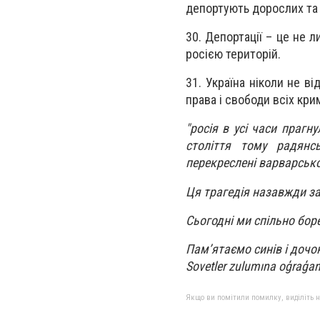
депортують дорослих та 
30. Депортації – це не 
росією територій.
31. Україна ніколи не в
права і свободи всіх кри
"росія в усі часи прагн
століття тому радянс
перекреслені варварськ
Ця трагедія назавжди з
Сьогодні ми спільно бор
Пам’ятаємо синів і дочо
Sovetler zulumına oģraģan q
Якщо ви помітили помилку, виділіть нео