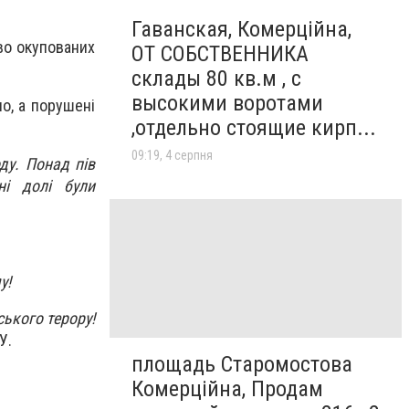
Гаванская, Комерційна,
во окупованих
ОТ СОБСТВЕННИКА
склады 80 кв.м , c
высокими воротами
но, а порушені
,отдельно стоящие кирп...
09:19, 4 серпня
ду. Понад пів
ні долі були
у!
ького терору!
У.
площадь Старомостова
Комерційна, Продам