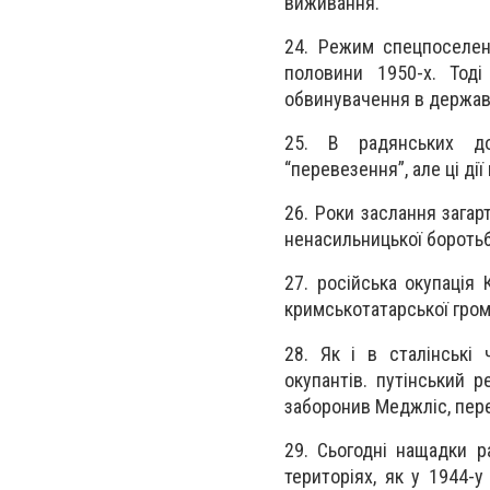
виживання.
24. Режим спецпоселень
половини 1950-х. Тод
обвинувачення в державн
25. В радянських до
“перевезення”, але ці дії
26. Роки заслання загар
ненасильницької боротьби
27. російська окупація
кримськотатарської гром
28. Як і в сталінські
окупантів. путінський р
заборонив Меджліс, пер
29. Сьогодні нащадки 
територіях, як у 1944-