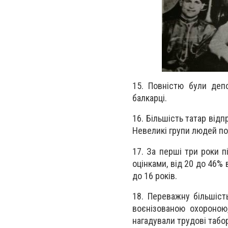
15. Повністю були депор
балкарці.
16. Більшість татар відп
Невеликі групи людей пот
17. За перші три роки п
оцінками, від 20 до 46%
до 16 років.
18. Переважну більшіст
воєнізованою охороною
нагадували трудові табо