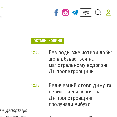
ті
Рус
ть
ОСТАННІ НОВИНИ
Без води вже чотири доби:
12:30
що відбувається на
магістральному водогоні
Дніпропетровщини
Величезний стовп диму та
12:13
невизначена зброя: на
Дніпропетровщині
пролунали вибухи
ва депортація
льших злочинів