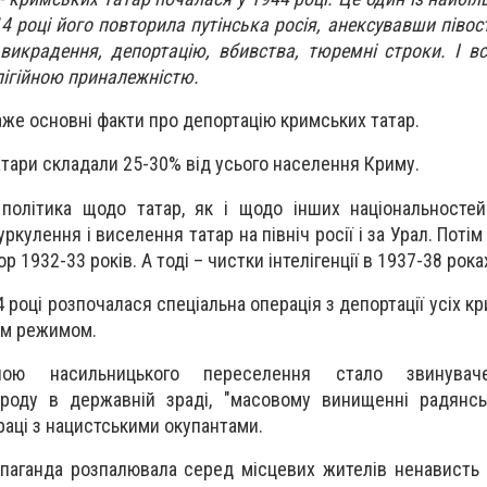
4 році його повторила путінська росія, анексувавши півос
 викрадення, депортацію, вбивства, тюремні строки. І в
лігійною приналежністю.
аже основні факти про депортацію кримських татар.
татари складали 25-30% від усього населення Криму.
 політика щодо татар, як і щодо інших національносте
кулення і виселення татар на північ росії і за Урал. Поті
р 1932-33 років. А тоді – чистки інтелігенції в 1937-38 рока
4 році розпочалася спеціальна операція з депортації усіх к
им режимом.
ною насильницького переселення стало звинувач
ароду в державній зраді, "масовому винищенні радянсь
раці з нацистськими окупантами.
опаганда розпалювала серед місцевих жителів ненависть