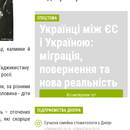
СПЕЦТЕМА
Українці між ЄС
і Україною:
ці, калмики й
міграція,
повернення та
 Таджикистану.
росії.
нова реальність
и, за різними
оловина - діти
Всі матеріали тут
ПІДПРИЄМСТВА ДНІПРА
нь – оточених
, які скоріше
Сучасна сімейна стоматологія у Дніпрі
+380(66)933-53-53, +380(97)433-53-53