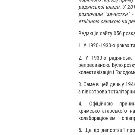
радянської влади. У 201
розпочали "зачистки" -
етнічною ознакою чи ре
Редакція сайту 056 розк
1. У 1920-1930-х роках 
2. У 1930-х радянська
репресивною. Було розкур
колективізація і Голодомо
3. Саме в цей день у 194
з півострова тоталітарн
4. Офіційною причи
кримськотатарського н
колабораціонізмі – співп
5. Ще до депортації пр