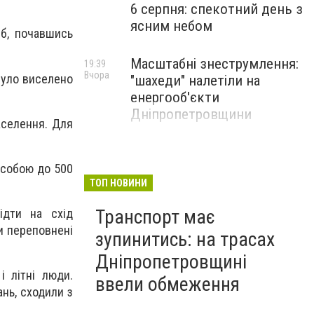
6 серпня: спекотний день з
ясним небом
іб, почавшись
Масштабні знеструмлення:
19:39
Вчора
 було виселено
"шахеди" налетіли на
енергооб'єкти
Дніпропетровщини
аселення. Для
з собою до 500
ТОП НОВИНИ
Транспорт має
ідти на схід
и переповнені
зупинитись: на трасах
Дніпропетровщині
і літні люди.
ввели обмеження
нь, сходили з