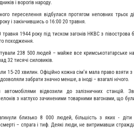
дників і ворогів народу.
ного переселення відбулася протягом неповних трьох д
року і закінчившись о 16:00 20 травня.
20 травня 1944 року під тиском загонів НКВС з півострова
го походження.
ртували 238 500 людей – майже все кримськотатарське н
ад 32 тисячі силовиків.
вали 15-20 хвилин. Офіційно кожна сім'я мала право взяти 
 дозволяли забрати значно менше, а іноді – взагалі нічого.
 автомобілями відвозили до залізничних станцій. Зв
елонів з наглухо зачиненими товарними вагонами, що бул
агинули близько 8 000 людей, більшість з яких - діти 
мерті – спрага і тиф. Деякі люди, не витримавши стражда