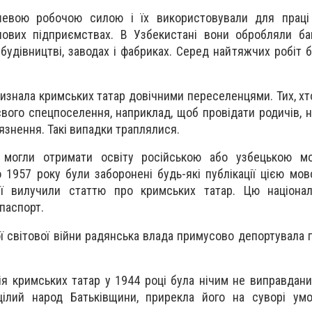
евою робочою силою і їх використовували для праці 
лових підприємствах. В Узбекистані вони обробляли ба
будівництві, заводах і фабриках. Серед найтяжчих робіт 
визнала кримських татар довічними переселенцями. Тих, хт
вого спецпоселення, наприклад, щоб провідати родичів, 
язнення. Такі випадки траплялися.
в могли отримати освіту російською або узбецькою м
 1957 року були заборонені будь-які публікації цією мов
ії вилучили статтю про кримських татар. Цю націонал
паспорт.
ої світової війни радянська влада примусово депортувала 
ція кримських татар у 1944 році була нічим не виправдан
цілий народ Батьківщини, прирекла його на суворі умо