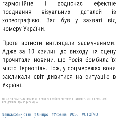
гармонійне і водночас ефектне
поєднання візуальних деталей із
хореографією. Зал був у захваті від
номеру України.
Проте артисти виглядали засмученими.
Адже за 10 хвилин до виходу на сцену
прочитали новини, що Росія бомбила їх
місто Тернопіль. Тож, у соцмережах вони
закликали світ дивитися на ситуацію в
Україні.
Якщо ви помітили помилку, виділіть необхідний текст і натисніть Ctrl + Enter, щоб
повідомити про це редакцію
#військовий стан
#Дніпро
#Україна
#056
#СТОЇМО