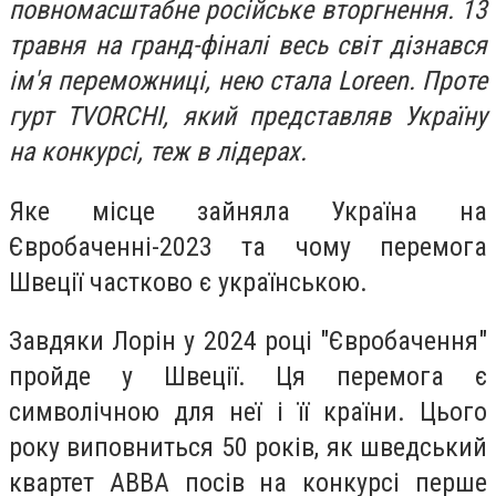
повномасштабне російське вторгнення. 13
травня на гранд-фіналі весь світ дізнався
ім'я переможниці, нею стала Loreen. Проте
гурт TVORCHI, який представляв Україну
на конкурсі, теж в лідерах.
Яке місце зайняла Україна на
Євробаченні-2023 та чому перемога
Швеції частково є українською.
Завдяки Лорін у 2024 році "Євробачення"
пройде у Швеції. Ця перемога є
символічною для неї і її країни. Цього
року виповниться 50 років, як шведський
квартет ABBA посів на конкурсі перше