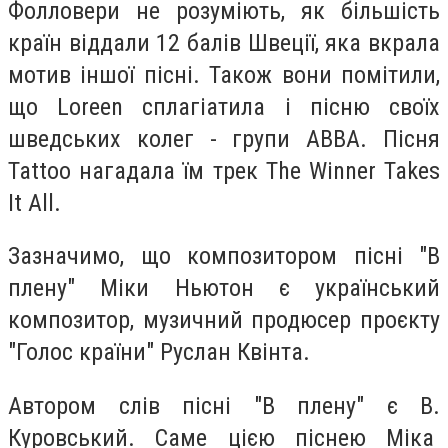
Фолловери не розуміють, як більшість
країн віддали 12 балів Швеції, яка вкрала
мотив іншої пісні. Також вони помітили,
що Loreen сплагіатила і пісню своїх
шведських колег - групи ABBA. Пісня
Tattoo нагадала їм трек The Winner Takes
It All.
Зазначимо, що композитором пісні "В
плену" Міки Ньютон є український
композитор, музичний продюсер проєкту
"Голос країни" Руслан Квінта.
Автором слів пісні "В плену" є В.
Куровський. Саме цією піснею Міка