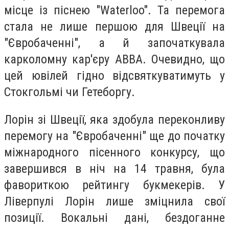
місце із піснею "Waterloo". Та перемога
стала не лише першою для Швеції на
"Євробаченні", а й започаткувала
карколомну кар'єру ABBA. Очевидно, що
цей ювілей гідно відсвяткуватимуть у
Стокгольмі чи Гетеборгу.
Лорін зі Швеції, яка здобула переконливу
перемогу на "Євробаченні" ще до початку
міжнародного пісенного конкурсу, що
завершився в ніч на 14 травня, була
фавориткою рейтингу букмекерів. У
Ліверпулі Лорін лише зміцнила свої
позиції. Вокальні дані, бездоганне