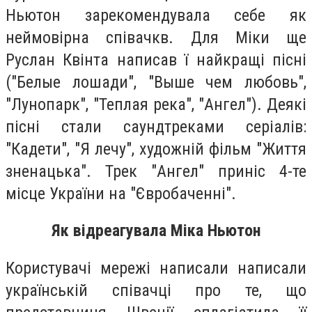
Ньютон зарекомендувала себе як
неймовірна співачкв. Для Міки ще
Руслан Квінта написав ї найкращі пісні
("Белые лошади", "Выше чем любовь",
"Лунопарк", "Теплая река", "Ангел"). Деякі
пісні стали саундтреками серіалів:
"Кадети", "Я лечу", художній фільм "Життя
зненацька". Трек "Ангел" приніс 4-те
місце України на "Євробаченні".
Як відреагувала Міка Ньютон
Користувачі мережі написали написали
українській співачці про те, що