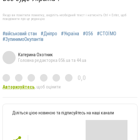
Якщо ви помітили помилку, виділіть необхідний текст і натисніть Ctrl + Enter, щоб
повідомити про це редакцію
#військовий стан
#Дніпро
#Україна
#056
#СТОЇМО
#ЗупинимоОкупантів
Катерина Охотник
Головна редакторка 056.ua та 44.ua
0,0
Авторизуйтесь
, щоб оцінити
Діліться цією новиною та підписуйтесь на наші канали