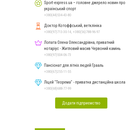
Sport-express.ua – головне джерело новин про
український спорт
+380(44)534-43-80
Доктор Котоффський, ветклініка
+380(97)713-30-14, +380(56)788-96-97
Лопата Олена Олександрівна, приватний
нотаріус - Житловий масив Червоний камінь
+380(97)504-06-73
Пансіонат для літніх людей Грааль
+380(67)255-11-55
Ліцей "Теорема" - приватна дистанційна школа
+380(68)688-77-99
Додати підприємство