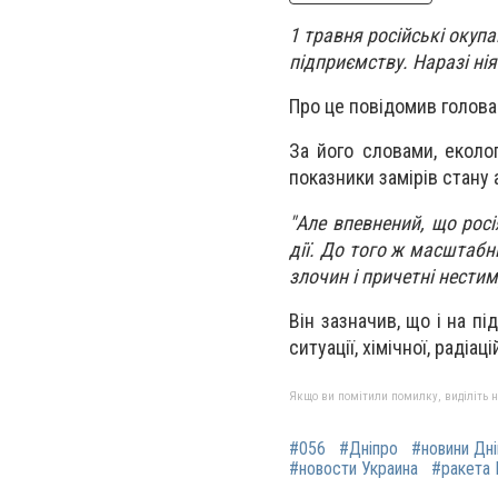
1 травня російські окуп
підприємству. Наразі нія
Про це повідомив голова 
За його словами, еколог
показники замірів стану
"Але впевнений, що росі
дії. До того ж масштаб
злочин і причетні нестим
Він зазначив, що і на пі
ситуації, хімічної, радіаці
Якщо ви помітили помилку, виділіть нео
#056
#Дніпро
#новини Дн
#новости Украина
#ракета 