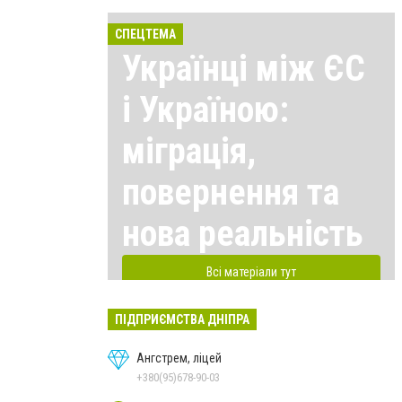
СПЕЦТЕМА
Українці між ЄС
і Україною:
міграція,
повернення та
нова реальність
Всі матеріали тут
ПІДПРИЄМСТВА ДНІПРА
Ангстрем, ліцей
+380(95)678-90-03