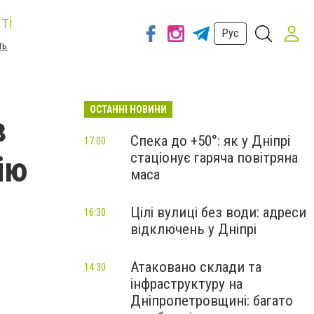
ті
Рус
ть
ОСТАННІ НОВИНИ
в
Спека до +50°: як у Дніпрі
17:00
стаціонує гаряча повітряна
ію
маса
Цілі вулиці без води: адреси
16:30
відключень у Дніпрі
Атаковано склади та
14:30
інфраструктуру на
Дніпропетровщині: багато