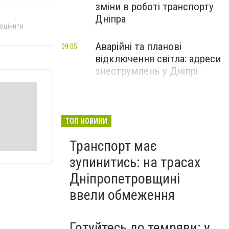
зміни в роботі транспорту
Дніпра
 оцінити
Аварійні та планові
09:05
відключення світла: адреси
знеструмлень у Дніпрі
ТОП НОВИНИ
Транспорт має
зупинитись: на трасах
Дніпропетровщині
ввели обмеження
Готуйтесь до темряви: у