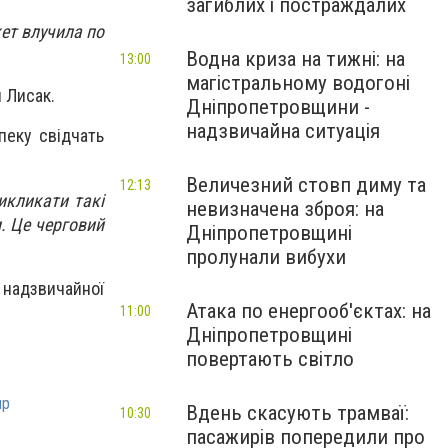
загиблих і постраждалих
ет влучила по
Водна криза на тижні: на
13:00
магістральному водогоні
й Лисак.
Дніпропетровщини -
надзвичайна ситуація
зпеку свідчать
Величезний стовп диму та
12:13
икликати такі
невизначена зброя: на
. Це черговий
Дніпропетровщині
пролунали вибухи
к надзвичайної
Атака по енергооб'єктах: на
11:00
Дніпропетровщині
повертають світло
пр
Вдень скасують трамваї:
10:30
пасажирів попередили про