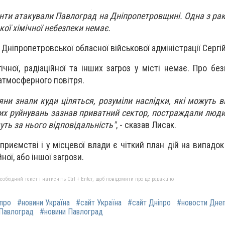
анти атакували Павлоград на Дніпропетровщині. Одна з рак
кої хімічної небезпеки немає.
Дніпропетровської обласної військової адміністрації Сергі
ічної, радіаційної та інших загроз у місті немає. Про бе
 атмосферного повітря.
яни знали куди ціляться, розуміли наслідки, які можуть в
них руйнувань зазнав приватний сектор, постраждали люди
уть за нього відповідальність"
, - сказав Лисак.
дприємстві і у місцевої влади є чіткий план дій на випадо
йної, або іншої загрози.
бхідний текст і натисніть Ctrl + Enter, щоб повідомити про це редакцію
іпро
#новини Україна
#сайт Україна
#сайт Дніпро
#новости Дне
Павлоград
#новини Павлоград