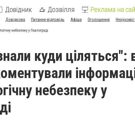
Довідник
Дозвілля
Реклама на сай
Довідкова
Питання-відповідь
Афіша
Оголошення
Нерухоміс
логічну небезпеку у Павлограді
знали куди ціляться": 
оментували інформац
гічну небезпеку у
ді