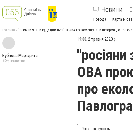
Новини
Погода
Карта міста
Головна
"росіяни знали куди ціляться": в ОВА прокоментували інформацію про еко
19:00, 2 травня 2023 р.
"росіяни 
Бубнова Маргарита
Журналістка
ОВА прок
про еколо
Павлогра
Читать на русском