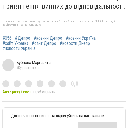
притягнення винних до відповідальності.
Якщо ви помітили помилку, виділіть необхідний текст і натисніть Ctrl + Enter, щоб
повідомити про це редакцію
#056
#Дніпро
#новини Дніпро
#новини Україна
#сайт Україна
#сайт Дніпро
#новости Днепр
#новости Украина
Бубнова Маргарита
Журналістка
0,0
Авторизуйтесь
, щоб оцінити
Діліться цією новиною та підписуйтесь на наші канали