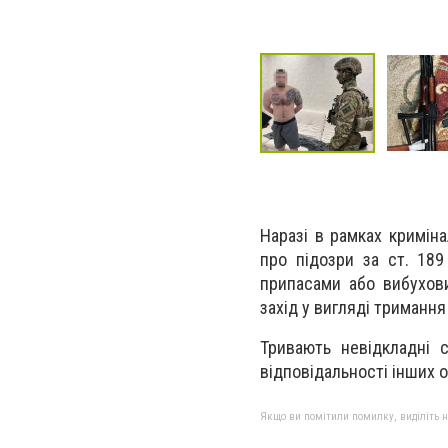
Наразі в рамках кримін
про підозри за ст. 189
припасами або вибухови
захід у вигляді тримання
Тривають невідкладні с
відповідальності інших о
Якщо ви помітили помилку, виділіть нео