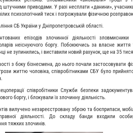
д штучними приводами. У разі несплати «данини», учасник
ілих психологічний тиск і погрожували фізичною розправо
ління СБ України у Дніпропетровській області.
тованих епізодів злочинної діяльності зловмисники 
ларів неіснуючого боргу. Побоюючись за власне життя т
ці не зупинились, і виставили новий рахунок, ще на 35 тися
ості з боку бізнесмена, до нього почали застосовувати фі
агрози життю чоловіка, співробітниками СБУ було прийнят
.
пецоперації співробітники Служби безпеки задокументу
вого боргу, і блокували їх злочинну діяльність.
антів вилучено незареєстровану зброю та боєприпаси, мобі
правної діяльності. До складу банди входили особи
ня тяжких злочинів.