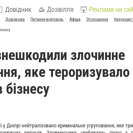
Довідник
Дозвілля
Реклама на сай
Довідкова
Питання-відповідь
Афіша
Оголошення
Нерухоміс
бізнесу
 знешкодили злочинне
ння, яке тероризувало
 бізнесу
ї у Дніпрі нейтралізовано кримінальне угруповання, яке тр
суміжних регіонів. Зловмисники «вибивали» гроші з п