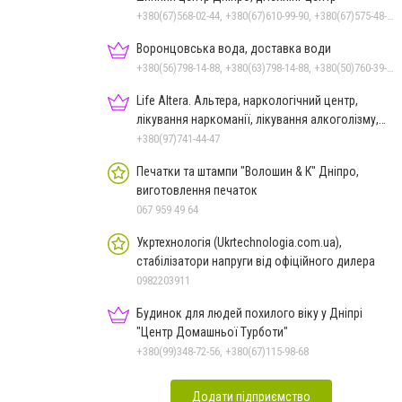
+380(67)568-02-44, +380(67)610-99-90, +380(67)575-48-22
Воронцовська вода, доставка води
+380(56)798-14-88, +380(63)798-14-88, +380(50)760-39-90, +380(98)555-69-44
Life Altera. Альтера, наркологічний центр,
лікування наркоманії, лікування алкоголізму,
зняття ломки
+380(97)741-44-47
Печатки та штампи "Волошин & К" Дніпро,
виготовлення печаток
067 959 49 64
Укртехнологія (Ukrtechnologia.com.ua),
стабілізатори напруги від офіційного дилера
0982203911
Будинок для людей похилого віку у Дніпрі
"Центр Домашньої Турботи"
+380(99)348-72-56, +380(67)115-98-68
Додати підприємство