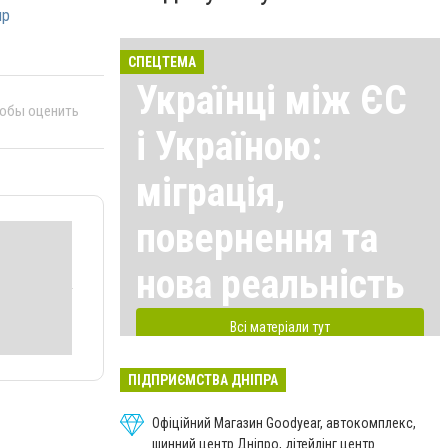
пр
СПЕЦТЕМА
Українці між ЄС
тобы оценить
і Україною:
міграція,
повернення та
нова реальність
Всі матеріали тут
ПІДПРИЄМСТВА ДНІПРА
Офіційний Магазин Goodyear, автокомплекс,
шинний центр Дніпро, дітейлінг центр