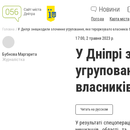
Новини
Погода
Карта міста
Головна
У Дніпрі знешкодили злочинне угруповання, яке тероризувало власників 
17:00, 2 травня 2023 р.
У Дніпрі
Бубнова Маргарита
Журналістка
угрупова
власників
Читать на русском
У результаті спецопераці
мешканців області та 