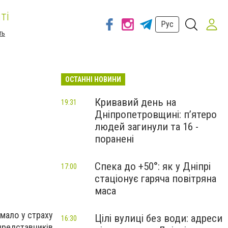
ті
Рус
ть
ОСТАННІ НОВИНИ
Кривавий день на
19:31
Дніпропетровщині: п’ятеро
людей загинули та 16 -
поранені
Спека до +50°: як у Дніпрі
17:00
стаціонує гаряча повітряна
маса
имало у страху
Цілі вулиці без води: адреси
16:30
редставників