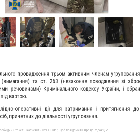
ального провадження трьом активним членам угрупованн
 (вимагання) та ст. 263 (незаконне поводження зі збр
ми речовинами) Кримінального кодексу України, і обра
 під вартою.
лідчо-оперативні дії для затримання і притягнення до
сіб, причетних до діяльності угруповання.
бхідний текст і натисніть Ctrl + Enter, щоб повідомити про це редакцію