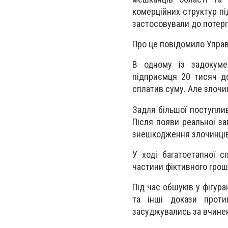
комерційних структур пі
застосовували до потерп
Про це повідомило Управ
В одному із задокумен
підприємця 20 тисяч до
сплатив суму. Але злочин
Задля більшої поступлив
Після появи реальної з
знешкодження злочинців
У ході багатоетапної с
частини фіктивного грошо
Під час обшуків у фігур
та інші докази проти
засуджувались за вчинен