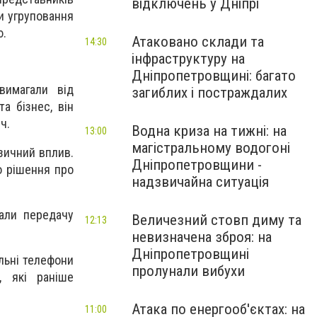
відключень у Дніпрі
и угруповання
ю.
Атаковано склади та
14:30
інфраструктуру на
Дніпропетровщині: багато
вимагали від
загиблих і постраждалих
а бізнес, він
ч.
Водна криза на тижні: на
13:00
магістральному водогоні
зичний вплив.
Дніпропетровщини -
о рішення про
надзвичайна ситуація
вали передачу
Величезний стовп диму та
12:13
невизначена зброя: на
Дніпропетровщині
льні телефони
пролунали вибухи
, які раніше
Атака по енергооб'єктах: на
11:00