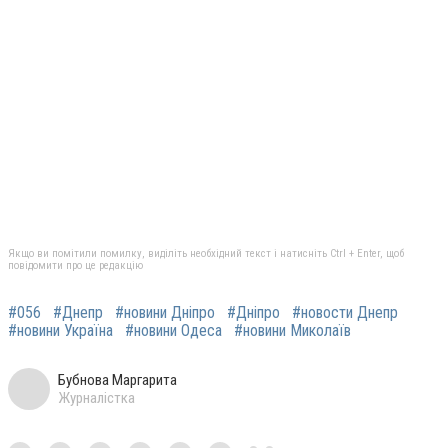
Якщо ви помітили помилку, виділіть необхідний текст і натисніть Ctrl + Enter, щоб
повідомити про це редакцію
#056
#Днепр
#новини Дніпро
#Дніпро
#новости Днепр
#новини Україна
#новини Одеса
#новини Миколаїв
Бубнова Маргарита
Журналістка