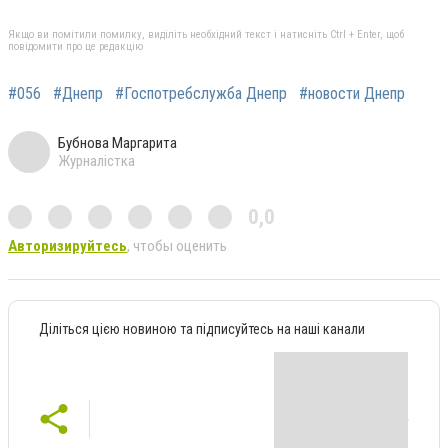
Якщо ви помітили помилку, виділіть необхідний текст і натисніть Ctrl + Enter, щоб
повідомити про це редакцію
#056
#Днепр
#Госпотребслужба Днепр
#новости Днепр
Бубнова Маргарита
Журналістка
0,0
Авторизируйтесь
, чтобы оценить
Діліться цією новиною та підписуйтесь на наші канали