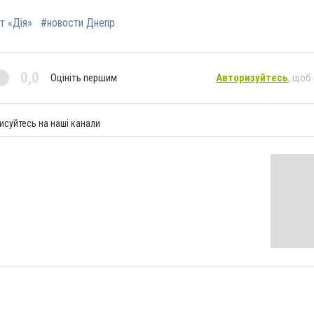
т «Дія»
#новости Днепр
0,0
Оцініть першим
Авторизуйтесь
, щоб
исуйтесь на наші канали