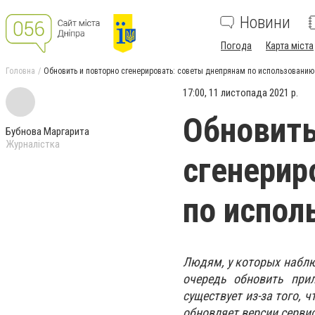
Новини
Погода
Карта міста
Головна
Обновить и повторно сгенерировать: советы днепрянам по использованию 
17:00, 11 листопада 2021 р.
Обновить
Бубнова Маргарита
Журналістка
сгенерир
по испол
Людям, у которых наблю
очередь обновить прил
существует из-за того,
обновляет версии сервис