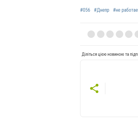
#056
#Днепр
#не работае
Діліться цією новиною та підп