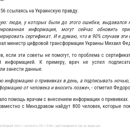
056 ссылаясь на Украинскую правду.
рую: люди, у которых были до этого ошибки, выдавался
лированная информация, могут сейчас обновить при
нерировать сертификат. И я думаю, что в 90% случаев эти
азал министр цифровой трансформации Украины Михаил Фе
в, если эти советы не помогут, то проблема с сертифика
й информацией. К примеру, врач не успел подписат
ли занести данные.
ю информацию о прививках в день, а подписывать ночью,
ормацию от человека и вносить позже»
, - отметил Федоро
ло помощь врачам с внесением информации о прививках. 
овместно с Минздравом найдут 800 человек, которые по
бхідний текст і натисніть Ctrl + Enter, щоб повідомити про це редакцію