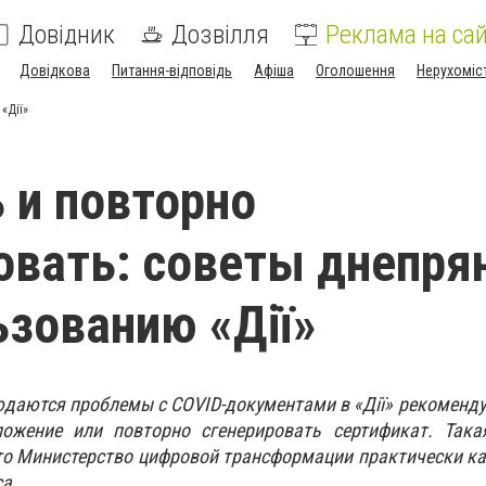
Довідник
Дозвілля
Реклама на сай
Довідкова
Питання-відповідь
Афіша
Оголошення
Нерухоміс
«Дії»
 и повторно
овать: советы днепря
ьзованию «Дії»
даются проблемы с COVID-документами в «Дії» рекоменду
ожение или повторно сгенерировать сертификат. Така
 что Министерство цифровой трансформации практически 
а.