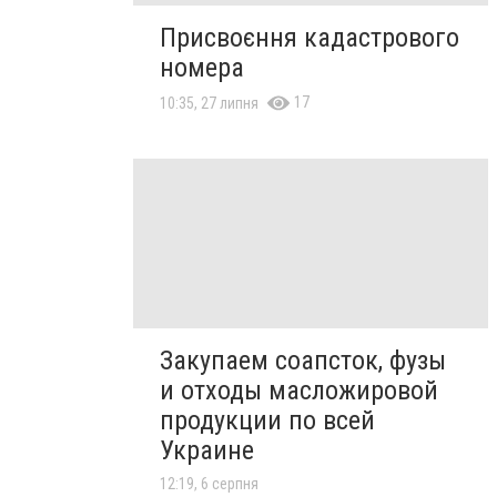
Присвоєння кадастрового
номера
17
10:35, 27 липня
Закупаем соапсток, фузы
и отходы масложировой
продукции по всей
Украине
12:19, 6 серпня