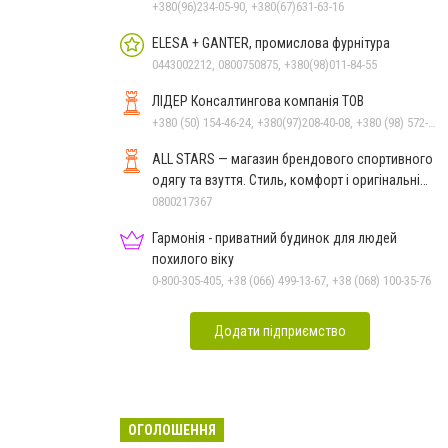
+380(96)234-05-90, +380(67)631-63-16
ELESA + GANTER, промислова фурнітура
0443002212, 0800750875, +380(98)011-84-55
ЛІДЕР Консалтингова компанія ТОВ
+380 (50) 154-46-24, +380(97)208-40-08, +380 (98) 572-24-00, +380 (56) 373-40-02
ALL STARS — магазин брендового спортивного
одягу та взуття. Стиль, комфорт і оригінальні
моделі
0800217367
Гармонія - приватний будинок для людей
похилого віку
0-800-305-405, +38 (066) 499-13-67, +38 (068) 100-35-76
Додати підприємство
ОГОЛОШЕННЯ