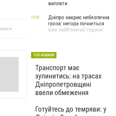
виплати
Дніпро накриє небезпечна
13:10
гроза: негода почнеться
 оцінити
вже найближчої години
ТОП НОВИНИ
Транспорт має
зупинитись: на трасах
Дніпропетровщині
ввели обмеження
Готуйтесь до темряви: у