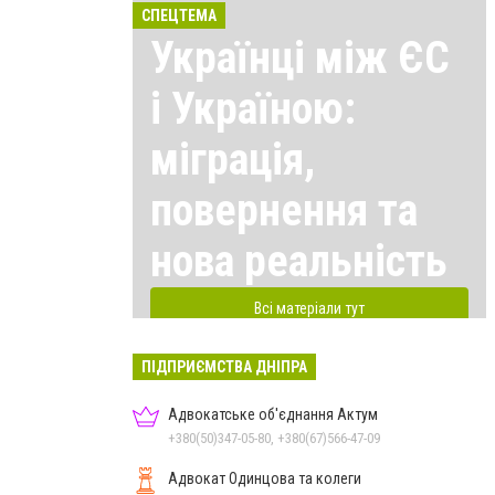
СПЕЦТЕМА
Українці між ЄС
і Україною:
міграція,
повернення та
нова реальність
Всі матеріали тут
ПІДПРИЄМСТВА ДНІПРА
Адвокатське об'єднання Актум
+380(50)347-05-80, +380(67)566-47-09
Адвокат Одинцова та колеги