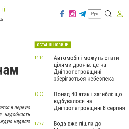
ті
Рус
ть
ОСТАННІ НОВИНИ
Автомобілі можуть стати
19:10
цілями дронів: де на
нам
Дніпропетровщині
зберігається небезпека
Понад 40 атак і загиблі: що
18:33
відбувалося на
ется в первую
Дніпропетровщині 8 серпня
я надобность
каждую неделю
Вода вже пішла до
17:37