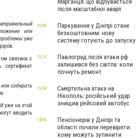
Марганця: що відбувається
після масштабної аварії
 неправильный
Паркування у Дніпрі стане
16:00
ложение или
безкоштовним: нову
 проблемы уже
систему готують до запуску
доров.
Павлоград після атаки рф
15:15
том связана с
залишився без світла: коли
ь сертификат
почнуть ремонт
 или собирать
Смертельна атака на
15:04
в.
Нікополь: російський удар
знищив рейсовий автобус
И уже на этой
могут вводить
Пенсіонерів у Дніпрі та
14:55
області почали перевіряти:
кому можуть зупинити