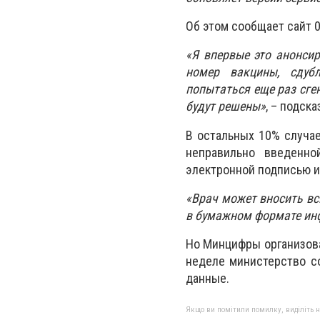
Об этом сообщает сайт 
«Я впервые это анонси
номер вакцины, сдуб
попытаться еще раз сге
будут решены»
, – подск
В остальных 10% случае
неправильно введенно
электронной подписью и
«Врач может вносить вс
в бумажном формате инф
Но Минцифры организова
неделе министерство с
данные.
Якщо ви помітили помилку, виділіть нео