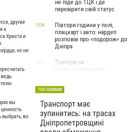
не піде до ТЦК і де
перевірити свій статус
тся, другие
Півтори години у полі,
13:30
я к
плацкарт і авто: нардеп
са Христа и
розповів про «подорож» до
.
Дніпра
ердце, но не
Трагедія на
13:11
Дніпропетровщині:
ересчитать
дворічний хлопчик потонув
 ведь
у басейні приватного
ителю
будинку
ТОП НОВИНИ
Транспорт має
фраз вы
 ценность
зупинитись: на трасах
 выбрать, во
Дніпропетровщині