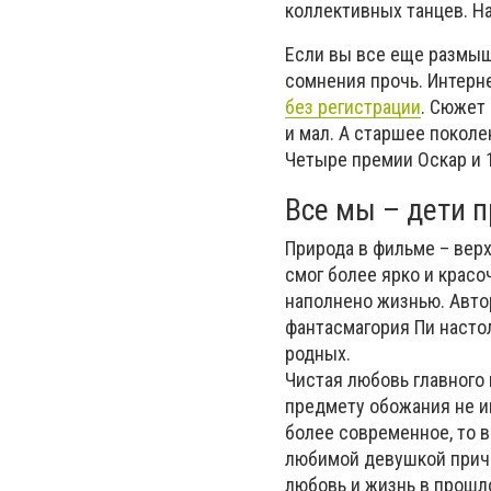
коллективных танцев. Н
Если вы все еще размыш
сомнения прочь. Интерн
без регистрации
. Сюжет
и мал. А старшее покол
Четыре премии Оскар и 
Все мы – дети 
Природа в фильме – верх
смог более ярко и крас
наполнено жизнью. Авто
фантасмагория Пи настол
родных.
Чистая любовь главного
предмету обожания не им
более современное, то в
любимой девушкой причин
любовь и жизнь в прошл