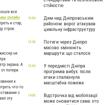
стійкістю
осьте все
ьмы онлайн
Дим над Дніпровським
16:04
реть и стар,
районом: ворог атакував
у строк.
цивільну інфраструктуру
Потяги через Дніпро
15:30
масово змінюють
маршрути: що сталося
ежиссер не
тра
тр экрана. А
У передмісті Дніпра
15:04
 от потери
прогримів вибух: після
атаки спалахнула
новения к
масштабна пожежа
отреть что-то
сставание с
Відстрочка від мобілізації
14:00
вил эту
може оновитися сама: хто