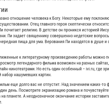
гии
азано отношение человека к Богу. Некоторые ему поклоняю
существовании. Отец главного героя скептически относитс
Пи почитает религию. В детстве он проникся историей Иису
изни. Пи задает священнику совершенно недетские вопросы
ередная пища для ума. Верования Пи находятся в душе и с
ближенные к литературному произведению работы можно п
Просмотр легендарного фильма возможен на разных сайтах,
айн-кинотеатрами. Но есть один особенный – ivi.ru, где зр
 набор нашумевших картин.
ильм еще долго вас не отпустит. Над значением каких-то 
один день. Посмотрите экранизацию романа и почувствуйте
на планете. А неоднозначное окончание истории заставить
е.