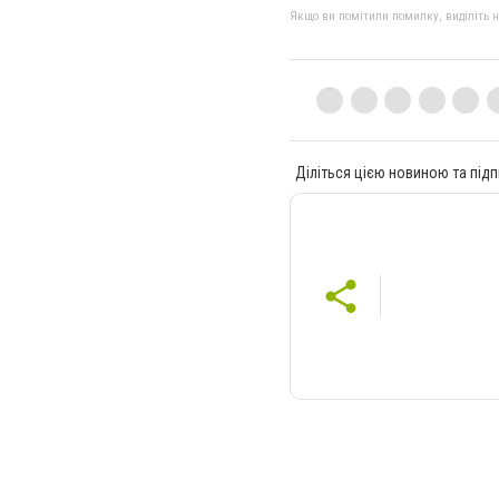
Якщо ви помітили помилку, виділіть нео
Діліться цією новиною та підп