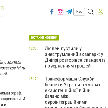
ті
Рус
ть
ОСТАННІ НОВИНИ
Людей пустили у
16:30
знеструмлений аквапарк: у
Дніпрі розгорівся скандал із
и», зритель
поверненням грошей
театре ivi.ru
ний.
Трансформація Служби
16:17
безпеки України в умовах
екзистенційної війни:
нематограф.
баланс між
очарования. И
євроінтеграційними
ти и
стандартами та безпековою