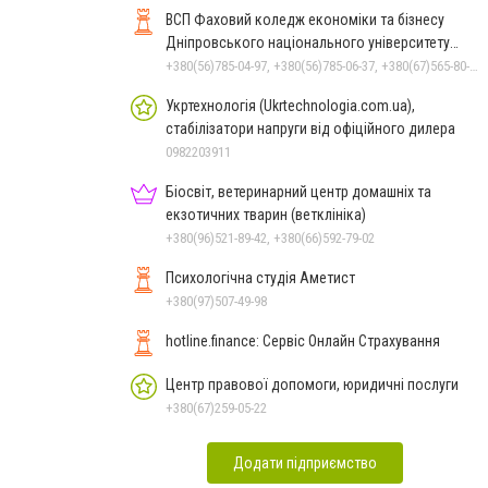
ВСП Фаховий коледж економіки та бізнесу
Дніпровського національного університету
імені Олеся Гончара
+380(56)785-04-97, +380(56)785-06-37, +380(67)565-80-17
Укртехнологія (Ukrtechnologia.com.ua),
стабілізатори напруги від офіційного дилера
0982203911
Біосвіт, ветеринарний центр домашніх та
екзотичних тварин (ветклініка)
+380(96)521-89-42, +380(66)592-79-02
Психологічна студія Аметист
+380(97)507-49-98
hotline.finance: Сервіс Онлайн Страхування
Центр правової допомоги, юридичні послуги
+380(67)259-05-22
Додати підприємство