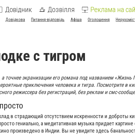
Довідник
Дозвілля
Реклама на сай
Довідкова
Питання-відповідь
Афіша
Оголошення
Нерухоміс
лодке с тигром
 а точнее экранизации его романа под названием «Жизнь П
ероятные приключения человека и тигра. Посмотрите в кино
ного режиссера без регистраций, без реклам и смс-сообще
 просто
клад в страдающий отсутствием искренности и доброты ки
росто гениально, а медитативная музыка придает картине 
о кино произведено в Индии. Вы не увидите здесь банальнос