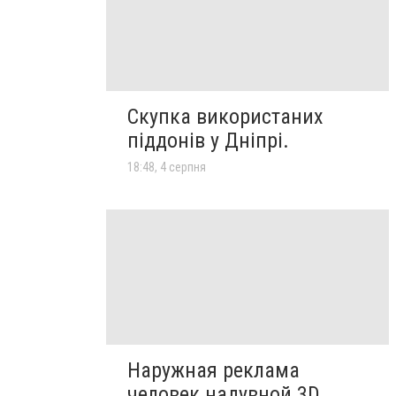
Скупка використаних
піддонів у Дніпрі.
18:48, 4 серпня
Наружная реклама
человек надувной 3D