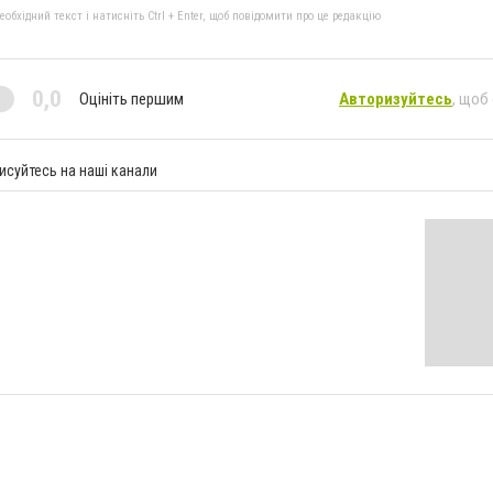
бхідний текст і натисніть Ctrl + Enter, щоб повідомити про це редакцію
0,0
Оцініть першим
Авторизуйтесь
, щоб
исуйтесь на наші канали