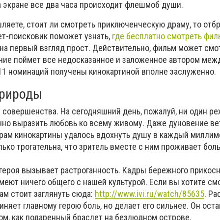
а экране все два часа происходит флешмоб души.
ляете, стоит ли смотреть приключенческую драму, то отбр
ет-поисковик поможет узнать,
где бесплатно смотреть фил
 на первый взгляд прост. Действительно, фильм может смот
ение поймет все недосказанное и заложенное автором межд
11 номинаций получены кинокартиной вполне заслуженно.
природы
 совершенства. На сегодняшний день, пожалуй, ни один р
очно выразить любовь ко всему живому. Даже дуновение ве
рам кинокартины удалось вдохнуть душу в каждый миллиме
ько трогательна, что зритель вместе с ним проживает боль
 героя вызывает растроганность. Кадры бережного прикос
еют ничего общего с нашей культурой. Если вы хотите см
ам стоит заглянуть сюда:
http://www.ivi.ru/watch/85635
. Ра
яет главному герою боль, но делает его сильнее. Он оста
ом, как подаренный браслет на безлюдном острове.