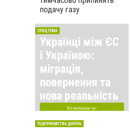
тимчасово припинять
подачу газу
СПЕЦТЕМА
Українці між ЄС
і Україною:
міграція,
повернення та
нова реальність
Всі матеріали тут
ПІДПРИЄМСТВА ДНІПРА