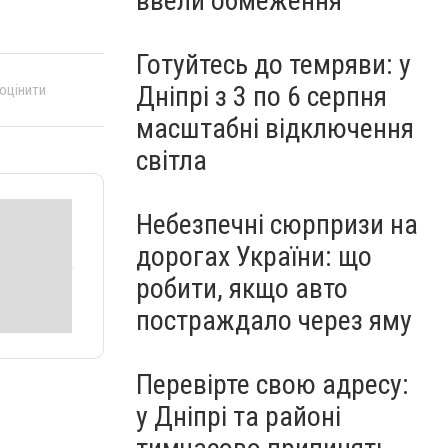
ввели обмеження
Готуйтесь до темряви: у
Дніпрі з 3 по 6 серпня
 оцінити
масштабні відключення
світла
Небезпечні сюрпризи на
дорогах України: що
робити, якщо авто
постраждало через яму
Перевірте свою адресу:
у Дніпрі та районі