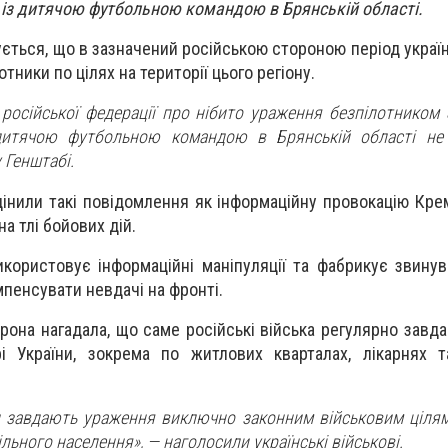
 із дитячою футбольною командою в Брянській області.
ється, що в зазначений російською стороною період україн
тники по цілях на території цього регіону.
 російської федерації про нібито ураження безпілотником
дитячою футбольною командою в Брянській області не 
у Генштабі.
зцінили такі повідомлення як інформаційну провокацію Кре
а тлі бойових дій.
икористовує інформаційні маніпуляції та фабрикує звину
мпенсувати невдачі на фронті.
рона нагадала, що саме російські війська регулярно завда
рі України, зокрема по житлових кварталах, лікарнях 
и завдають ураження виключно законним військовим цілям
льного населення», — наголосили українські військові.