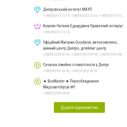
Дніпровський інститут МАУП
+380(56)375-72-19, +380(56)722-22-33, +380(56)375-72-13, +380(56)375-72-12
Кошляк Наталія Едуардівна Приватний нотаріус
+380(50)612-12-18
Офіційний Магазин Goodyear, автокомплекс,
шинний центр Дніпро, дітейлінг центр
+380(67)568-02-44, +380(67)610-99-90, +380(67)575-48-22
Сучасна сімейна стоматологія у Дніпрі
+380(66)933-53-53, +380(97)433-53-53
★ BusMaster ★ Переобладнання
Мікроавтобусів №1
+380(67)599-04-04
Додати підприємство