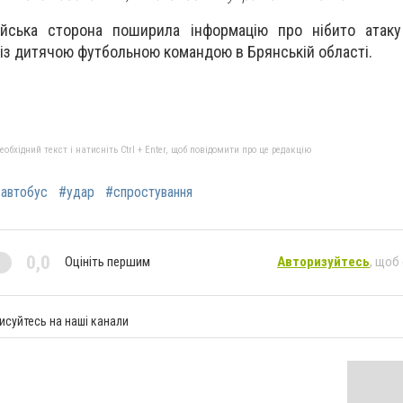
ійська сторона поширила інформацію про нібито атаку 
 із дитячою футбольною командою в Брянській області.
бхідний текст і натисніть Ctrl + Enter, щоб повідомити про це редакцію
автобус
#удар
#спростування
0,0
Оцініть першим
Авторизуйтесь
, щоб
исуйтесь на наші канали