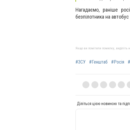
Нагадаємо, раніше рос
безпілотника на автобус
Якщо ви помітили помилку, виділіть нео
#ЗСУ
#Генштаб
#Росія
#
Діліться цією новиною та підп