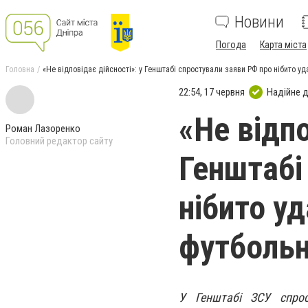
Новини
Погода
Карта міста
Головна
«Не відповідає дійсності»: у Генштабі спростували заяви РФ про нібито 
22:54, 17 червня
Надійне 
«Не відпо
Роман Лазоренко
Головний редактор сайту
Генштабі
нібито у
футболь
У Генштабі ЗСУ спрос