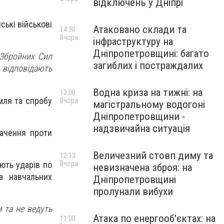
відключень у Дніпрі
ські військові
Атаковано склади та
14:30
Вчора
інфраструктуру на
Дніпропетровщині: багато
 Збройних Сил
загиблих і постраждалих
відповідають
Водна криза на тижні: на
13:00
мля та спробу
Вчора
магістральному водогоні
Дніпропетровщини -
надзвичайна ситуація
вачення проти
Величезний стовп диму та
12:13
ють ударів по
Вчора
невизначена зброя: на
та навчальних
Дніпропетровщині
пролунали вибухи
 та не ведуть
Атака по енергооб'єктах: на
11:00