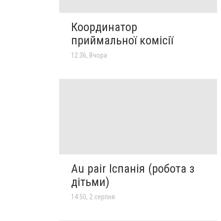
Координатор
приймальної комісії
12:36, Вчора
Au pair Іспанія (робота з
дітьми)
14:50, 2 серпня