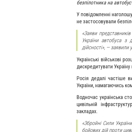
безпілотника на автобус
У повідомленні наголошу
не застосовували безпіло
«Заяви представників
України автобуса з 
дійсності», — заявили 
Українські військові ро
дискредитувати Україну н
Росія дедалі частіше в
України, намагаючись ко
Водночас українська сто
цивільній інфраструкту
закладах.
«Збройні Сили Україн
бойових дій проти циві