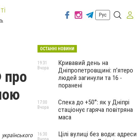
ті
Рус
ть
ОСТАННІ НОВИНИ
Кривавий день на
19:31
Вчора
Дніпропетровщині: п’ятеро
 про
людей загинули та 16 -
поранені
ячою
Спека до +50°: як у Дніпрі
17:00
Вчора
стаціонує гаряча повітряна
маса
Цілі вулиці без води: адреси
16:30
українського
Вчора