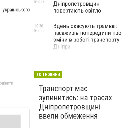
Вчора
Дніпропетровщині
українського
повертають світло
Вдень скасують трамваї:
10:30
Вчора
пасажирів попередили про
зміни в роботі транспорту
Дніпра
ТОП НОВИНИ
 оцінити
Транспорт має
зупинитись: на трасах
Дніпропетровщині
ввели обмеження