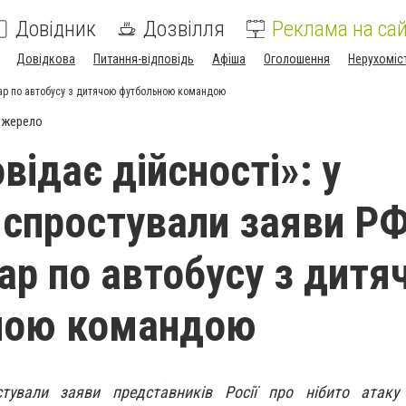
Довідник
Дозвілля
Реклама на сай
Довідкова
Питання-відповідь
Афіша
Оголошення
Нерухоміс
удар по автобусу з дитячою футбольною командою
джерело
відає дійсності»: у
 спростували заяви РФ
дар по автобусу з дит
ною командою
тували заяви представників Росії про нібито атаку 