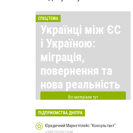
СПЕЦТЕМА
Українці між ЄС
і Україною:
міграція,
повернення та
нова реальність
Всі матеріали тут
ПІДПРИЄМСТВА ДНІПРА
Юридичний Маркетплейс "Консультант"
+380(73)260-29-94