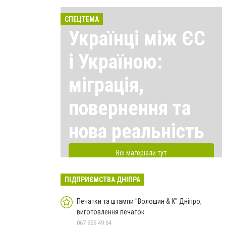
СПЕЦТЕМА
Українці між ЄС
і Україною:
міграція,
повернення та
нова реальність
Всі матеріали тут
ПІДПРИЄМСТВА ДНІПРА
Печатки та штампи "Волошин & К" Дніпро,
виготовлення печаток
067 959 49 64