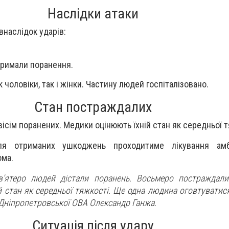
Наслідки атаки
внаслідок ударів:
тримали поранення.
чоловіки, так і жінки. Частину людей госпіталізовано.
Стан постраждалих
ісім поранених. Медики оцінюють їхній стан як середньої т
я отриманих ушкоджень проходитиме лікування амб
ома.
в’ятеро людей дістали поранень. Восьмеро постраждали
 стан як середньої тяжкості. Ще одна людина оговтуватис
Дніпропетровської ОВА Олександр Ганжа.
Ситуація після удару