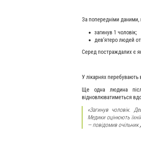
За попередніми даними, 
загинув 1 чоловік;
дев’ятеро людей о
Серед постраждалих є як 
У лікарнях перебувають в
Ще одна людина післ
відновлюватиметься вд
«Загинув чоловік. Де
Медики оцінюють їхній
— повідомив очільник 