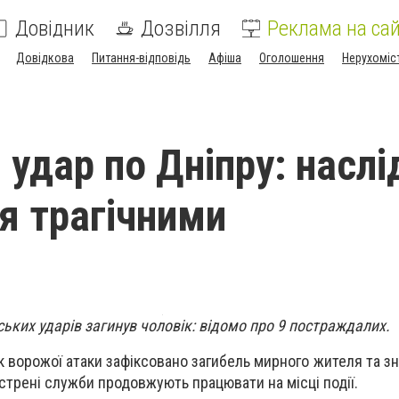
Довідник
Дозвілля
Реклама на сай
Довідкова
Питання-відповідь
Афіша
Оголошення
Нерухоміс
 удар по Дніпру: наслі
я трагічними
йських ударів загинув чоловік: відомо про 9 постраждалих.
к ворожої атаки зафіксовано загибель мирного жителя та зн
стрені служби продовжують працювати на місці події.