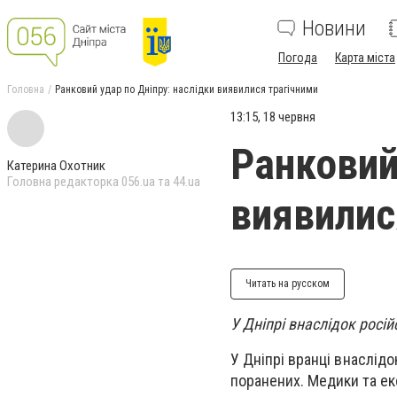
Новини
Погода
Карта міста
Головна
Ранковий удар по Дніпру: наслідки виявилися трагічними
13:15, 18 червня
Ранковий
Катерина Охотник
Головна редакторка 056.ua та 44.ua
виявилис
Читать на русском
У Дніпрі внаслідок росі
У Дніпрі вранці внаслідо
поранених. Медики та ек