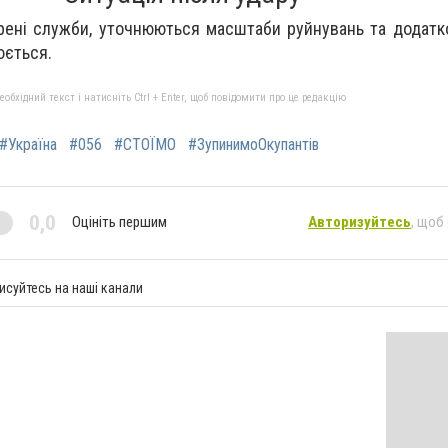
рені служби, уточнюються масштаби руйнувань та додатк
юється.
бхідний текст і натисніть Ctrl + Enter, щоб повідомити про це редакцію
#Україна
#056
#СТОЇМО
#ЗупинимоОкупантів
0,0
Оцініть першим
Авторизуйтесь
, щоб
исуйтесь на наші канали