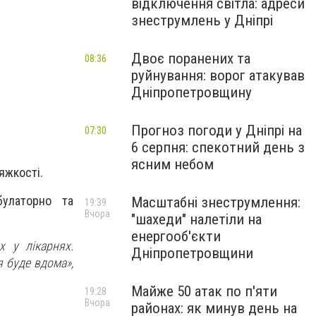
відключення світла: адреси
знеструмлень у Дніпрі
Двоє поранених та
08:36
руйнування: ворог атакував
Дніпропетровщину
Прогноз погоди у Дніпрі на
07:30
6 серпня: спекотний день з
ясним небом
яжкості.
улаторно та
Масштабні знеструмлення:
19:39
Вчора
"шахеди" налетіли на
енергооб'єкти
х у лікарнях.
Дніпропетровщини
я буде вдома»
,
Майже 50 атак по п'яти
19:28
Вчора
районах: як минув день на