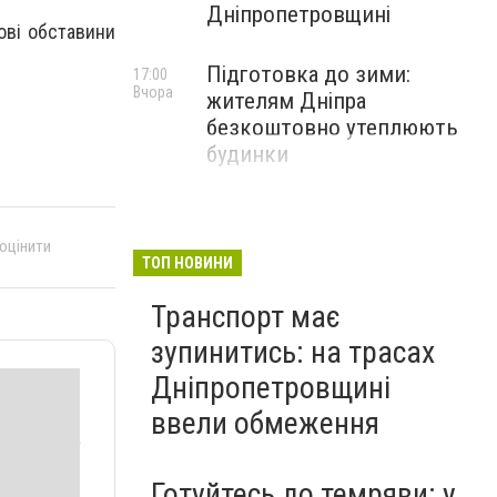
Дніпропетровщині
ові обставини
Підготовка до зими:
17:00
Вчора
жителям Дніпра
безкоштовно утеплюють
будинки
 оцінити
ТОП НОВИНИ
Транспорт має
зупинитись: на трасах
Дніпропетровщині
ввели обмеження
Готуйтесь до темряви: у