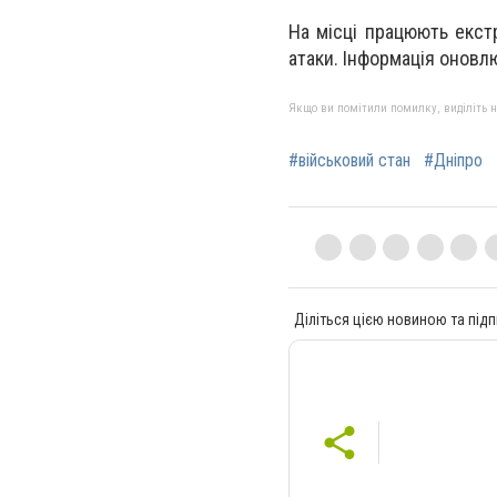
На місці працюють екст
атаки. Інформація оновл
Якщо ви помітили помилку, виділіть нео
#військовий стан
#Дніпро
Діліться цією новиною та підп