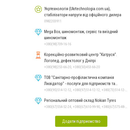
Укртехнологія (Ukrtechnologia.com.ua),
стабілізатори напруги від офіційного дилера
0982203911
Mega Box, шиномонтаж, сервіс та виїздний
шиномонтаж
+380(98)709-16-16
Корекційно-розвитковий центр "Катруся".
Логопед, дефектолог у Дніпрі
+380(98)253-66-20, +380(50)453-66-20
ТОВ "Санітарно-профілактична компанія
Ліквідатор" - послуги для підприємств та
населення
+380(95)514-12-12, +380(97)514-12-12, +380(73)514-12-12
Регіональний оптовий склад Nokian Tyres
+380(67)554-52-24, +380(67)610-99-90, +380(67)575-48-22
Додати підприємство