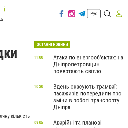
ті
Рус
ть
ОСТАННІ НОВИНИ
дки
Атака по енергооб'єктах: на
11:00
Дніпропетровщині
повертають світло
Вдень скасують трамваї:
10:30
пасажирів попередили про
зміни в роботі транспорту
Дніпра
ачну кількість
Аварійні та планові
09:05