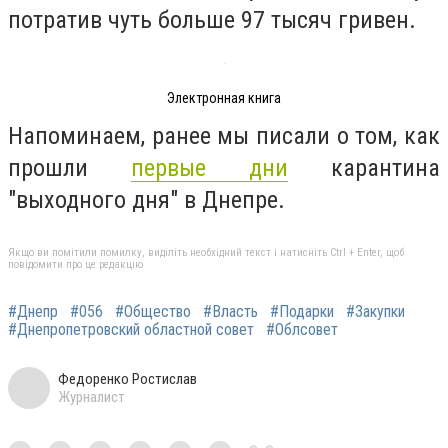
потратив чуть больше 97 тысяч гривен.
Электронная книга
Напоминаем, ранее мы писали о том, как
прошли
первые дни
карантина
"выходного дня" в Днепре.
Якщо ви помітили помилку, виділіть необхідний текст і натисніть Ctrl + Enter, щоб
повідомити про це редакцію
#Днепр
#056
#Общество
#Власть
#Подарки
#Закупки
#Днепропетровский областной совет
#Облсовет
Федоренко Ростислав
Журналист