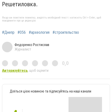
Решетиловка.
Якщо ви помітили помилку, виділіть необхідний текст і натисніть Ctrl + Enter, щоб
повідомити про це редакцію
#Днепр
#056
#археология
#строительство
Федоренко Ростислав
Журналист
0,0
Авторизуйтесь
, щоб оцінити
Діліться цією новиною та підписуйтесь на наші канали