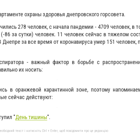
артаменте охраны здоровья днепровского горсовета.
ились 278 человек, с начала пандемии - 4709 человек, в т
(-86 за сутки) человек. 11 человек сейчас в тяжелом сос
В Днепре за все время от коронавируса умер 151 человек, п
пиратора - важный фактор в борьбе с распространени
вильно их носить:
ись в оранжевой карантинной зоне, поэтому напоминае
рые сейчас действуют:
упил "
День тишины
".
бхідний текст і натисніть Ctrl + Enter, щоб повідомити про це редакцію