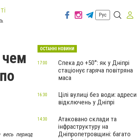
ті
Рус
ть
ОСТАННІ НОВИНИ
 чем
Спека до +50°: як у Дніпрі
17:00
стаціонує гаряча повітряна
 по
маса
Цілі вулиці без води: адреси
16:30
відключень у Дніпрі
Атаковано склади та
14:30
інфраструктуру на
Дніпропетровщині: багато
 весь период