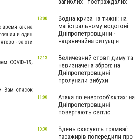
загиблих і постраждалих
Водна криза на тижні: на
13:00
магістральному водогоні
о время как на
Дніпропетровщини -
тоянии и один
надзвичайна ситуація
ятеро - за эти
Величезний стовп диму та
12:13
ем COVID-19,
невизначена зброя: на
Дніпропетровщині
пролунали вибухи
м Вам список
Атака по енергооб'єктах: на
11:00
Дніпропетровщині
повертають світло
Вдень скасують трамваї:
10:30
пасажирів попередили про