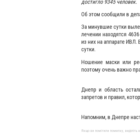
достигло 9345 человек.
Об этом сообщили в деп
За минувшие сутки вылеч
лечении находятся 4636 
из них на аппарате ИВЛ. 
сутки.
Ношение маски или рес
поэтому очень важно пра
Днепр и область остал
запретов и правил, кото
Напомним, в Днепре наст
Якщо ви помітили помилку, виділіть нео