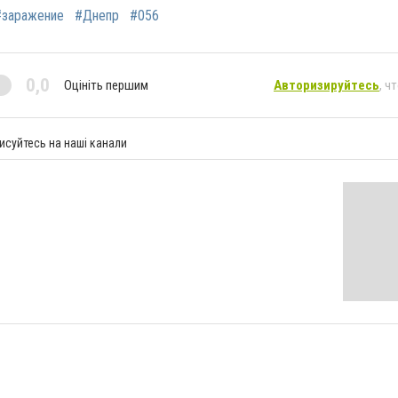
#заражение
#Днепр
#056
0,0
Оцініть першим
Авторизируйтесь
, ч
исуйтесь на наші канали