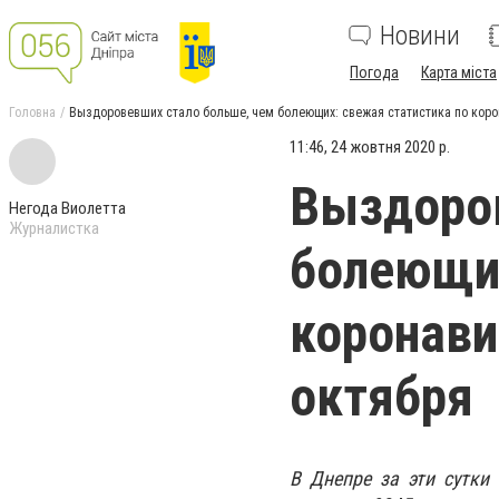
Новини
Погода
Карта міста
Головна
Выздоровевших стало больше, чем болеющих: свежая статистика по корон
11:46, 24 жовтня 2020 р.
Выздоров
Негода Виолетта
Журналистка
болеющих
коронави
октября
В Днепре за эти сутки