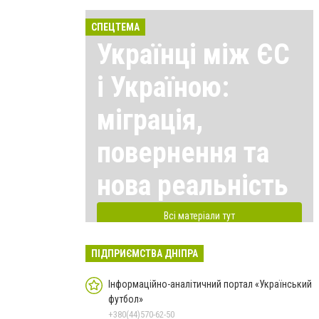
СПЕЦТЕМА
Українці між ЄС
і Україною:
міграція,
повернення та
нова реальність
Всі матеріали тут
ПІДПРИЄМСТВА ДНІПРА
Інформаційно-аналітичний портал «Український
футбол»
+380(44)570-62-50