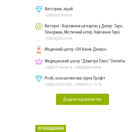
Ангстрем, ліцей
+380(95)678-90-03
Вікторія - Ворожіння на картах у Дніпрі: Таро,
Ленорман, Містичний кіпер, Навчання Таро
+380(96)630-26-84
Медичний центр «ОН Клінік Дніпро»
Медицинский центр “Деметра Плюс” Demetra
+380(67)168-54-74, +380(66)373-94-94
Profit, консалтингова група Профіт
+380(67)910-19-61, +380(97)671-76-76
Додати підприємство
ОГОЛОШЕННЯ