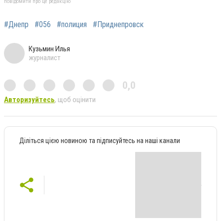
повідомити про це редакцію
#Днепр
#056
#полиция
#Приднепровск
Кузьмин Илья
журналист
0,0
Авторизуйтесь
, щоб оцінити
Діліться цією новиною та підписуйтесь на наші канали