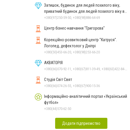
Затишок, будинок для людей похилого віку,
приватний будинок для людей похилого віку в
Дніпрі
+380(97)250-59-50, +380(98)886-64-69
Центр бізнес-навчання "Григорєва"
Корекційно-розвитковий центр "Катруся".
Логопед, дефектолог у Дніпрі
+380(50)453-66-20, +380(98)253-66-20
АКВАТОРІЯ
+380(66)070-92-11, +380(67)811-39-49, +380(63)422-84-44
Студія Світ Свят
+380(66)074-26-55, +380(67)900-15-36
Інформаційно-аналітичний портал «Український
футбол»
+380(44)570-62-50
Додати підприємство