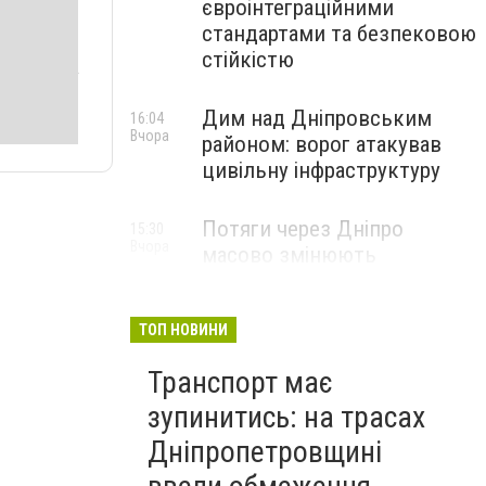
євроінтеграційними
стандартами та безпековою
стійкістю
Дим над Дніпровським
16:04
Вчора
районом: ворог атакував
цивільну інфраструктуру
Потяги через Дніпро
15:30
Вчора
масово змінюють
маршрути: що сталося
ТОП НОВИНИ
Транспорт має
зупинитись: на трасах
Дніпропетровщині