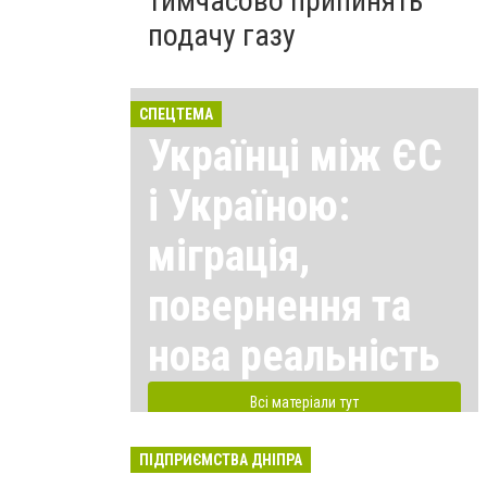
тимчасово припинять
подачу газу
СПЕЦТЕМА
Українці між ЄС
і Україною:
міграція,
повернення та
нова реальність
Всі матеріали тут
ПІДПРИЄМСТВА ДНІПРА