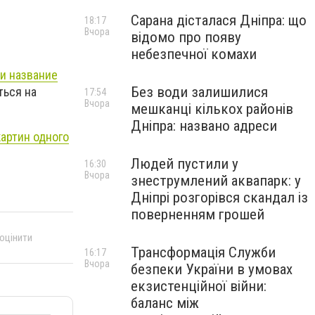
Сарана дісталася Дніпра: що
18:17
Вчора
відомо про появу
небезпечної комахи
и название
Без води залишилися
ться на
17:54
Вчора
мешканці кількох районів
Дніпра: названо адреси
артин одного
Людей пустили у
16:30
Вчора
знеструмлений аквапарк: у
Дніпрі розгорівся скандал із
поверненням грошей
 оцінити
Трансформація Служби
16:17
Вчора
безпеки України в умовах
екзистенційної війни:
баланс між