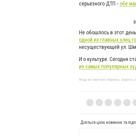
серьезного ДТП -
обе ма
0
Не обошлось в этот день
одной из главных улиц г
несуществующей ул. Шм
И о культуре. Сегодня ст
из самых популярных ху
Якщо ви помітили помилку, виділіть нео
Діліться цією новиною та підп