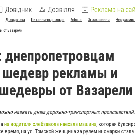
Довідник
Дозвілля
Реклама на сай
Довідкова
Питання-відповідь
Афіша
Оголошення
Нерухоміс
ы от Вазарели
: днепропетровцам
 шедевр рекламы и
шедевры от Вазарели
можно назвать днем дорожно-транспортных происшествий.
ла
на водителя хлебзавода наехала машина
, которая буксир
же время, на ул. Томской женщина за рулем иномарки стал