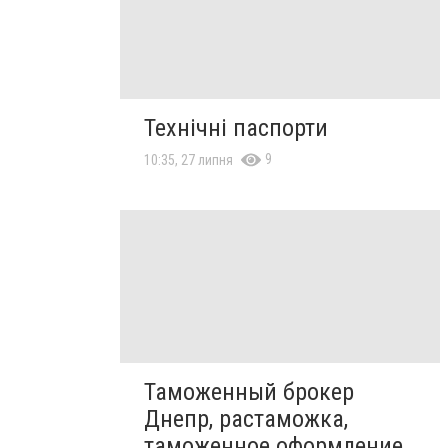
Технічні паспорти
9
10:35, 27 липня
Таможенный брокер
Днепр, растаможка,
таможенное оформление