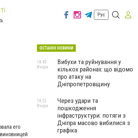
ті
Рус
ть
ОСТАННІ НОВИНИ
Вибухи та руйнування у
18:43
Вчора
кількох районах: що відомо
про атаку на
Дніпропетровщину
Через удари та
18:25
Вчора
пошкодження
інфраструктури: потяги з
Дніпра масово вибилися з
овала его
графіка
а виновницей