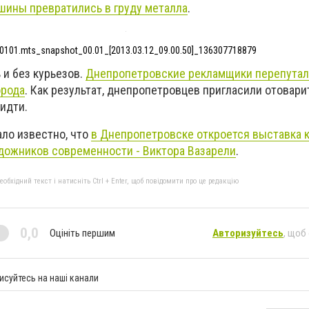
шины превратились в груду металла
.
0101.mts_snapshot_00.01_[2013.03.12_09.00.50]_136307718879
 и без курьезов.
Днепропетровские рекламщики перепутал
орода
. Как результат, днепропетровцев пригласили отовари
идти.
ало известно, что
в Днепропетровске откроется выставка к
дожников современности - Виктора Вазарели
.
бхідний текст і натисніть Ctrl + Enter, щоб повідомити про це редакцію
0,0
Оцініть першим
Авторизуйтесь
, щоб
исуйтесь на наші канали