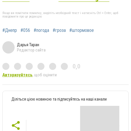
Якщо ви помітили помилку, виділіть необхідний текст і натисніть Ctrl + Enter, щоб
повідомити про це редакцію
#Днепр
#056
#погода
#гроза
#штормовое
Дарья Таран
Редактор сайта
0,0
Авторизуйтесь
, щоб оцінити
Діліться цією новиною та підписуйтесь на наші канали