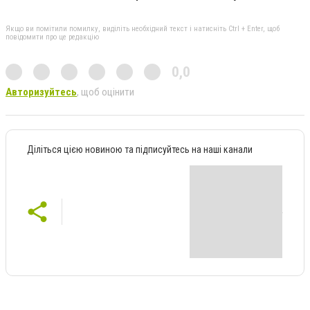
Якщо ви помітили помилку, виділіть необхідний текст і натисніть Ctrl + Enter, щоб
повідомити про це редакцію
0,0
Авторизуйтесь
, щоб оцінити
Діліться цією новиною та підписуйтесь на наші канали