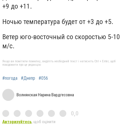
+9 до +11.
Ночью температура будет от +3 до +5.
Ветер юго-восточный со скоростью 5-10
м/с.
Якщо ви помітили помилку, виділіть необхідний текст і натисніть Ctrl + Enter, щоб
повідомити про це редакцію
#погода
#Днепр
#056
Волнянская Нарина Вардгесовна
0,0
Авторизуйтесь
, щоб оцінити