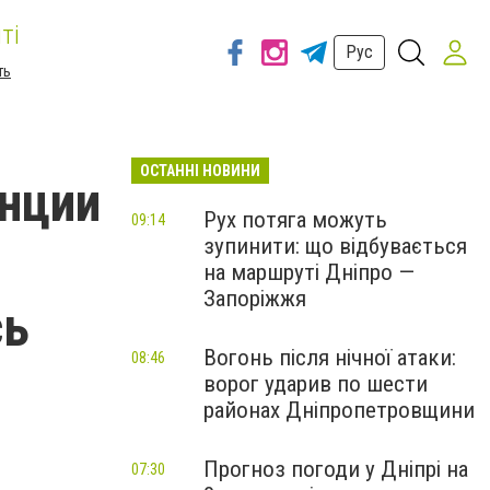
ті
Рус
ть
ОСТАННІ НОВИНИ
нции
Рух потяга можуть
09:14
зупинити: що відбувається
на маршруті Дніпро —
Запоріжжя
сь
Вогонь після нічної атаки:
08:46
ворог ударив по шести
районах Дніпропетровщини
Прогноз погоди у Дніпрі на
07:30