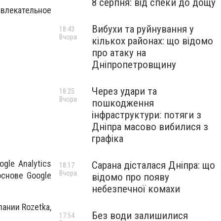
8 серпня: від спеки до дощу
влекательное
Вибухи та руйнування у
18:43
Вчора
кількох районах: що відомо
про атаку на
Дніпропетровщину
Через удари та
18:25
Вчора
пошкодження
інфраструктури: потяги з
Дніпра масово вибилися з
графіка
gle Analytics
Сарана дісталася Дніпра: що
18:17
Вчора
основе Google
відомо про появу
небезпечної комахи
ании Rozetka,
Без води залишилися
17:54