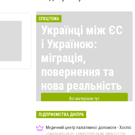
СПЕЦТЕМА
Українці між ЄС
і Україною:
міграція,
повернення та
нова реальність
Всі матеріали тут
ПІДПРИЄМСТВА ДНІПРА
Медичний центр паліативної допомоги - Хоспіс
+380(66)433-69-35, +380(67)395-54-88, 0800-317-136