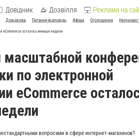
Довідник
Дозвілля
Реклама на сай
Довідкова
Питання-відповідь
Афіша
Оголошення
Нерухоміс
ии eCommerce осталось меньше недели
 масштабной конфере
ки по электронной
ии eCommerce остало
недели
нестандартными вопросами в сфере интернет-магазинов?