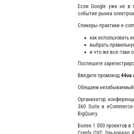
Если Google уже не в 
событие рынка электро
Спикеры-практики e-co
как использовать и
выбрать правильну
и что же все-таки
Поспешите зарегистриров
Введите промокод
44ua
Обещаем незабываемый 
Организатор конференц
360 Suite в eCommerce
BigQuery.
Более 1 000 проектов в 
Comfy, QVC, Эльдорадо, 