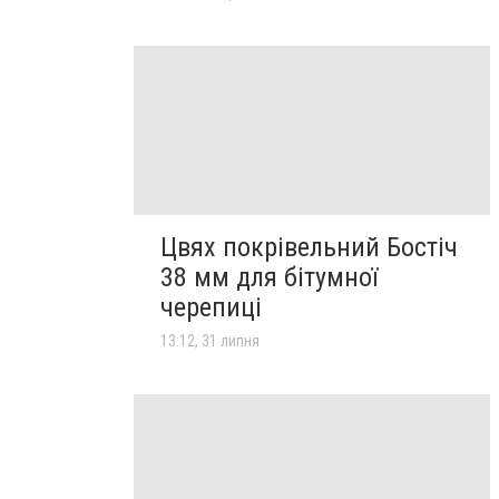
Цвях покрівельний Бостіч
38 мм для бітумної
черепиці
13:12, 31 липня