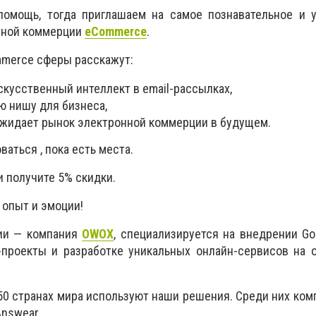
помощь, тогда приглашаем на самое познавательное и у
нной коммерции
eCommerce
.
mmerce сферы расскажут:
скусственный интеллект в email-рассылках,
ю нишу для бизнеса,
 ожидает рынок электронной коммерции в будущем.
аться , пока есть места.
и получите 5% скидки.
опыт и эмоции!
ии — компания
OWOX
, специализируется на внедрении Goo
-проекты и разработке уникальных онлайн-сервисов на 
50 странах мира используют наши решения. Среди них комп
Answear.