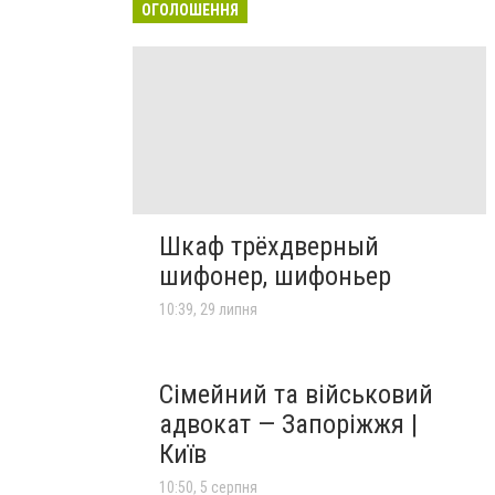
ОГОЛОШЕННЯ
Шкаф трёхдверный
шифонер, шифоньер
10:39, 29 липня
Сімейний та військовий
адвокат — Запоріжжя |
Київ
10:50, 5 серпня