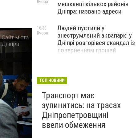
Вчора
мешканці кількох районів
Дніпра: названо адреси
Людей пустили у
16:30
Вчора
знеструмлений аквапарк: у
Дніпрі розгорівся скандал із
поверненням грошей
ТОП НОВИНИ
Транспорт має
зупинитись: на трасах
Дніпропетровщині
ввели обмеження