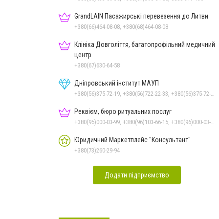
GrandLAIN Пасажирські перевезення до Литви
+380(66)464-08-08, +380(68)464-08-08
Клініка Довголіття, багатопрофільний медичний
центр
+380(67)630-64-58
Дніпровський інститут МАУП
+380(56)375-72-19, +380(56)722-22-33, +380(56)375-72-13, +380(56)375-72-12
Реквієм, бюро ритуальних послуг
+380(95)000-03-99, +380(96)103-66-15, +380(96)000-03-99
Юридичний Маркетплейс "Консультант"
+380(73)260-29-94
Додати підприємство