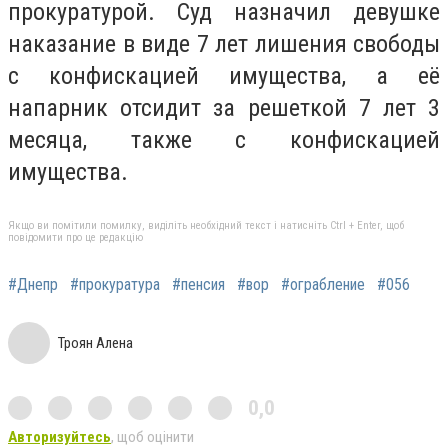
прокуратурой. Суд назначил девушке
наказание в виде 7 лет лишения свободы
с конфискацией имущества, а её
напарник отсидит за решеткой 7 лет 3
месяца, также с конфискацией
имущества.
Якщо ви помітили помилку, виділіть необхідний текст і натисніть Ctrl + Enter, щоб
повідомити про це редакцію
#Днепр
#прокуратура
#пенсия
#вор
#ограбление
#056
Троян Алена
0,0
Авторизуйтесь
, щоб оцінити