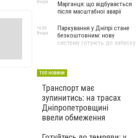
Вчора
Марганця: що відбувається
після масштабної аварії
Паркування у Дніпрі стане
16:00
Вчора
безкоштовним: нову
систему готують до запуску
ТОП НОВИНИ
Транспорт має
зупинитись: на трасах
Дніпропетровщині
ввели обмеження
Готуйтесь до темряви: у