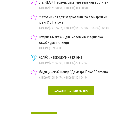
GrandLAIN Пасажирські перевезення до Литви
+380(66)464-08-08, +380(68)464-08-08
Фаховий коледж зварювання та електроніки
імені Є.О.Патона
+380(56)377-24-15, +380(66)051-22-95, +380(97)058-40-73, +380(56)746-21-59
Інтернет-магазин для чоловіків Viagrushka,
засоби для потенції
+380(98)159-52-39
Колібрі, наркологічна клініка
+380(96)224-03-03, +380(50)224-03-03
Медицинский центр “Деметра Плюс” Demetra
+380(67)168-54-74, +380(66)373-94-94
Додати підприємство