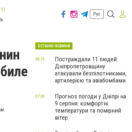
ті
Рус
ть
ОСТАННІ НОВИНИ
нин
Постраждали 11 людей:
09:15
Дніпропетровщину
обиле
атакували безпілотниками,
артилерією та авіабомбами
Прогноз погоди у Дніпрі на
07:30
9 серпня: комфортні
ом.
температури та помірний
вітер