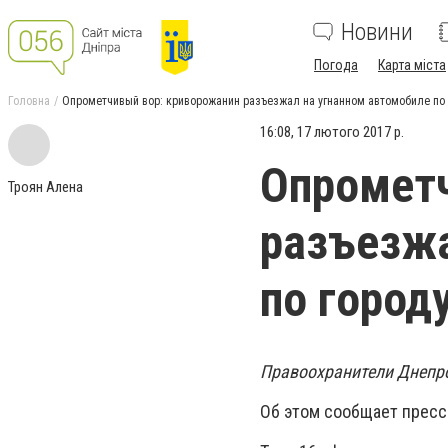
Новини
Погода
Карта міста
Головна
Опрометчивый вор: криворожанин разъезжал на угнанном автомобиле по 
16:08, 17 лютого 2017 р.
Опрометч
Троян Алена
разъезжа
по город
Правоохранители Днепро
Об этом сообщает пресс