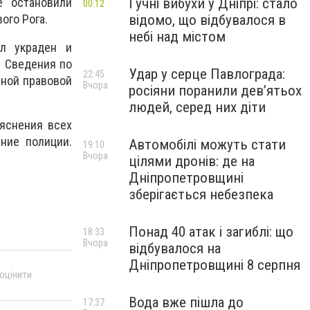
Гучні вибухи у Дніпрі: стало
е остановили
00:12
відомо, що відбувалося в
ого Рога.
небі над містом
ыл украден и
. Сведения по
Удар у серце Павлограда:
22:45
нной правовой
Вчора
росіяни поранили дев’ятьох
людей, серед них діти
яснения всех
ние полиции.
Автомобілі можуть стати
19:10
Вчора
цілями дронів: де на
Дніпропетровщині
зберігається небезпека
Понад 40 атак і загиблі: що
18:33
Вчора
відбувалося на
Дніпропетровщині 8 серпня
 оцінити
Вода вже пішла до
17:37