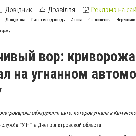
Довідник
Дозвілля
Реклама на сай
Довідкова
Питання-відповідь
Афіша
Оголошення
Нерухоміс
городу
ивый вор: криворожа
л на угнанном автом
у
петровщины обнаружили авто, которое угнали в Каменск
-служба ГУ НП в Днепропетровской области.