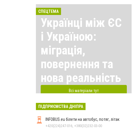
СПЕЦТЕМА
Українці між ЄС
і Україною:
міграція,
повернення та
нова реальність
Всі матеріали тут
ПІДПРИЄМСТВА ДНІПРА
INFOBUS.eu білети на автобус, потяг, літак
+420(224)247-016, +380(32)232-03-00