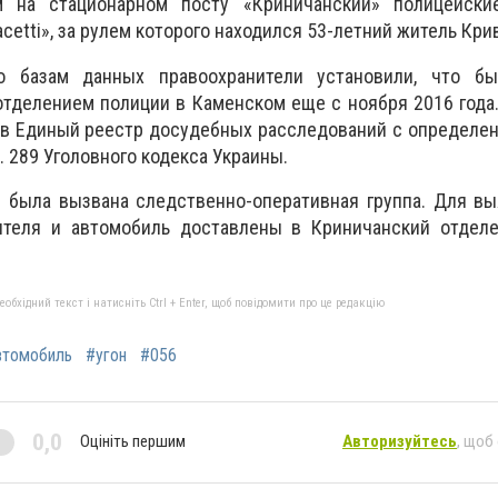
м на стационарном посту «Криничанский» полицейски
cetti», за рулем которого находился 53-летний житель Крив
 базам данных правоохранители установили, что б
тделением полиции в Каменском еще с ноября 2016 года
 в Единый реестр досудебных расследований с определе
т. 289 Уголовного кодекса Украины.
 была вызвана следственно-оперативная группа. Для вы
ителя и автомобиль доставлены в Криничанский отделе
бхідний текст і натисніть Ctrl + Enter, щоб повідомити про це редакцію
втомобиль
#угон
#056
0,0
Оцініть першим
Авторизуйтесь
, щоб