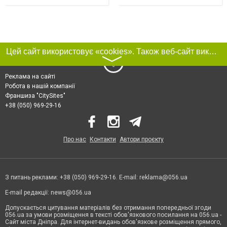
Цей сайт використовує «cookies». Також веб-сайт використовує інтернет-сервіс для збору технічних даних стосовно відвідувачів з метою отримання маркетингової та статистичної інформації. Умови обробки даних відвідувачів сайту див.
〉
Реклама на сайті
Робота в нашій компанії
Франшиза "CitySites"
+38 (050) 969-29-16
Про нас
Контакти
Автори проєкту
З питань реклами: +38 (050) 969-29-16. E-mail:
reklama@056.ua
E-mail редакції:
news@056.ua
Допускається цитування матеріалів без отримання попередньої згоди
056.ua за умови розміщення в тексті обов'язкового посилання на 056.ua -
Сайт міста Дніпра. Для інтернет-видань обов'язкове розміщення прямого,