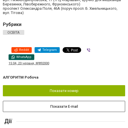
Березинки, Лівобережного, Фрунзенського)
проспект Олександра Поля, 46А (поруч просп. Б. Хмельницького,
вул. Тітова)
Рубрики
ОСВІТА
Reddit
Telegram
Viber
WhatsApp
15:04, 23 червня, №892000
АЛГОРИТМ Робоча
Показати номер
Показати E-mail
Дії