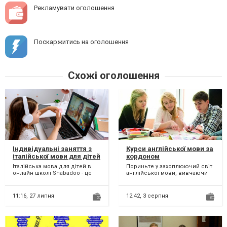
Рекламувати оголошення
Поскаржитись на оголошення
Схожі оголошення
Індивідуальні заняття з
Курси англійської мови за
італійської мови для дітей
кордоном
Італійська мова для дітей в
Пориньте у захоплюючий світ
онлайн школі Shabadoo - це
англійської мови, вивчаючи
оптимальний розклад та
за кордоном! У вас є
індивідуально підібран...
унікальна можливість роз...
11:16,
27 липня
12:42,
3 серпня