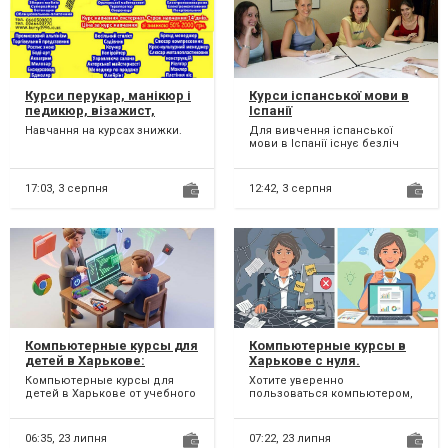
Курси перукар, манікюр і
Курси іспанської мови в
педикюр, візажист,
Іспанії
імиджмейкер,
Навчання на курсах знижки.
Для вивчення іспанської
нарощування вій, тату,
мови в Іспанії існує безліч
маркетинг, логістика,
курсів та мовних шкіл. Іспанія
бровіст, піццеолі, тесляр,
надає чудову можл...
токар, кроя та шитя,
17:03,
3 серпня
12:42,
3 серпня
телемайстер,
автослюсар, слюсар
ремонтник, слюсар
інструментальник,
слюсар монтажник,
слюсар збирач
Компьютерные курсы для
Компьютерные курсы в
детей в Харькове:
Харькове с нуля.
обучение с нуля
Индивидуально
Компьютерные курсы для
Хотите уверенно
детей в Харькове от учебного
пользоваться компьютером,
центра «Проминь» — это
освоить офисные программы
современное обучение с ну...
или получить
востребованные IT-н...
06:35,
23 липня
07:22,
23 липня