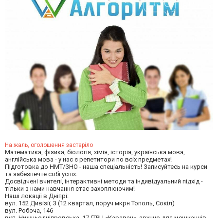
На жаль, оголошення застаріло
Математика, фізика, біологія, хімія, історія, українська мова,
англійська мова - у нас є репетитори по всіх предметах!
Підготовка до НМТ/ЗНО - наша спеціальність! Записуйтесь на курси
та забезпечте собі успіх.
Досвідчені вчителі, інтерактивні методи та індивідуальний підхід -
тільки з нами навчання стає захоплюючим!
Наші локації в Дніпрі:
вул. 152 Дивізії, 3 (12 квартал, поруч мкрн Тополь, Сокіл)
вул. Робоча, 146
вул. Нижньодніпровська, 17 (ТРЦ «Караван», зручно для мешканців