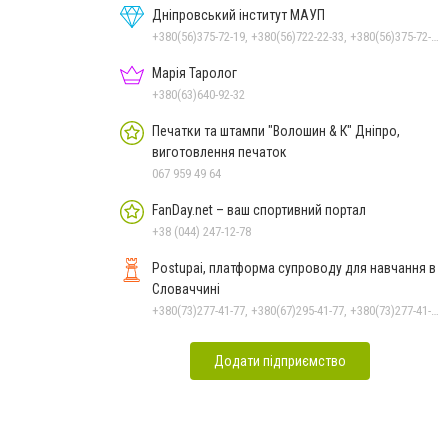
Дніпровський інститут МАУП
+380(56)375-72-19, +380(56)722-22-33, +380(56)375-72-13, +380(56)375-72-12
Марія Таролог
+380(63)640-92-32
Печатки та штампи "Волошин & К" Дніпро,
виготовлення печаток
067 959 49 64
FanDay.net – ваш спортивний портал
+38 (044) 247-12-78
Postupai, платформа супроводу для навчання в
Словаччині
+380(73)277-41-77, +380(67)295-41-77, +380(73)277-41-77
Додати підприємство