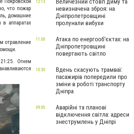
Величезний стовп диму та
це Покровской
12:13
невизначена зброя: на
но, что пожар
Дніпропетровщині
ель, домашние
пролунали вибухи
 в аппаратах
Атака по енергооб'єктах: на
11:00
ом отравление
Дніпропетровщині
помощи.
повертають світло
21:25. Огнем
анавливаются
Вдень скасують трамваї:
10:30
пасажирів попередили про
зміни в роботі транспорту
Дніпра
Аварійні та планові
09:05
відключення світла: адреси
знеструмлень у Дніпрі