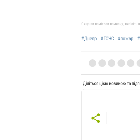
Якщо ви помітили помилку, виділіть нео
#Днепр
#ГСЧС
#пожар
#
Діліться цією новиною та підп