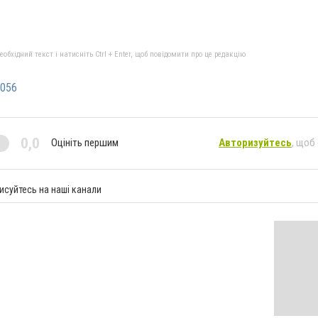
бхідний текст і натисніть Ctrl + Enter, щоб повідомити про це редакцію
056
0,0
Оцініть першим
Авторизуйтесь
, щоб
исуйтесь на наші канали