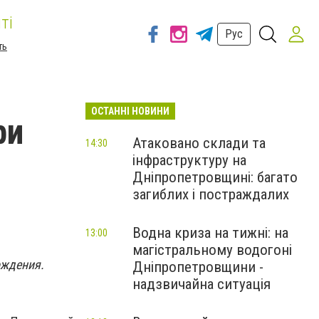
ті
Рус
ть
ОСТАННІ НОВИНИ
ри
Атаковано склади та
14:30
інфраструктуру на
Дніпропетровщині: багато
загиблих і постраждалих
Водна криза на тижні: на
13:00
магістральному водогоні
ождения.
Дніпропетровщини -
надзвичайна ситуація