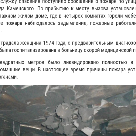
 в службу спасения поступило сообщение о пожаре по ули
ода Каменского. По прибытию к месту вызова установле
тажном жилом доме, где в четырех комнатах горели меб
те пожара наблюдалось задымление, пожарные работали
.
страдала женщина 1974 года, с предварительным диагноз
 была госпитализирована в больницу скорой медицинской 
адратных метров было ликвидировано полностью в 
омашние вещи. В настоящее время причины пожара уст
ганами.