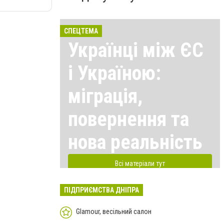
СПЕЦТЕМА
Українці між ЄС
і Україною:
міграція,
повернення та
нова реальність
Всі матеріали тут
ПІДПРИЄМСТВА ДНІПРА
Glamour, весільний салон