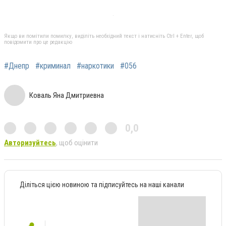
Якщо ви помітили помилку, виділіть необхідний текст і натисніть Ctrl + Enter, щоб
повідомити про це редакцію
#Днепр
#криминал
#наркотики
#056
Коваль Яна Дмитриевна
0,0
Авторизуйтесь
, щоб оцінити
Діліться цією новиною та підписуйтесь на наші канали