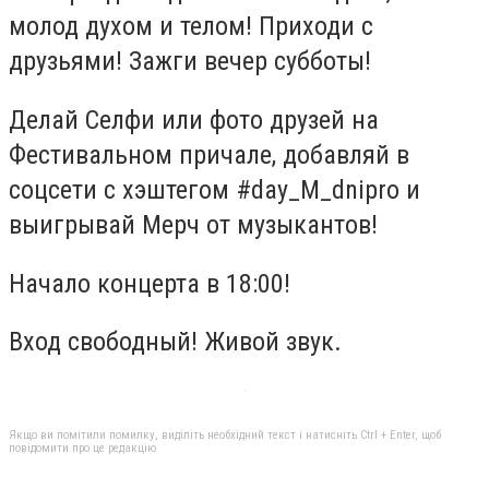
молод духом и телом! Приходи с
друзьями! Зажги вечер субботы!
Делай Селфи или фото друзей на
Фестивальном причале, добавляй в
соцсети с хэштегом #day_M_dnipro и
выигрывай Мерч от музыкантов!
Начало концерта в 18:00!
Вход свободный! Живой звук.
Якщо ви помітили помилку, виділіть необхідний текст і натисніть Ctrl + Enter, щоб
повідомити про це редакцію