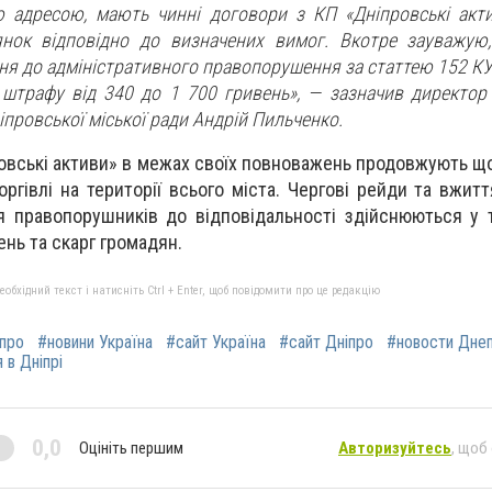
 адресою, мають чинні договори з КП «Дніпровські акти
янок відповідно до визначених вимог. Вкотре зауважую
ня до адміністративного правопорушення за статтею 152 КУ
штрафу від 340 до 1 700 гривень»,
— зазначив директор 
іпровської міської ради Андрій Пильченко.
ровські активи» в межах своїх повноважень продовжують щ
оргівлі на території всього міста. Чергові рейди та вжит
я правопорушників до відповідальності здійснюються у 
ень та скарг громадян.
бхідний текст і натисніть Ctrl + Enter, щоб повідомити про це редакцію
іпро
#новини Україна
#сайт Україна
#сайт Дніпро
#новости Дне
 в Дніпрі
0,0
Оцініть першим
Авторизуйтесь
, щоб