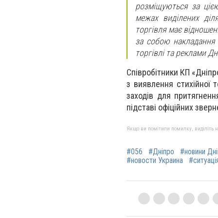
розміщуються за цією
межах виділених діл
торгівля має відношен
за собою накладання 
торгівлі та реклами Дн
Співробітники КП «Дніп
з виявлення стихійної т
заходів для притягненн
підставі офіційних зверн
Якщо ви помітили помилку, виділіть нео
#056
#Дніпро
#новини Дн
#новости Украина
#ситуація