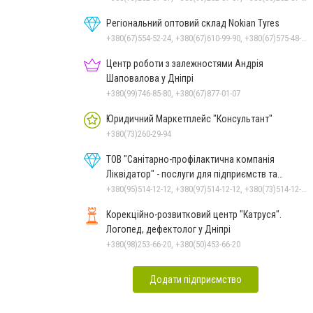
Регіональний оптовий склад Nokian Tyres
+380(67)554-52-24, +380(67)610-99-90, +380(67)575-48-22
Центр роботи з залежностями Андрія
Шаповалова у Дніпрі
+380(99)746-85-80, +380(67)877-01-07
Юридичний Маркетплейс "Консультант"
+380(73)260-29-94
ТОВ "Санітарно-профілактична компанія
Ліквідатор" - послуги для підприємств та
населення
+380(95)514-12-12, +380(97)514-12-12, +380(73)514-12-12
Корекційно-розвитковий центр "Катруся".
Логопед, дефектолог у Дніпрі
+380(98)253-66-20, +380(50)453-66-20
Додати підприємство