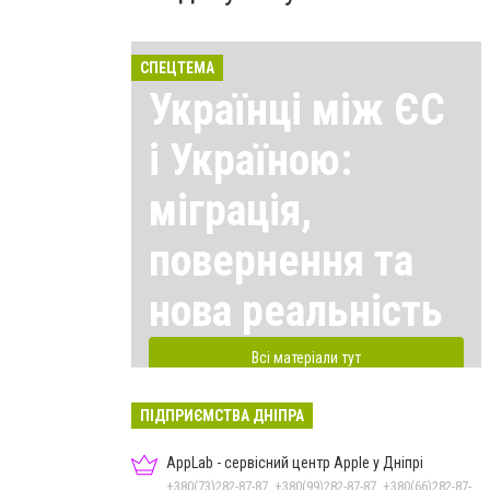
СПЕЦТЕМА
Українці між ЄС
і Україною:
міграція,
повернення та
нова реальність
Всі матеріали тут
ПІДПРИЄМСТВА ДНІПРА
AppLab - сервісний центр Apple у Дніпрі
+380(73)282-87-87, +380(99)282-87-87, +380(66)282-87-87