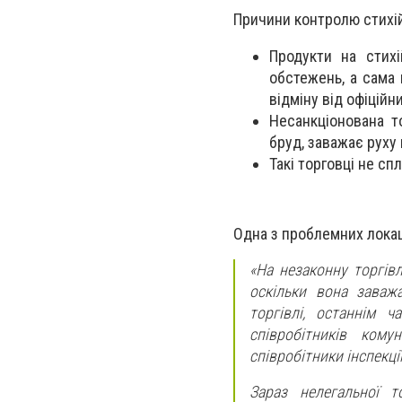
Причини контролю стихійн
Продукти на стихі
обстежень, а сама 
відміну від офіційн
Несанкціонована т
бруд, заважає руху
Такі торговці не с
Одна з проблемних локац
«На незаконну торгів
оскільки вона заважа
торгівлі, останнім 
співробітників кому
співробітники інспекці
Зараз нелегальної т