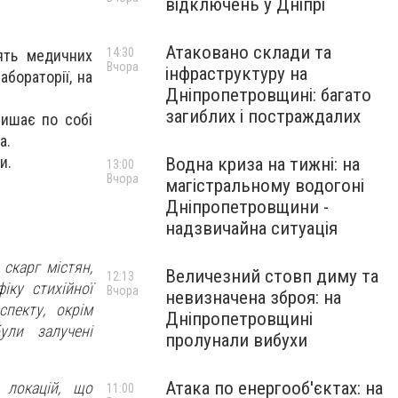
відключень у Дніпрі
Атаковано склади та
14:30
дять медичних
Вчора
інфраструктуру на
абораторії, на
Дніпропетровщині: багато
загиблих і постраждалих
лишає по собі
а.
и.
Водна криза на тижні: на
13:00
Вчора
магістральному водогоні
Дніпропетровщини -
надзвичайна ситуація
скарг містян,
Величезний стовп диму та
12:13
іку стихійної
Вчора
невизначена зброя: на
пекту, окрім
Дніпропетровщині
ули залучені
пролунали вибухи
Атака по енергооб'єктах: на
 локацій, що
11:00