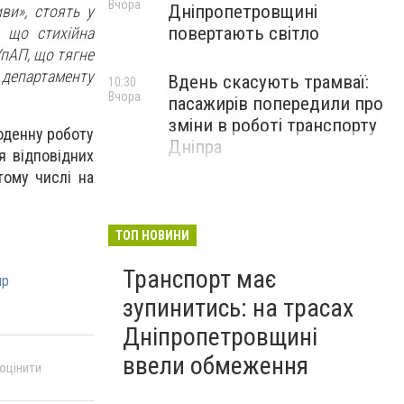
Вчора
Дніпропетровщині
ви», стоять у
повертають світло
, що стихійна
пАП, що тягне
департаменту
Вдень скасують трамваї:
10:30
Вчора
пасажирів попередили про
зміни в роботі транспорту
оденну роботу
Дніпра
тя відповідних
тому числі на
ТОП НОВИНИ
Транспорт має
пр
зупинитись: на трасах
Дніпропетровщині
ввели обмеження
 оцінити