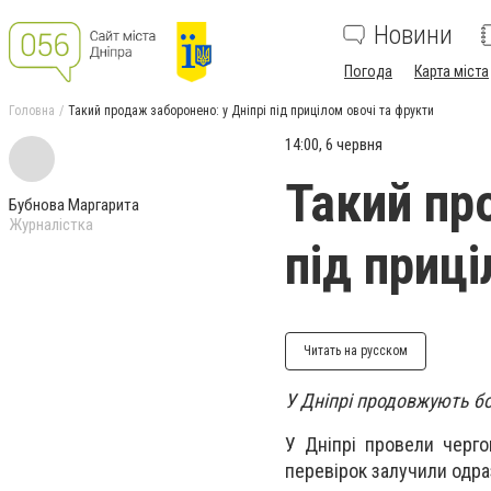
Новини
Погода
Карта міста
Головна
Такий продаж заборонено: у Дніпрі під прицілом овочі та фрукти
14:00, 6 червня
Такий пр
Бубнова Маргарита
Журналістка
під приц
Читать на русском
У Дніпрі продовжують бо
У Дніпрі провели черго
перевірок залучили одраз