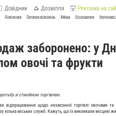
Довідник
Дозвілля
Реклама на сай
Довідкова
Питання-відповідь
Афіша
Оголошення
Нерухоміс
одаж заборонено: у Дн
ілом овочі та фрукти
ротьбу зі стихійною торгівлею.
ве відпрацювання щодо незаконної торгівлі овочами та
у кілька міських служб. Кажуть, що їх викликали місцеві жи