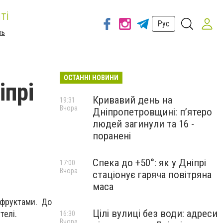
ті
Рус
ть
ОСТАННІ НОВИНИ
іпрі
Кривавий день на
19:31
Вчора
Дніпропетровщині: п’ятеро
людей загинули та 16 -
поранені
Спека до +50°: як у Дніпрі
17:00
Вчора
стаціонує гаряча повітряна
маса
 фруктами. До
Цілі вулиці без води: адреси
телі.
16:30
Вчора