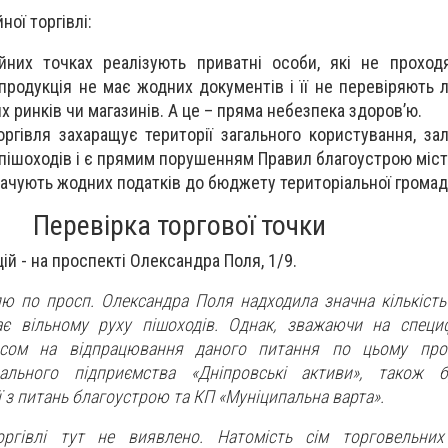
ої торгівлі:
йних точках реалізують приватні особи, які не прохо
продукція не має жодних документів і її не перевіряють л
их ринків чи магазинів. А це – пряма небезпека здоров’ю.
оргівля захаращує території загального користування, за
 пішоходів і є прямим порушенням Правил благоустрою міст
плачують жодних податків до бюджету територіальної громад
Перевірка торгової точки
ій - на проспекті Олександра Поля, 1/9.
лю по просп. Олександра Поля надходила значна кількість 
є вільному руху пішоходів. Однак, зважаючи на специф
часом на відпрацювання даного питання по цьому прос
нального підприємства «Дніпровські активи», також б
ї з питань благоустрою та КП «Муніципальна варта».
оргівлі тут не виявлено. Натомість сім торговельних