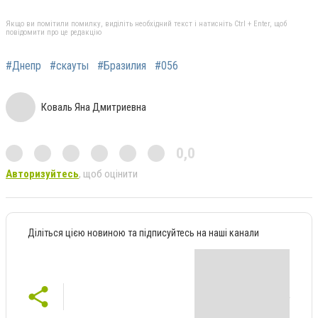
Якщо ви помітили помилку, виділіть необхідний текст і натисніть Ctrl + Enter, щоб
повідомити про це редакцію
#Днепр
#скауты
#Бразилия
#056
Коваль Яна Дмитриевна
0,0
Авторизуйтесь
, щоб оцінити
Діліться цією новиною та підписуйтесь на наші канали