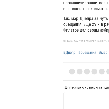
проанализировали все 
выполнено, а сколько - н
Так. мэр Днепра за чут
обещания. Еще 29 - в ра
Филатов дал своим изби
Якщо ви помітили помилку, виділіть нео
#Днепр
#обещания
#мэр
Діліться цією новиною та підп