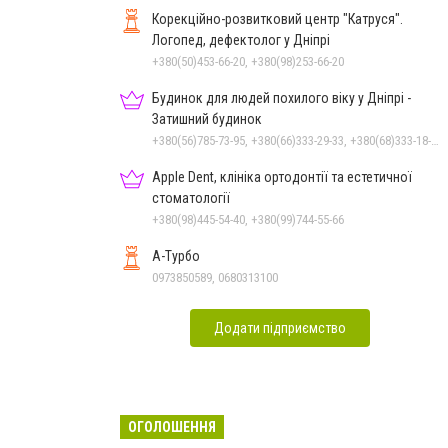
Корекційно-розвитковий центр "Катруся".
Логопед, дефектолог у Дніпрі
+380(50)453-66-20, +380(98)253-66-20
Будинок для людей похилого віку у Дніпрі -
Затишний будинок
+380(56)785-73-95, +380(66)333-29-33, +380(68)333-18-33
Apple Dent, клініка ортодонтії та естетичної
стоматології
+380(98)445-54-40, +380(99)744-55-66
А-Турбо
0973850589, 0680313100
Додати підприємство
ОГОЛОШЕННЯ