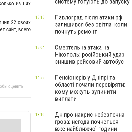
систему готують до запуску
олько из них
Павлоград після атаки рф
15:15
лнил 22 своих
залишився без світла: коли
т сайт, всего
почнуть ремонт
Смертельна атака на
15:04
Нікополь: російський удар
знищив рейсовий автобус
Пенсіонерів у Дніпрі та
14:55
області почали перевіряти:
тобы оценить
кому можуть зупинити
виплати
Дніпро накриє небезпечна
13:10
гроза: негода почнеться
вже найближчої години