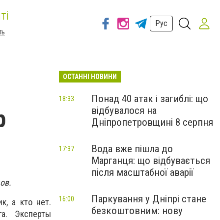
ті
Рус
ть
ОСТАННІ НОВИНИ
Понад 40 атак і загиблі: що
18:33
відбувалося на
р
Дніпропетровщині 8 серпня
Вода вже пішла до
17:37
Марганця: що відбувається
після масштабної аварії
дов.
Паркування у Дніпрі стане
16:00
к, а кто нет.
безкоштовним: нову
а. Эксперты