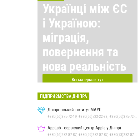
Українці між ЄС
і Україною:
міграція,
повернення та
нова реальність
Всі матеріали тут
ПІДПРИЄМСТВА ДНІПРА
Дніпровський інститут МАУП
+380(56)375-72-19, +380(56)722-22-33, +380(56)375-72-13, +380(56)375-72-12
AppLab - сервісний центр Apple у Дніпрі
+380(66)282-87-87, +380(99)282-87-87, +380(73)282-87-87