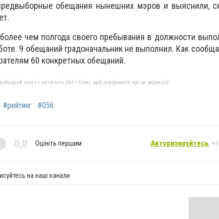
предвыборные обещания нынешних мэров и выяснили, ск
ет.
ь более чем полгода своего пребывания в должности выпо
боте. 9 обещаний градоначальник не выполнил. Как сообщае
рателям 60 конкретных обещаний.
бхідний текст і натисніть Ctrl + Enter, щоб повідомити про це редакцію
#рейтинг
#056
0,0
Оцініть першим
Авторизируйтесь
, ч
исуйтесь на наші канали