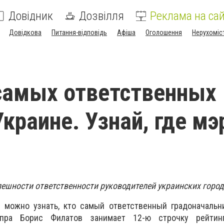
Довідник
Дозвілля
Реклама на сай
Довідкова
Питання-відповідь
Афіша
Оголошення
Нерухоміс
самых ответственных
Украине. Узнай, где мэ
пешности ответственности руководителей украинских горо
"
можно узнать, кто самый ответственный градоначальни
епра Борис Филатов занимает 12-ю строчку рейтинг