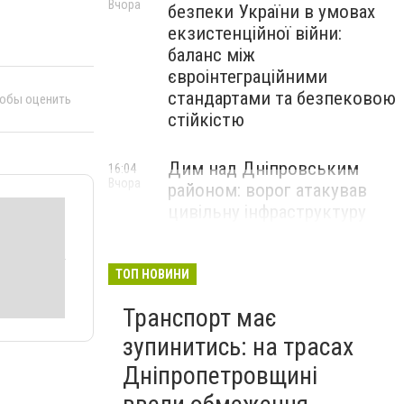
Вчора
безпеки України в умовах
екзистенційної війни:
баланс між
євроінтеграційними
стандартами та безпековою
тобы оценить
стійкістю
Дим над Дніпровським
16:04
Вчора
районом: ворог атакував
цивільну інфраструктуру
ТОП НОВИНИ
Транспорт має
зупинитись: на трасах
Дніпропетровщині