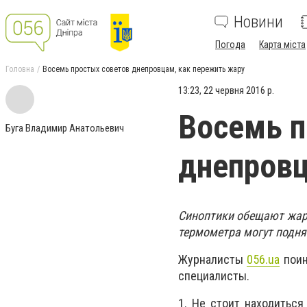
Новини
Погода
Карта міста
Головна
Восемь простых советов днепровцам, как пережить жару
13:23, 22 червня 2016 р.
Восемь п
Буга Владимир Анатольевич
днепровц
Синоптики обещают жарк
термометра могут подня
Журналисты
056.ua
поин
специалисты.
1. Не стоит находиться