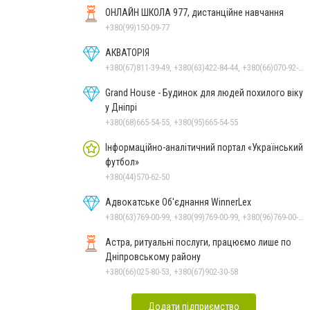
ОНЛАЙН ШКОЛА 977, дистанційне навчання
+380(99)150-09-77
АКВАТОРІЯ
+380(67)811-39-49, +380(63)422-84-44, +380(66)070-92-11
Grand House - Будинок для людей похилого віку
у Дніпрі
+380(68)665-54-55, +380(95)665-54-55
Інформаційно-аналітичний портал «Український
футбол»
+380(44)570-62-50
Адвокатське Об'єднання WinnerLex
+380(63)769-00-99, +380(99)769-00-99, +380(96)769-00-99, +380(56)769-00-99
Астра, ритуальні послуги, працюємо лише по
Дніпровському району
+380(66)025-80-53, +380(67)902-30-58
Додати підприємство