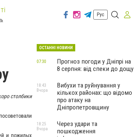
ті
Рус
ть
ОСТАННІ НОВИНИ
Прогноз погоди у Дніпрі на
07:30
8 серпня: від спеки до дощу
ру
Вибухи та руйнування у
18:43
Вчора
кількох районах: що відомо
коро столбики
про атаку на
Дніпропетровщину
 посоветовали
Через удари та
18:25
Вчора
пошкодження
тей и пожилых