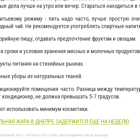
е дела лучше на утро или вечер. Стараться находиться в 
питьевому режиму - пить надо часто, лучше простую оч
одный чай. Не рекомендуется употреблять спиртные напит
лорийную пищу, отдавать предпочтение фруктам и овощам.
на сроки и условия хранения мясных и молочных продуктов
дукты питания на стихийных рынках.
вные уборы из натуральных тканей.
диционируйте помещения часто. Разница между температу
ет кондиционер, не должна превышать 5-7 градусов.
ют использовать минимум косметики.
ЬНАЯ ЖАРА В ДНЕПРЕ ЗАДЕРЖИТСЯ ЕЩЕ НА НЕДЕЛЮ
бхідний текст і натисніть Ctrl + Enter, щоб повідомити про це редакцію