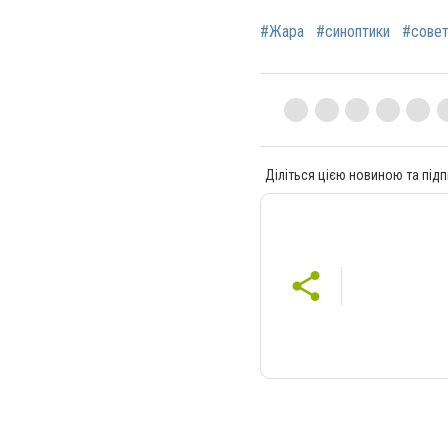
#Жара
#синоптики
#сове
Діліться цією новиною та підп