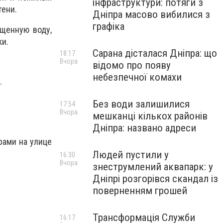
інфраструктури: потяги з
тени.
Дніпра масово вибилися з
графіка
ищенную воду,
ки.
Сарана дісталася Дніпра: що
18:17
Вчора
відомо про появу
небезпечної комахи
.
Без води залишилися
17:54
Вчора
мешканці кількох районів
Дніпра: названо адреси
рами на улице
Людей пустили у
16:30
Вчора
знеструмлений аквапарк: у
Дніпрі розгорівся скандал із
поверненням грошей
Трансформація Служби
16:17