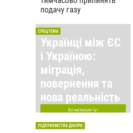
тимчасово припинять
подачу газу
СПЕЦТЕМА
Українці між ЄС
і Україною:
міграція,
повернення та
нова реальність
Всі матеріали тут
ПІДПРИЄМСТВА ДНІПРА