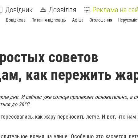
Довідник
Дозвілля
Реклама на сай
Довідкова
Питання-відповідь
Афіша
Оголошення
Нерухоміс
ростых советов
ам, как пережить жа
ие дни. И сейчас уже солнце припекает основательно, а с
ться до 36°C.
тересовались, как жару переносить легче. И вот, что нам
 длительное время на улице. Особенно это касается де