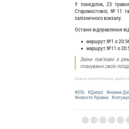
У понеділок, 25 травн
Старомостової, №11 т
залізничного вокзалу.
Останні відправлення ві
маршрут №1 о 20:56
маршрут №11 о 20:5
Зміни пов’язані з ре
плануванні своїх поїздо
Якщо ви помітили помилку, виділіть нео
#056
#Дніпро
#новини Дн
#новости Украина
#ситуація