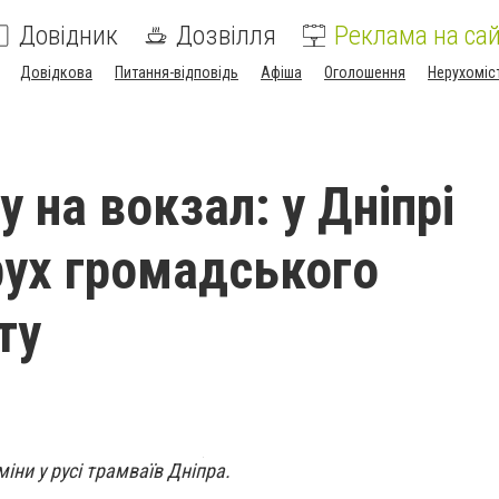
Довідник
Дозвілля
Реклама на сай
Довідкова
Питання-відповідь
Афіша
Оголошення
Нерухоміс
у на вокзал: у Дніпрі
рух громадського
ту
іни у русі трамваїв Дніпра.