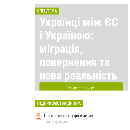
СПЕЦТЕМА
Українці між ЄС
і Україною:
міграція,
повернення та
нова реальність
Всі матеріали тут
ПІДПРИЄМСТВА ДНІПРА
Психологічна студія Аметист
+380(97)507-49-98