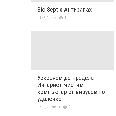
Bio Septix Антизапах
1
14:46, Вчора
Ускоряем до предела
Интернет, чистим
компьютер от вирусов по
удалёнке
2
17:35, 23 липня