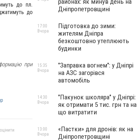
районах: як минув день на
имуть до пл.
Дніпропетровщині
джатимуть до
Підготовка до зими:
17:00
Вчора
жителям Дніпра
безкоштовно утеплюють
будинки
нформацію при
"Заправка вогнем": у Дніпрі
15:35
Вчора
на АЗС загорівся
автомобіль
"Пакунок школяра" у Дніпрі:
14:30
пр
Вчора
як отримати 5 тис. грн та на
що витратити
«Пастки» для дронів: як на
13:00
 оцінити
Вчора
Дніпропетровщині