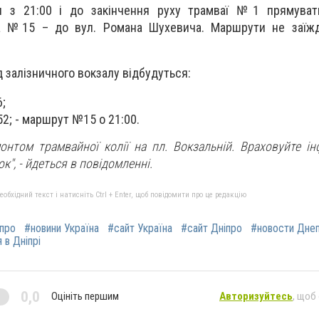
я з 21:00 і до закінчення руху трамваї №1 прямуват
а №15 – до вул. Романа Шухевича. Маршрути не заїж
д залізничного вокзалу відбудуться:
;
2; - маршрут №15 о 21:00.
монтом трамвайної колії на пл. Вокзальній. Враховуйте і
к",
- йдеться в повідомленні.
бхідний текст і натисніть Ctrl + Enter, щоб повідомити про це редакцію
іпро
#новини Україна
#сайт Україна
#сайт Дніпро
#новости Дне
 в Дніпрі
0,0
Оцініть першим
Авторизуйтесь
, щоб