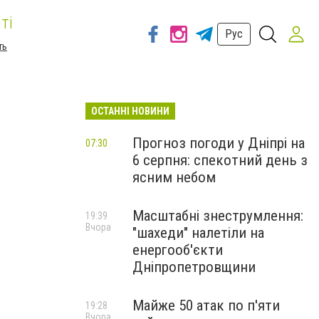
ті
Рус
ть
ОСТАННІ НОВИНИ
Прогноз погоди у Дніпрі на
07:30
6 серпня: спекотний день з
ясним небом
Масштабні знеструмлення:
19:39
Вчора
"шахеди" налетіли на
енергооб'єкти
Дніпропетровщини
Майже 50 атак по п'яти
19:28
Вчора