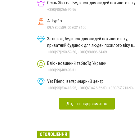
Осінь Життя - Будинок для людей похилого віку
+380(98)266-96-96
А-Турбо
0973850589, 0680313100
Затишок, будинок для людей похилого віку,
приватний будинок для людей похилого віку в
Дніпрі
+380(97)250-59-50, +380(98)886-64-69
Блік - новинний таблоїд України
+380(99)489-93-31
Vet Friend, ветеринарний центр
+380(95)534-13-95, +380(63)426-52-53, +380(67)713-93-47
Додати підприємство
ОГОЛОШЕННЯ