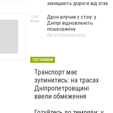
захищають дороги від атак
Дрон влучив у стіну: у
12:00
Вчора
Дніпрі відновлюють
пошкоджену
багатоповерхівку
ТОП НОВИНИ
Транспорт має
зупинитись: на трасах
Дніпропетровщині
ввели обмеження
Готуйтесь до темряви: у