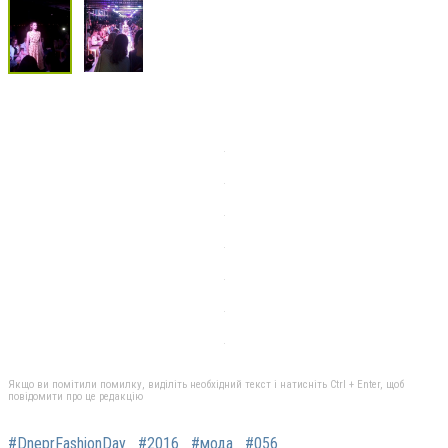
Якщо ви помітили помилку, виділіть необхідний текст і натисніть Ctrl + Enter, щоб
повідомити про це редакцію
#DneprFashionDay
#2016
#мода
#056