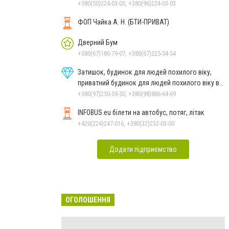
+380(50)224-03-03, +380(96)224-03-03
ФОП Чайка А. Н. (БТИ-ПРИВАТ)
Дверний Бум
+380(67)180-79-07, +380(67)225-54-54
Затишок, будинок для людей похилого віку,
приватний будинок для людей похилого віку в
Дніпрі
+380(97)250-59-50, +380(98)886-64-69
INFOBUS.eu білети на автобус, потяг, літак
+420(224)247-016, +380(32)232-03-00
Додати підприємство
ОГОЛОШЕННЯ