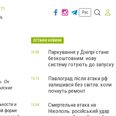
ті
Рус
ть
ОСТАННІ НОВИНИ
Паркування у Дніпрі стане
16:00
безкоштовним: нову
систему готують до запуску
Павлоград після атаки рф
15:15
ь. Он
залишився без світла: коли
ческие
почнуть ремонт
ьности и
Смертельна атака на
15:04
ой форме
Нікополь: російський удар