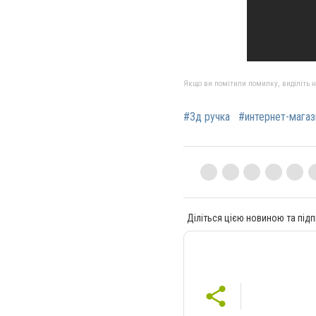
Якщо ви помітили помилку, виділіть нео
#3д ручка
#интернет-магаз
Діліться цією новиною та підп