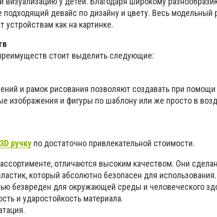
 и визуализацию у детей. Благодаря широкому разнообраз
 подходящий девайс по дизайну и цвету. Весь модельный 
 устройствам как на картинке.
тв
преимуществ стоит выделить следующие:
чений и рамок рисования позволяют создавать при помощи
е изображения и фигуры по шаблону или же просто в возд
3D ручку
по достаточно привлекательной стоимости.
ассортименте, отличаются высоким качеством. Они сдела
ластик, который абсолютно безопасен для использования.
тью безвреден для окружающей среды и человеческого зд
сть и ударостойкость материала.
атация.