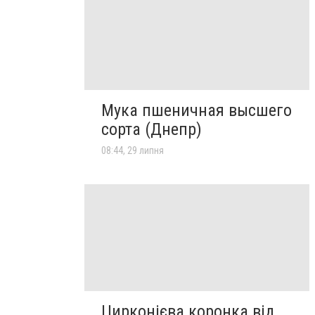
Мука пшеничная высшего
сорта (Днепр)
08:44, 29 липня
Цирконієва коронка від