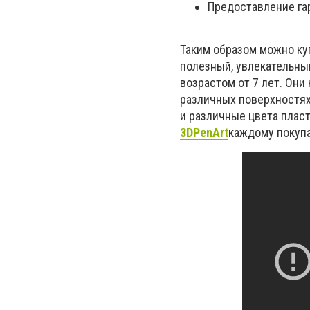
Предоставление га
Таким образом можно ку
полезный, увлекательны
возрастом от 7 лет. Они
различных поверхностях,
и различные цвета пласт
3DPenArt
каждому покупа