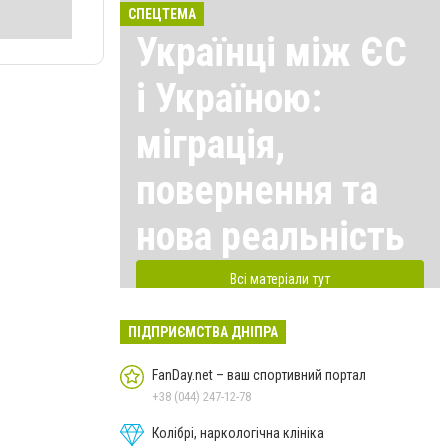
СПЕЦТЕМА
Українці між ЄС
і Україною:
міграція,
повернення та
нова реальність
Всі матеріали тут
ПІДПРИЄМСТВА ДНІПРА
FanDay.net – ваш спортивний портал
+38 (044) 247-12-78
Колібрі, наркологічна клініка