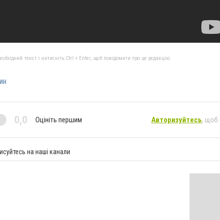
бхідний текст і натисніть Ctrl + Enter, щоб повідомити про це редакцію
ин
0,0
Оцініть першим
Авторизуйтесь
, щоб
исуйтесь на наші канали