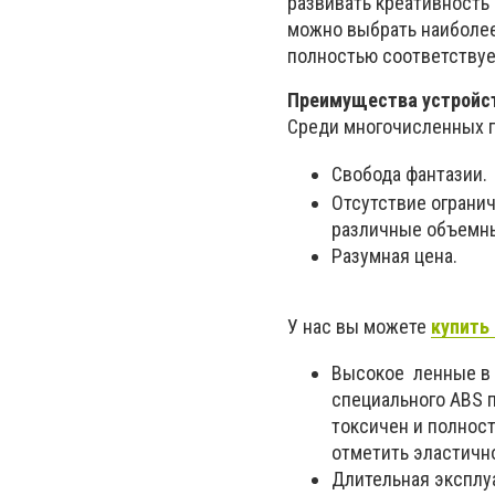
развивать креативность
можно выбрать наиболее
полностью соответствует
Преимущества устройс
Среди многочисленных 
Свобода фантазии.
Отсутствие ограни
различные объемны
Разумная цена.
У нас вы можете
купить 
Высокое ленные в 
специального ABS п
токсичен и полнос
отметить эластично
Длительная эксплу