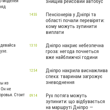
ию моделей
знищив рейсовий автобус
ряд
Пенсіонерів у Дніпрі та
14:55
області почали перевіряти:
кому можуть зупинити
виплати
 девайса
Дніпро накриє небезпечна
13:10
ухе.
гроза: негода почнеться
вже найближчої години
Дніпро накрила виснажлива
12:54
спека: тваринам загрожує
зневоднення
ны из
 Он не
оровья. Стоит
Рух потяга можуть
09:14
зупинити: що відбувається
на маршруті Дніпро —