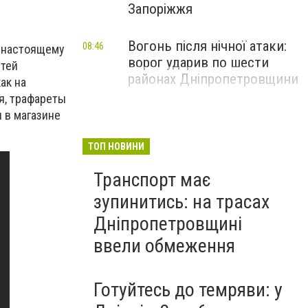
Запоріжжя
Вогонь після нічної атаки:
08:46
о-настоящему
ворог ударив по шести
етей
районах Дніпропетровщини
ак на
ия, трафареты
и в магазине
ТОП НОВИНИ
Транспорт має
зупинитись: на трасах
Дніпропетровщині
ввели обмеження
Готуйтесь до темряви: у