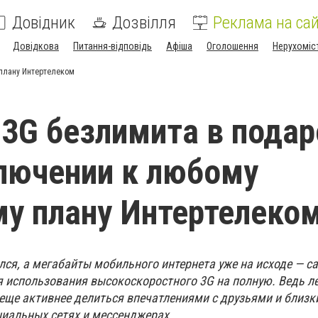
Довідник
Дозвілля
Реклама на сай
Довідкова
Питання-відповідь
Афіша
Оголошення
Нерухоміс
 плану Интертелеком
 3G безлимита в пода
лючении к любому
у плану Интертелеко
лся, а мегабайты мобильного интернета уже на исходе — с
я использования высокоскоростного 3G на полную. Ведь л
 еще активнее делиться впечатлениями с друзьями и близк
циальных сетях и мессенджерах.