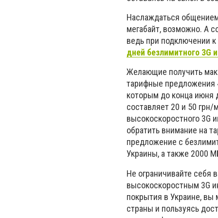
Наслаждаться общением 
мегабайт, возможно. А с
ведь при подключении к
дней безлимитного 3G и
Желающие получить макс
тарифные предложения «
которым до конца июня д
составляет 20 и 50 грн/
высокоскоростного 3G ин
обратить внимание на т
предложение с безлимит
Украины, а также 2000 М
Не ограничивайте себя 
высокоскоростным 3G ин
покрытия в Украине, вы
страны и пользуясь дос