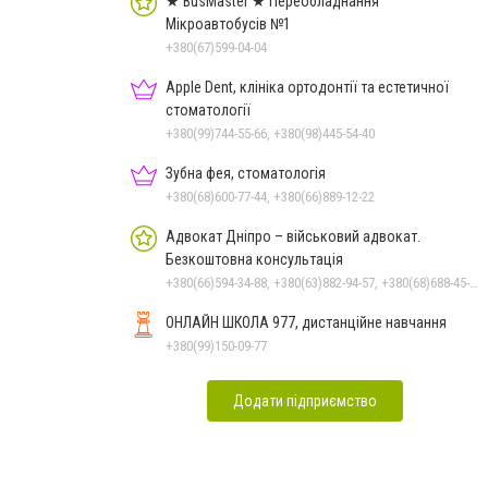
★ BusMaster ★ Переобладнання
Мікроавтобусів №1
+380(67)599-04-04
Apple Dent, клініка ортодонтії та естетичної
стоматології
+380(99)744-55-66, +380(98)445-54-40
Зубна фея, стоматологія
+380(68)600-77-44, +380(66)889-12-22
Адвокат Дніпро – військовий адвокат.
Безкоштовна консультація
+380(66)594-34-88, +380(63)882-94-57, +380(68)688-45-53
ОНЛАЙН ШКОЛА 977, дистанційне навчання
+380(99)150-09-77
Додати підприємство