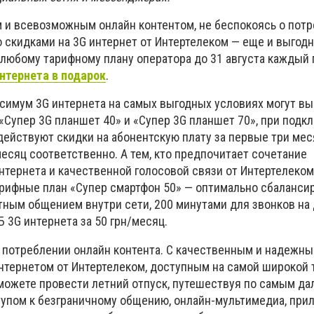
и всевозможным онлайн контентом, не беспокоясь о пот
о скидками на 3G интернет от Интертелеком — еще и выгодно
 любому тарифному плану оператора до 31 августа каждый
нтернета в подарок
.
имум 3G интернета на самых выгодных условиях могут вы
Супер 3G планшет 40» и «Супер 3G планшет 70», при подк
ействуют скидки на абонентскую плату за первые три мес
месяц соответственно. А тем, кто предпочитает сочетание
тернета и качественной голосовой связи от Интертелеком
арифные план «Супер смартфон 50» — оптимально сбаланси
ным общением внутри сети, 200 минутами для звонков на 
Б 3G интернета за 50 грн/месяц.
в потреблении онлайн контента. С качественным и надежн
тернетом от Интертелеком, доступным на самой широкой 
 можете провести летний отпуск, путешествуя по самым да
тупом к безграничному общению, онлайн-мультимедиа, при