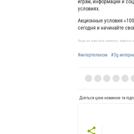
играм, информации и со
условиях.
Акционные условия «100 
сегодня и начинайте св
Якщо ви помітили помилку, виділіть нео
#интертелеком
#3g интерн
Діліться цією новиною та підп