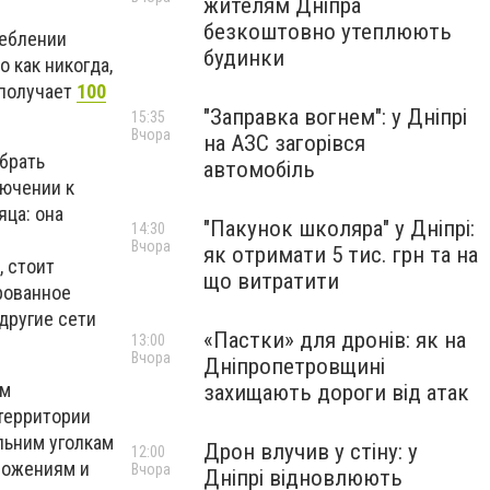
жителям Дніпра
безкоштовно утеплюють
реблении
будинки
 как никогда,
 получает
100
"Заправка вогнем": у Дніпрі
15:35
Вчора
на АЗС загорівся
брать
автомобіль
лючении к
яца: она
"Пакунок школяра" у Дніпрі:
14:30
Вчора
як отримати 5 тис. грн та на
, стоит
що витратити
рованное
другие сети
«Пастки» для дронів: як на
13:00
Вчора
Дніпропетровщині
ым
захищають дороги від атак
территории
льним уголкам
Дрон влучив у стіну: у
12:00
ложениям и
Вчора
Дніпрі відновлюють