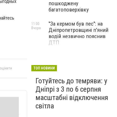
выгодных
пошкоджену
багатоповерхівку
чайтесь
"За кермом був пес": на
11:00
Вчора
Дніпропетровщині п'яний
водій незвично пояснив
ДТП
 оцінити
ТОП НОВИНИ
Готуйтесь до темряви: у
Дніпрі з 3 по 6 серпня
масштабні відключення
світла