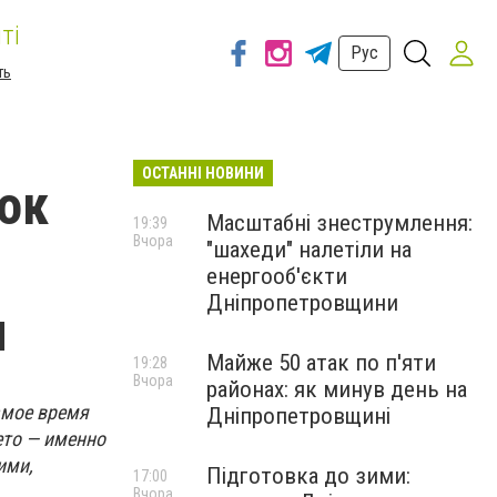
ті
Рус
ть
ОСТАННІ НОВИНИ
рок
Масштабні знеструмлення:
19:39
Вчора
"шахеди" налетіли на
енергооб'єкти
Дніпропетровщини
м
Майже 50 атак по п'яти
19:28
Вчора
районах: як минув день на
амое время
Дніпропетровщині
ето — именно
ими,
Підготовка до зими:
17:00
Вчора