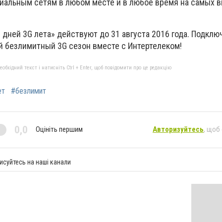
циальным сетям в любом месте и в любое время на самых 
дней 3G лета» действуют до 31 августа 2016 года. Подклю
ой безлимитный 3G сезон вместе с Интертелеком!
бхідний текст і натисніть Ctrl + Enter, щоб повідомити про це редакцію
ет
#безлимит
0,0
Оцініть першим
Авторизуйтесь
, щоб
исуйтесь на наші канали