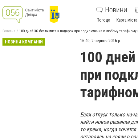
Новини
Погода
Карта міста
Головна
100 дней 3G безлимита в подарок при подключении к любому тарифному
16:40, 2 червня 2016 р.
НОВИНИ КОМПАНІЙ
100 дней
при подк
тарифном
Если отпуск только нача
найти новое решение дл
то время, когда хочется
оставаясь на связи в со