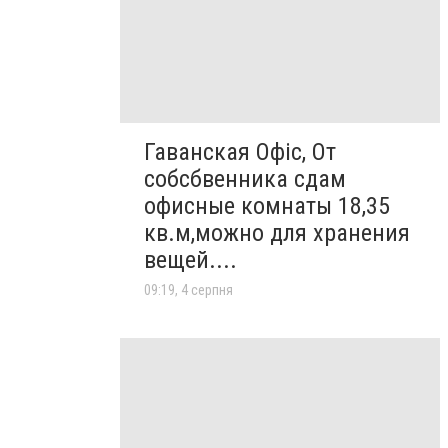
Гаванская Офіс, От
собсбвенника сдам
офисные комнаты 18,35
кв.м,можно для хранения
вещей....
09:19, 4 серпня