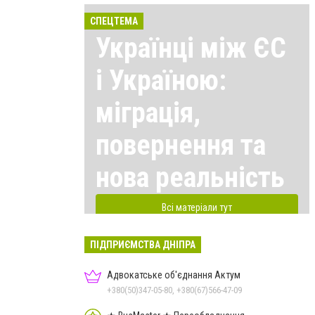
СПЕЦТЕМА
Українці між ЄС
і Україною:
міграція,
повернення та
нова реальність
Всі матеріали тут
ПІДПРИЄМСТВА ДНІПРА
Адвокатське об'єднання Актум
+380(50)347-05-80, +380(67)566-47-09