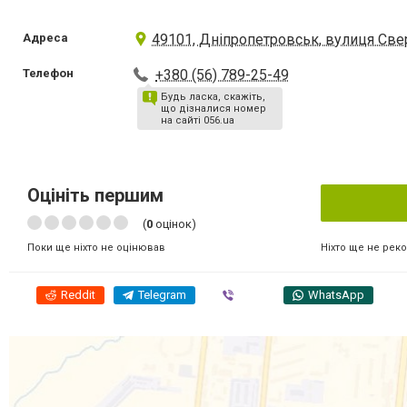
Адреса
49101, Дніпропетровськ, вулиця Све
Телефон
+380 (56) 789-25-49
Будь ласка, скажіть,
що дізналися номер
на сайті 056.ua
Оцініть першим
(
0
оцінок)
Ніхто ще не рек
Поки ще ніхто не оцінював
Reddit
Telegram
Viber
WhatsApp