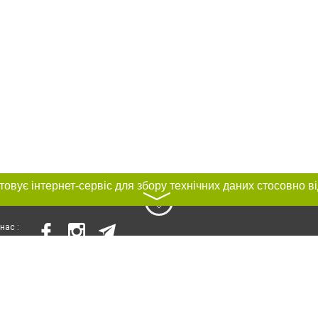
〉
нас :
и
Автори проєкту
ування матеріалів без отримання попередньої згоди 056.ua за умови розміще
силання на 056.ua - Сайт міста Дніпра. Для інтернет-видань обов'язкове роз