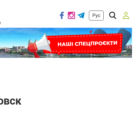
Рус
ь
овск