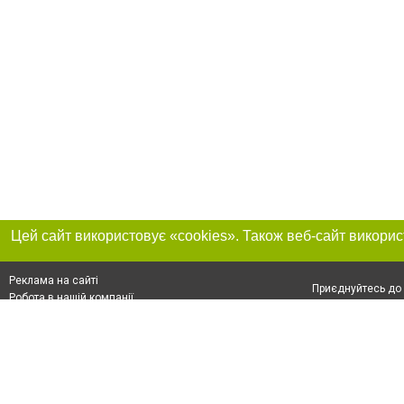
Реклама на сайті
Приєднуйтесь до 
Робота в нашій компанії
Франшиза "CitySites"
Про нас
Контакт
+38 (050) 969-29-16
З питань реклами: +38 (050) 969-29-16. E-mail:
Допускається цит
reklama@056.ua
обов'язкового по