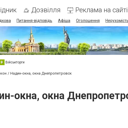
ідник
Дозвілля
Реклама на сайті
дкова
Питання-відповідь
Афіша
Оголошення
Нерухоміст
В
Військторги
ікон
Надин-окна, окна Днепропетровск
ин-окна, окна Днепропетр