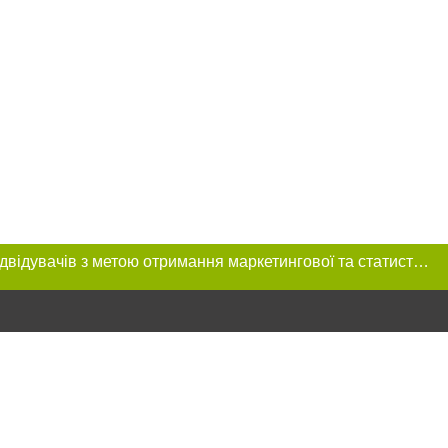
Цей сайт використовує «cookies». Також веб-сайт використовує інтернет-сервіс для збору технічних даних стосовно відвідувачів з метою отримання маркетингової та статистичної інформації. Умови обробки даних відвідувачів сайту див.
ння в тексті
міщення прямого,