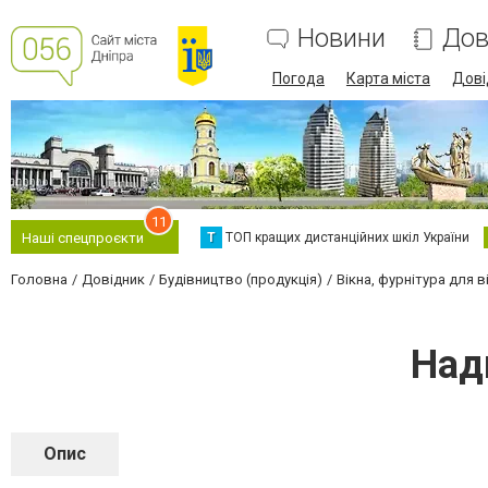
Новини
Дов
Погода
Карта міста
Дові
11
Т
ТОП кращих дистанційних шкіл України
Наші спецпроєкти
Головна
Довідник
Будівництво (продукція)
Вікна, фурнітура для в
Над
Опис